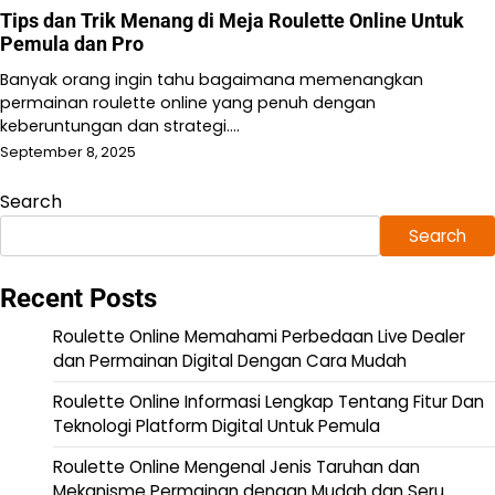
Tips dan Trik Menang di Meja Roulette Online Untuk
Pemula dan Pro
Banyak orang ingin tahu bagaimana memenangkan
permainan roulette online yang penuh dengan
keberuntungan dan strategi.…
September 8, 2025
Search
Search
Recent Posts
Roulette Online Memahami Perbedaan Live Dealer
dan Permainan Digital Dengan Cara Mudah
Roulette Online Informasi Lengkap Tentang Fitur Dan
Teknologi Platform Digital Untuk Pemula
Roulette Online Mengenal Jenis Taruhan dan
Mekanisme Permainan dengan Mudah dan Seru