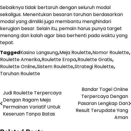
Sebaiknya tidak bertaruh dengan seluruh modal
sekaligus. Menentukan besaran taruhan berdasarkan
modal yang dimiliki juga membantu menghindari
kerugian besar. Selain itu, pemain harus punya target
menang dan kalah agar bisa berhenti pada waktu yang
tepat.
Tagged
Kasino Langsung
,
Meja Roulette
,
Nomor Roulette
,
Roulette Amerika
,
Roulette Eropa
,
Roulette Gratis
,
Roulette Online
,
Sistem Roulette
,
Strategi Roulette
,
Taruhan Roulette
Bandar Togel Online
Post
Judi Roulette Terpercaya
Terpercaya Dengan
Dengan Ragam Meja
navigation
Pasaran Lengkap Dan
Permainan Variatif Untuk
Result Terupdate Yang
Keseruan Tanpa Batas
Aman