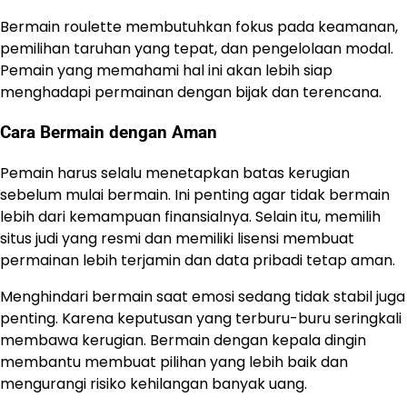
Bermain roulette membutuhkan fokus pada keamanan,
pemilihan taruhan yang tepat, dan pengelolaan modal.
Pemain yang memahami hal ini akan lebih siap
menghadapi permainan dengan bijak dan terencana.
Cara Bermain dengan Aman
Pemain harus selalu menetapkan batas kerugian
sebelum mulai bermain. Ini penting agar tidak bermain
lebih dari kemampuan finansialnya. Selain itu, memilih
situs judi yang resmi dan memiliki lisensi membuat
permainan lebih terjamin dan data pribadi tetap aman.
Menghindari bermain saat emosi sedang tidak stabil juga
penting. Karena keputusan yang terburu-buru seringkali
membawa kerugian. Bermain dengan kepala dingin
membantu membuat pilihan yang lebih baik dan
mengurangi risiko kehilangan banyak uang.