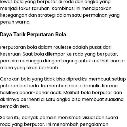
lewat bola yang berputar di roda dan angka yang
menjadi fokus taruhan. Kombinasi ini menciptakan
ketegangan dan strategi dalam satu permainan yang
penuh warna.
Daya Tarik Perputaran Bola
Perputaran bola dalam roulette adalah pusat dari
keseruan. Saat bola dilempar ke roda yang berputar,
pemain menunggu dengan tegang untuk melihat nomor
mana yang akan berhenti.
Gerakan bola yang tidak bisa diprediksi membuat setiap
putaran berbeda. Ini memberi rasa adrenalin karena
hasilnya benar-benar acak. Melihat bola berputar dan
akhirnya berhenti di satu angka bisa membuat suasana
semakin seru.
Selain itu, banyak pemain menikmati visual dan suara
roda yang berputar. Ini menambah pengalaman