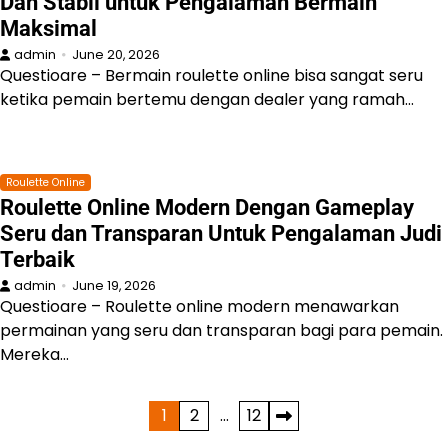
Dan Stabil untuk Pengalaman Bermain
Maksimal
admin
June 20, 2026
Questioare – Bermain roulette online bisa sangat seru
ketika pemain bertemu dengan dealer yang ramah…
Roulette Online
Roulette Online Modern Dengan Gameplay
Seru dan Transparan Untuk Pengalaman Judi
Terbaik
admin
June 19, 2026
Questioare – Roulette online modern menawarkan
permainan yang seru dan transparan bagi para pemain.
Mereka…
Posts
1
2
…
12