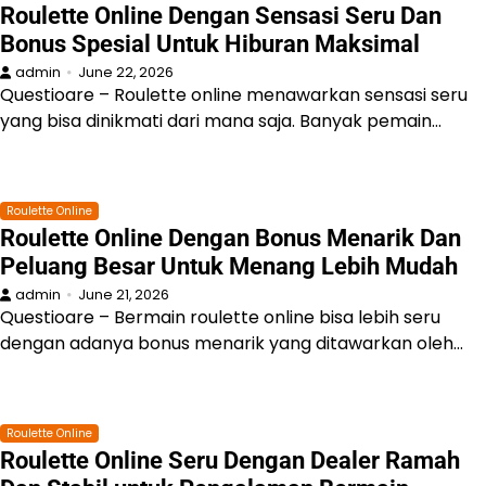
Roulette Online Dengan Sensasi Seru Dan
Bonus Spesial Untuk Hiburan Maksimal
admin
June 22, 2026
Questioare – Roulette online menawarkan sensasi seru
yang bisa dinikmati dari mana saja. Banyak pemain…
Roulette Online
Roulette Online Dengan Bonus Menarik Dan
Peluang Besar Untuk Menang Lebih Mudah
admin
June 21, 2026
Questioare – Bermain roulette online bisa lebih seru
dengan adanya bonus menarik yang ditawarkan oleh…
Roulette Online
Roulette Online Seru Dengan Dealer Ramah