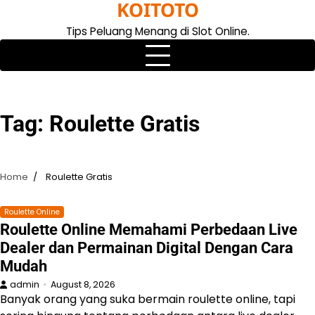
KOITOTO
Skip
to
Tips Peluang Menang di Slot Online.
content
Tag:
Roulette Gratis
Home
Roulette Gratis
Roulette Online
Roulette Online Memahami Perbedaan Live
Dealer dan Permainan Digital Dengan Cara
Mudah
admin
August 8, 2026
Banyak orang yang suka bermain roulette online, tapi