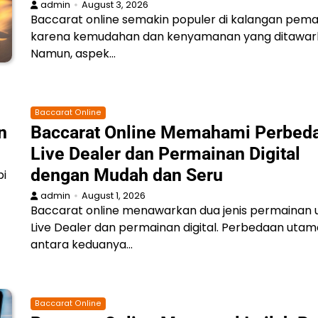
admin
August 3, 2026
Baccarat online semakin populer di kalangan pema
karena kemudahan dan kenyamanan yang ditawar
Namun, aspek…
Baccarat Online
n
Baccarat Online Memahami Perbed
Live Dealer dan Permainan Digital
dengan Mudah dan Seru
pi
admin
August 1, 2026
Baccarat online menawarkan dua jenis permainan 
Live Dealer dan permainan digital. Perbedaan utam
antara keduanya…
Baccarat Online