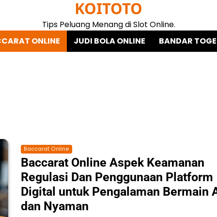
KOITOTO
Tips Peluang Menang di Slot Online.
CARAT ONLINE
JUDI BOLA ONLINE
BANDAR TOGEL
Baccarat Online
Baccarat Online Aspek Keamanan
Regulasi Dan Penggunaan Platform
Digital untuk Pengalaman Bermain
dan Nyaman