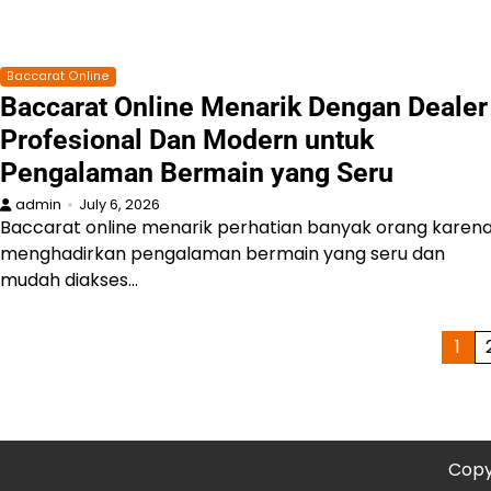
Baccarat Online
Baccarat Online Menarik Dengan Dealer
Profesional Dan Modern untuk
Pengalaman Bermain yang Seru
admin
July 6, 2026
Baccarat online menarik perhatian banyak orang karen
menghadirkan pengalaman bermain yang seru dan
mudah diakses…
Posts
1
pagination
Copy