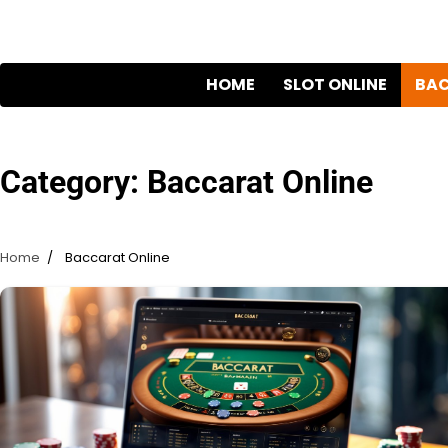
Skip
to
content
HOME
SLOT ONLINE
BAC
Category:
Baccarat Online
Home
Baccarat Online