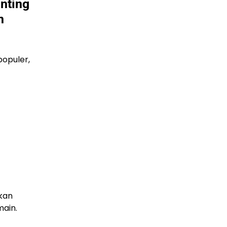
enting
n
opuler,
kan
ain.