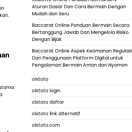
Aturan Dasar Dan Cara Bermain Dengan
in
Mudah dan Seru
kan.
Baccarat Online Panduan Bermain Secara
Bertanggung Jawab Dan Mengelola Risiko
Dengan Bijak
Baccarat Online Aspek Keamanan Regulasi
aan
Dan Penggunaan Platform Digital untuk
Pengalaman Bermain Aman dan Nyaman
olxtoto
utama:
olxtoto login
a
olxtoto daftar
olxtoto link alternatif
olxtoto.com