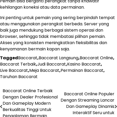
Pemain bisa berganti perangkat tanpa khawatir
kehilangan koneksi atau data permainan.
Ini penting untuk pemain yang sering berpindah tempat
atau menggunakan perangkat berbeda. Server yang
baik juga mendukung berbagai sistem operasi dan
browser, sehingga tidak membatasi pilihan pemain.
Akses yang konsisten meningkatkan fleksibilitas dan
kenyamanan bermain kapan saja.
Tagged
Baccarat
,
Baccarat Langsung
,
Baccarat Online
,
Baccarat Terbaik
,
Judi Baccarat
,
Kasino Baccarat
,
Live Baccarat
,
Meja Baccarat
,
Permainan Baccarat
,
Taruhan Baccarat
Baccarat Online Terbaik
Post
Baccarat Online Populer
Dengan Dealer Profesional
Dengan Streaming Lancar
navigation
Dan Gameplay Modern
Dan Gameplay Dinamis
Berkualitas Tinggi Untuk
Interaktif Seru untuk
Pengalaman Bermain