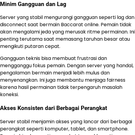
Minim Gangguan dan Lag
Server yang stabil mengurangi gangguan seperti lag dan
disconnect saat bermain Baccarat online. Pemain tidak
akan mengalami jeda yang merusak ritme permainan. Ini
penting terutama saat memasang taruhan besar atau
mengikuti putaran cepat.
Gangguan teknis bisa membuat frustrasi dan
mengganggu fokus pemain. Dengan server yang handal,
pengalaman bermain menjadi lebih mulus dan
menyenangkan. Ini juga membantu menjaga fairness
karena hasil permainan tidak terpengaruh masalah
koneksi.
Akses Konsisten dari Berbagai Perangkat
Server stabil menjamin akses yang lancar dari berbagai
perangkat seperti komputer, tablet, dan smartphone.