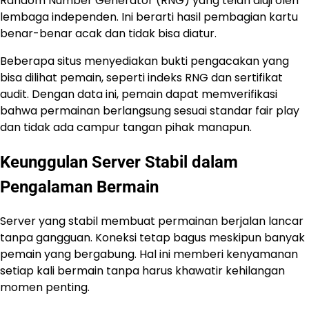
Random Number Generator (RNG) yang telah diuji oleh
lembaga independen. Ini berarti hasil pembagian kartu
benar-benar acak dan tidak bisa diatur.
Beberapa situs menyediakan bukti pengacakan yang
bisa dilihat pemain, seperti indeks RNG dan sertifikat
audit. Dengan data ini, pemain dapat memverifikasi
bahwa permainan berlangsung sesuai standar fair play
dan tidak ada campur tangan pihak manapun.
Keunggulan Server Stabil dalam
Pengalaman Bermain
Server yang stabil membuat permainan berjalan lancar
tanpa gangguan. Koneksi tetap bagus meskipun banyak
pemain yang bergabung. Hal ini memberi kenyamanan
setiap kali bermain tanpa harus khawatir kehilangan
momen penting.