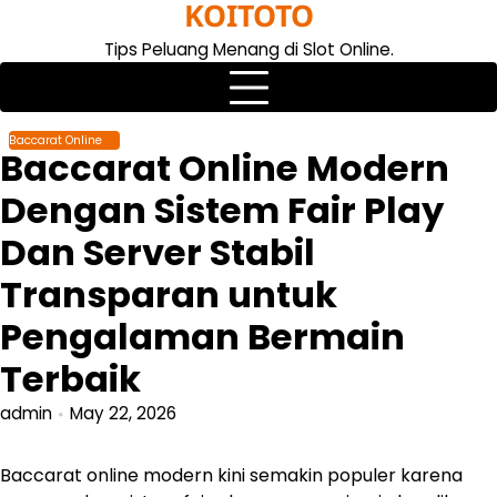
KOITOTO
Skip
to
Tips Peluang Menang di Slot Online.
content
Baccarat Online
Baccarat Online Modern
Dengan Sistem Fair Play
Dan Server Stabil
Transparan untuk
Pengalaman Bermain
Terbaik
admin
May 22, 2026
Baccarat online modern kini semakin populer karena