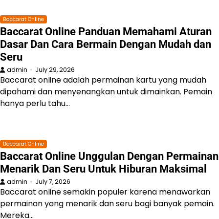
Baccarat Online
Baccarat Online Panduan Memahami Aturan
Dasar Dan Cara Bermain Dengan Mudah dan
Seru
admin
July 29, 2026
Baccarat online adalah permainan kartu yang mudah
dipahami dan menyenangkan untuk dimainkan. Pemain
hanya perlu tahu…
Baccarat Online
Baccarat Online Unggulan Dengan Permainan
Menarik Dan Seru Untuk Hiburan Maksimal
admin
July 7, 2026
Baccarat online semakin populer karena menawarkan
permainan yang menarik dan seru bagi banyak pemain.
Mereka…