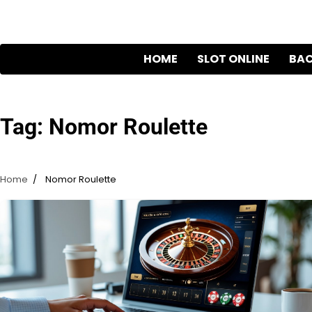
Skip
to
content
HOME
SLOT ONLINE
BAC
Tag:
Nomor Roulette
Home
Nomor Roulette