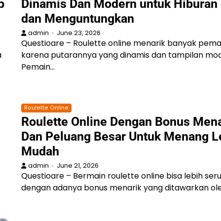
b
Dinamis Dan Modern untuk Hiburan
dan Menguntungkan
admin
June 23, 2026
Questioare – Roulette online menarik banyak pema
a
karena putarannya yang dinamis dan tampilan mod
Pemain…
Roulette Online
Roulette Online Dengan Bonus Mena
Dan Peluang Besar Untuk Menang L
Mudah
admin
June 21, 2026
Questioare – Bermain roulette online bisa lebih ser
dengan adanya bonus menarik yang ditawarkan ol