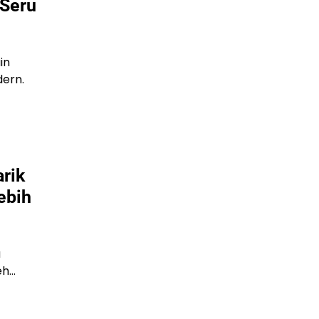
 Seru
in
ern.
rik
ebih
u
eh…