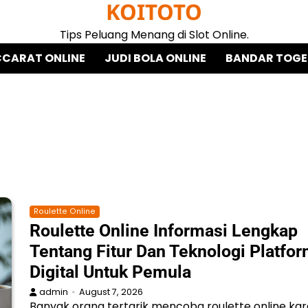
KOITOTO
Tips Peluang Menang di Slot Online.
CARAT ONLINE
JUDI BOLA ONLINE
BANDAR TOGEL
Roulette Online
Roulette Online Informasi Lengkap
Tentang Fitur Dan Teknologi Platfo
Digital Untuk Pemula
admin
August 7, 2026
Banyak orang tertarik mencoba roulette online ka