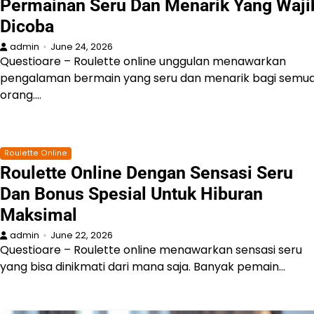
Permainan Seru Dan Menarik Yang Waji
Dicoba
admin
June 24, 2026
Questioare – Roulette online unggulan menawarkan
pengalaman bermain yang seru dan menarik bagi semu
orang.…
Roulette Online
Roulette Online Dengan Sensasi Seru
Dan Bonus Spesial Untuk Hiburan
Maksimal
admin
June 22, 2026
Questioare – Roulette online menawarkan sensasi seru
yang bisa dinikmati dari mana saja. Banyak pemain…