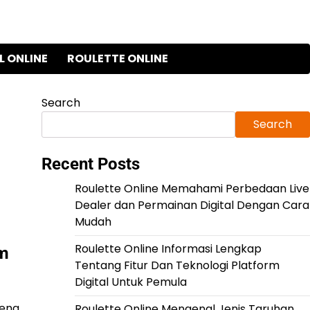
 ONLINE
ROULETTE ONLINE
Search
Search
Recent Posts
Roulette Online Memahami Perbedaan Live
Dealer dan Permainan Digital Dengan Cara
Mudah
Roulette Online Informasi Lengkap
rm
Tentang Fitur Dan Teknologi Platform
Digital Untuk Pemula
rena
Roulette Online Mengenal Jenis Taruhan