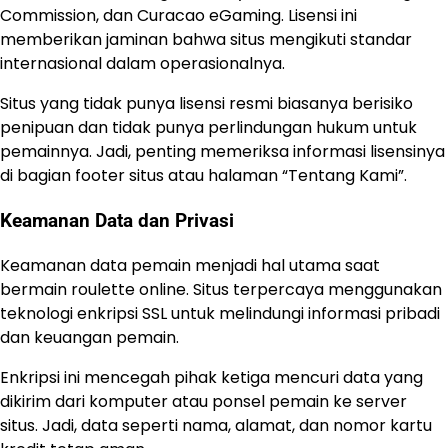
Commission, dan Curacao eGaming. Lisensi ini
memberikan jaminan bahwa situs mengikuti standar
internasional dalam operasionalnya.
Situs yang tidak punya lisensi resmi biasanya berisiko
penipuan dan tidak punya perlindungan hukum untuk
pemainnya. Jadi, penting memeriksa informasi lisensinya
di bagian footer situs atau halaman “Tentang Kami”.
Keamanan Data dan Privasi
Keamanan data pemain menjadi hal utama saat
bermain roulette online. Situs terpercaya menggunakan
teknologi enkripsi SSL untuk melindungi informasi pribadi
dan keuangan pemain.
Enkripsi ini mencegah pihak ketiga mencuri data yang
dikirim dari komputer atau ponsel pemain ke server
situs. Jadi, data seperti nama, alamat, dan nomor kartu