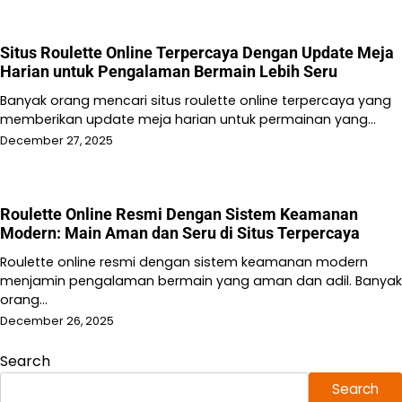
Situs Roulette Online Terpercaya Dengan Update Meja
Harian untuk Pengalaman Bermain Lebih Seru
Banyak orang mencari situs roulette online terpercaya yang
memberikan update meja harian untuk permainan yang…
December 27, 2025
Roulette Online Resmi Dengan Sistem Keamanan
Modern: Main Aman dan Seru di Situs Terpercaya
Roulette online resmi dengan sistem keamanan modern
menjamin pengalaman bermain yang aman dan adil. Banyak
orang…
December 26, 2025
Search
Search