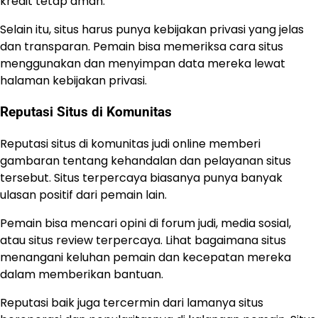
kredit tetap aman.
Selain itu, situs harus punya kebijakan privasi yang jelas
dan transparan. Pemain bisa memeriksa cara situs
menggunakan dan menyimpan data mereka lewat
halaman kebijakan privasi.
Reputasi Situs di Komunitas
Reputasi situs di komunitas judi online memberi
gambaran tentang kehandalan dan pelayanan situs
tersebut. Situs terpercaya biasanya punya banyak
ulasan positif dari pemain lain.
Pemain bisa mencari opini di forum judi, media sosial,
atau situs review terpercaya. Lihat bagaimana situs
menangani keluhan pemain dan kecepatan mereka
dalam memberikan bantuan.
Reputasi baik juga tercermin dari lamanya situs