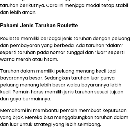
taruhan berikutnya. Cara ini menjaga modal tetap stabil
dan lebih aman.
Pahami Jenis Taruhan Roulette
Roulette memiliki berbagai jenis taruhan dengan peluang
dan pembayaran yang berbeda. Ada taruhan “dalam”
seperti taruhan pada nomor tunggal dan “luar” seperti
warna merah atau hitam.
Taruhan dalam memiliki peluang menang kecil tapi
bayarannya besar. Sedangkan taruhan luar punya
peluang menang lebih besar walau bayarannya lebih
kecil. Pemain harus memilih jenis taruhan sesuai tujuan
dan gaya bermainnya.
Memahami ini membantu pemain membuat keputusan
yang bijak. Mereka bisa menggabungkan taruhan dalam
dan luar untuk strategi yang lebih seimbang.