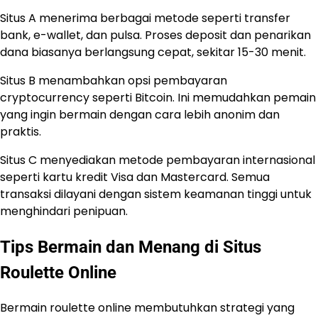
Situs A menerima berbagai metode seperti transfer
bank, e-wallet, dan pulsa. Proses deposit dan penarikan
dana biasanya berlangsung cepat, sekitar 15-30 menit.
Situs B menambahkan opsi pembayaran
cryptocurrency seperti Bitcoin. Ini memudahkan pemain
yang ingin bermain dengan cara lebih anonim dan
praktis.
Situs C menyediakan metode pembayaran internasional
seperti kartu kredit Visa dan Mastercard. Semua
transaksi dilayani dengan sistem keamanan tinggi untuk
menghindari penipuan.
Tips Bermain dan Menang di Situs
Roulette Online
Bermain roulette online membutuhkan strategi yang