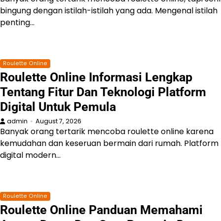
bingung dengan istilah-istilah yang ada. Mengenal istilah
penting…
Roulette Online
Roulette Online Informasi Lengkap
Tentang Fitur Dan Teknologi Platform
Digital Untuk Pemula
admin
August 7, 2026
Banyak orang tertarik mencoba roulette online karena
kemudahan dan keseruan bermain dari rumah. Platform
digital modern…
Roulette Online
Roulette Online Panduan Memahami