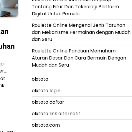
Tentang Fitur Dan Teknologi Platform
Digital Untuk Pemula
Roulette Online Mengenal Jenis Taruhan
aan
dan Mekanisme Permainan dengan Mudah
dan Seru
ruhan
Roulette Online Panduan Memahami
Aturan Dasar Dan Cara Bermain Dengan
pi
Mudah dan Seru
er…
gat
olxtoto
ik
olxtoto login
olxtoto daftar
olxtoto link alternatif
olxtoto.com