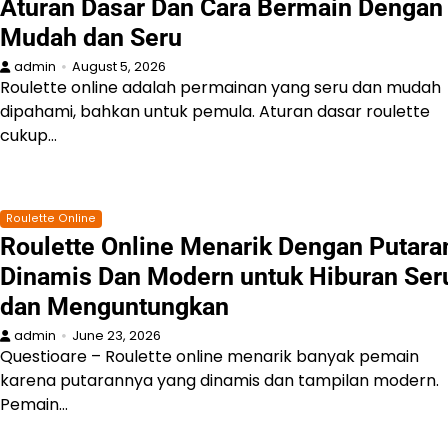
Aturan Dasar Dan Cara Bermain Dengan
Mudah dan Seru
admin
August 5, 2026
Roulette online adalah permainan yang seru dan mudah
dipahami, bahkan untuk pemula. Aturan dasar roulette
cukup…
Roulette Online
Roulette Online Menarik Dengan Putara
Dinamis Dan Modern untuk Hiburan Ser
dan Menguntungkan
admin
June 23, 2026
Questioare – Roulette online menarik banyak pemain
karena putarannya yang dinamis dan tampilan modern.
Pemain…