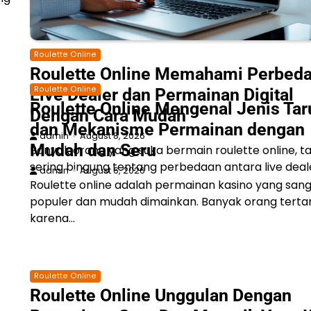
Roulette Online
Roulette Online Memahami Perbed
Roulette Online
Live Dealer dan Permainan Digital
Roulette Online Mengenal Jenis Ta
Dengan Cara Mudah
dan Mekanisme Permainan dengan
admin
August 8, 2026
Mudah dan Seru
Banyak orang yang suka bermain roulette online, ta
sering bingung tentang perbedaan antara live deal
admin
August 6, 2026
Roulette online adalah permainan kasino yang san
populer dan mudah dimainkan. Banyak orang tertar
karena…
Roulette Online
Roulette Online Unggulan Dengan