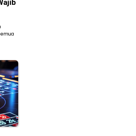
Wajib
n
 semua