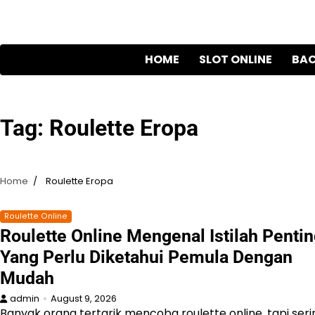
Skip
to
content
HOME
SLOT ONLINE
BAC
Tag:
Roulette Eropa
Home
Roulette Eropa
Roulette Online
Roulette Online Mengenal Istilah Penti
Yang Perlu Diketahui Pemula Dengan
Mudah
admin
August 9, 2026
Banyak orang tertarik mencoba roulette online, tapi seri