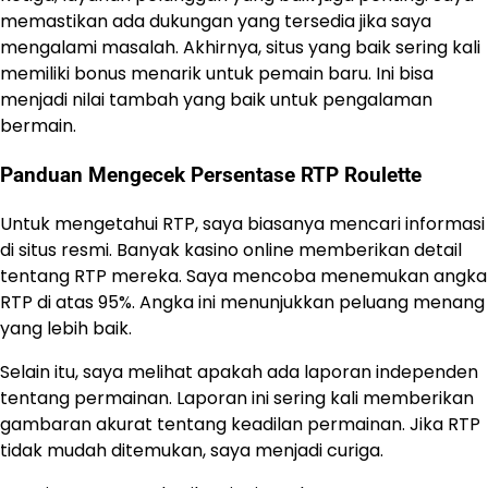
memastikan ada dukungan yang tersedia jika saya
mengalami masalah. Akhirnya, situs yang baik sering kali
memiliki bonus menarik untuk pemain baru. Ini bisa
menjadi nilai tambah yang baik untuk pengalaman
bermain.
Panduan Mengecek Persentase RTP Roulette
Untuk mengetahui RTP, saya biasanya mencari informasi
di situs resmi. Banyak kasino online memberikan detail
tentang RTP mereka. Saya mencoba menemukan angka
RTP di atas 95%. Angka ini menunjukkan peluang menang
yang lebih baik.
Selain itu, saya melihat apakah ada laporan independen
tentang permainan. Laporan ini sering kali memberikan
gambaran akurat tentang keadilan permainan. Jika RTP
tidak mudah ditemukan, saya menjadi curiga.