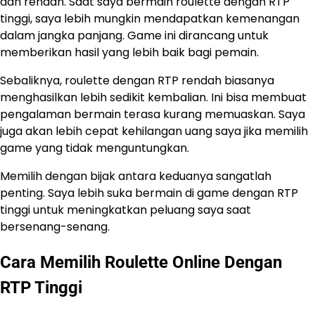
dan rendah. Saat saya bermain roulette dengan RTP
tinggi, saya lebih mungkin mendapatkan kemenangan
dalam jangka panjang. Game ini dirancang untuk
memberikan hasil yang lebih baik bagi pemain.
Sebaliknya, roulette dengan RTP rendah biasanya
menghasilkan lebih sedikit kembalian. Ini bisa membuat
pengalaman bermain terasa kurang memuaskan. Saya
juga akan lebih cepat kehilangan uang saya jika memilih
game yang tidak menguntungkan.
Memilih dengan bijak antara keduanya sangatlah
penting. Saya lebih suka bermain di game dengan RTP
tinggi untuk meningkatkan peluang saya saat
bersenang-senang.
Cara Memilih Roulette Online Dengan
RTP Tinggi