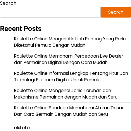
Search
Search
Recent Posts
Roulette Online Mengenal Istilah Penting Yang Perlu
Diketahui Pemula Dengan Mudah
Roulette Online Memahami Perbedaan Live Dealer
dan Permainan Digital Dengan Cara Mudah
Roulette Online Informasi Lengkap Tentang Fitur Dan
Teknologi Platform Digital Untuk Pemula
Roulette Online Mengenal Jenis Taruhan dan
Mekanisme Permainan dengan Mudah dan Seru
Roulette Online Panduan Memahami Aturan Dasar
Dan Cara Bermain Dengan Mudah dan Seru
olxtoto