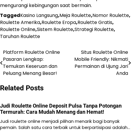
mengurangi kebingungan saat bermain.
Tagged
Kasino Langsung
,
Meja Roulette
,
Nomor Roulette
,
Roulette Amerika
,
Roulette Eropa
,
Roulette Gratis
,
Roulette Online
,
Sistem Roulette
,
Strategi Roulette
,
Taruhan Roulette
Platform Roulette Online
Situs Roulette Online
Post
Pasaran Lengkap:
Mobile Friendly: Nikmati
navigation
Temukan Keseruan dan
Permainan di Ujung Jari
Peluang Menang Besar!
Anda
Related Posts
Judi Roulette Online Deposit Pulsa Tanpa Potongan
Termurah: Cara Mudah Menang dan Hemat!
Judi roulette online menjadi pilihan menarik bagi banyak
pemain. Salah satu cara terbaik untuk berpartisipasi adalah…