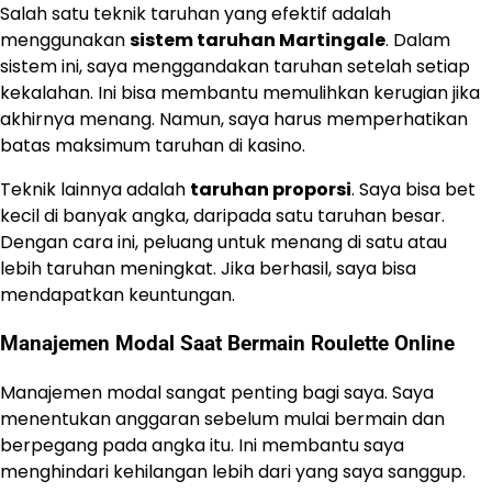
Salah satu teknik taruhan yang efektif adalah
menggunakan
sistem taruhan Martingale
. Dalam
sistem ini, saya menggandakan taruhan setelah setiap
kekalahan. Ini bisa membantu memulihkan kerugian jika
akhirnya menang. Namun, saya harus memperhatikan
batas maksimum taruhan di kasino.
Teknik lainnya adalah
taruhan proporsi
. Saya bisa bet
kecil di banyak angka, daripada satu taruhan besar.
Dengan cara ini, peluang untuk menang di satu atau
lebih taruhan meningkat. Jika berhasil, saya bisa
mendapatkan keuntungan.
Manajemen Modal Saat Bermain Roulette Online
Manajemen modal sangat penting bagi saya. Saya
menentukan anggaran sebelum mulai bermain dan
berpegang pada angka itu. Ini membantu saya
menghindari kehilangan lebih dari yang saya sanggup.