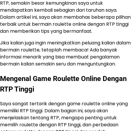
RTP, semakin besar kemungkinan saya untuk
mendapatkan kembali sebagian dari taruhan saya.
Dalam artikel ini, saya akan membahas beberapa pilihan
terbaik untuk bermain roulette online dengan RTP tinggi
dan memberikan tips yang bermanfaat.
Jika kalian juga ingin meningkatkan peluang kalian dalam
bermain roulette, tetaplah membaca! Ada banyak
informasi menarik yang bisa membuat pengalaman
bermain kalian semakin seru dan menguntungkan.
Mengenal Game Roulette Online Dengan
RTP Tinggi
Saya sangat tertarik dengan game roulette online yang
memiliki RTP tinggi. Dalam bagian ini, saya akan
menjelaskan tentang RTP, mengapa penting untuk
memilih roulette dengan RTP tinggi, dan perbedaan