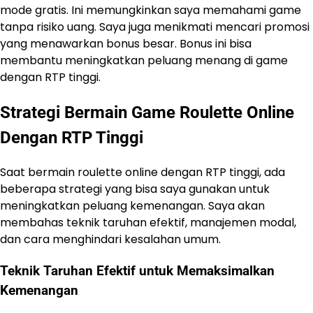
mode gratis. Ini memungkinkan saya memahami game
tanpa risiko uang. Saya juga menikmati mencari promosi
yang menawarkan bonus besar. Bonus ini bisa
membantu meningkatkan peluang menang di game
dengan RTP tinggi.
Strategi Bermain Game Roulette Online
Dengan RTP Tinggi
Saat bermain roulette online dengan RTP tinggi, ada
beberapa strategi yang bisa saya gunakan untuk
meningkatkan peluang kemenangan. Saya akan
membahas teknik taruhan efektif, manajemen modal,
dan cara menghindari kesalahan umum.
Teknik Taruhan Efektif untuk Memaksimalkan
Kemenangan