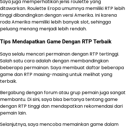
Saya juga memperhatikan jenis roulette yang
ditawarkan. Roulette Eropa umumnya memiliki RTP lebih
tinggi dibandingkan dengan versi Amerika. Ini karena
roda Amerika memiliki lebih banyak slot, sehingga
peluang menang menjadi lebih rendah.
Tips Mendapatkan Game Dengan RTP Terbaik
Saya selalu mencari permainan dengan RTP tertinggi.
Salah satu cara adalah dengan membandingkan
beberapa permainan. Saya membuat daftar beberapa
game dan RTP masing-masing untuk melihat yang
terbaik.
Bergabung dengan forum atau grup pemain juga sangat
membantu. Di sini, saya bisa bertanya tentang game
dengan RTP tinggi dan mendapatkan rekomendasi dari
pemain lain.
Selanjutnya, saya mencoba memainkan game dalam