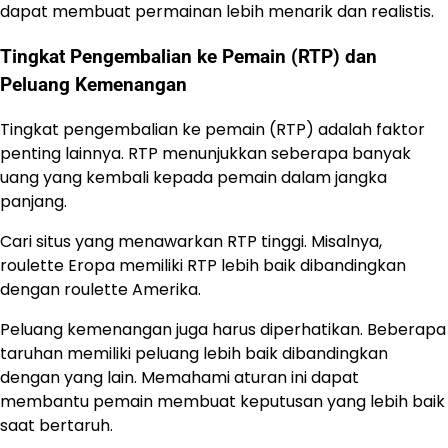
dapat membuat permainan lebih menarik dan realistis.
Tingkat Pengembalian ke Pemain (RTP) dan
Peluang Kemenangan
Tingkat pengembalian ke pemain (RTP) adalah faktor
penting lainnya. RTP menunjukkan seberapa banyak
uang yang kembali kepada pemain dalam jangka
panjang.
Cari situs yang menawarkan RTP tinggi. Misalnya,
roulette Eropa memiliki RTP lebih baik dibandingkan
dengan roulette Amerika.
Peluang kemenangan juga harus diperhatikan. Beberapa
taruhan memiliki peluang lebih baik dibandingkan
dengan yang lain. Memahami aturan ini dapat
membantu pemain membuat keputusan yang lebih baik
saat bertaruh.