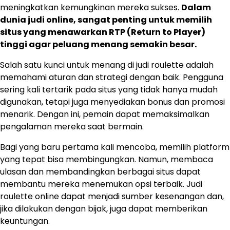
meningkatkan kemungkinan mereka sukses.
Dalam
dunia judi online, sangat penting untuk memilih
situs yang menawarkan RTP (Return to Player)
tinggi agar peluang menang semakin besar.
Salah satu kunci untuk menang di judi roulette adalah
memahami aturan dan strategi dengan baik. Pengguna
sering kali tertarik pada situs yang tidak hanya mudah
digunakan, tetapi juga menyediakan bonus dan promosi
menarik. Dengan ini, pemain dapat memaksimalkan
pengalaman mereka saat bermain.
Bagi yang baru pertama kali mencoba, memilih platform
yang tepat bisa membingungkan. Namun, membaca
ulasan dan membandingkan berbagai situs dapat
membantu mereka menemukan opsi terbaik. Judi
roulette online dapat menjadi sumber kesenangan dan,
jika dilakukan dengan bijak, juga dapat memberikan
keuntungan.