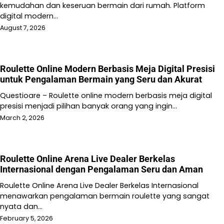
kemudahan dan keseruan bermain dari rumah. Platform
digital modern…
August 7, 2026
Roulette Online Modern Berbasis Meja Digital Presisi
untuk Pengalaman Bermain yang Seru dan Akurat
Questioare – Roulette online modern berbasis meja digital
presisi menjadi pilihan banyak orang yang ingin…
March 2, 2026
Roulette Online Arena Live Dealer Berkelas
Internasional dengan Pengalaman Seru dan Aman
Roulette Online Arena Live Dealer Berkelas Internasional
menawarkan pengalaman bermain roulette yang sangat
nyata dan…
February 5, 2026