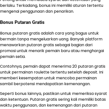
berlaku. Terkadang, bonus ini memiliki aturan tertentu
mengenai penggunaan dan penarikan.
Bonus Putaran Gratis
Bonus putaran gratis adalah cara yang bagus untuk
bermain tanpa mengeluarkan uang. Banyak platform
menawarkan putaran gratis sebagai bagian dari
promosi untuk menarik pemain baru atau menghargai
pemain setia.
Contohnya, pemain dapat menerima 20 putaran gratis
untuk permainan roulette tertentu setelah deposit. Ini
memberi kesempatan untuk mencoba permainan
sambil berpotensi mendapatkan kemenangan.
Seperti bonus lainnya, pastikan untuk memeriksa syarat
dan ketentuan. Putaran gratis sering kali memiliki batas
waktu penggunaan, dan kemenangan dari putaran