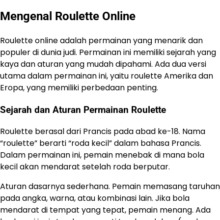
Mengenal Roulette Online
Roulette online adalah permainan yang menarik dan
populer di dunia judi. Permainan ini memiliki sejarah yang
kaya dan aturan yang mudah dipahami. Ada dua versi
utama dalam permainan ini, yaitu roulette Amerika dan
Eropa, yang memiliki perbedaan penting.
Sejarah dan Aturan Permainan Roulette
Roulette berasal dari Prancis pada abad ke-18. Nama
“roulette” berarti “roda kecil” dalam bahasa Prancis.
Dalam permainan ini, pemain menebak di mana bola
kecil akan mendarat setelah roda berputar.
Aturan dasarnya sederhana. Pemain memasang taruhan
pada angka, warna, atau kombinasi lain. Jika bola
mendarat di tempat yang tepat, pemain menang. Ada