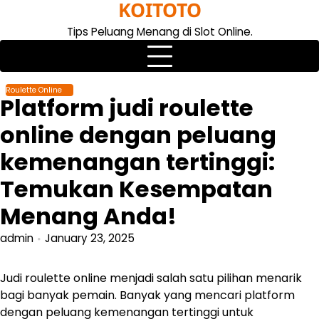
KOITOTO
Skip
to
Tips Peluang Menang di Slot Online.
content
Roulette Online
Platform judi roulette
online dengan peluang
kemenangan tertinggi:
Temukan Kesempatan
Menang Anda!
admin
January 23, 2025
Judi roulette online menjadi salah satu pilihan menarik
bagi banyak pemain. Banyak yang mencari platform
dengan peluang kemenangan tertinggi untuk