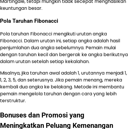
Martingale, tetapi mungkin tidak secepat menghasilkan
keuntungan besar.
Pola Taruhan Fibonacci
Pola taruhan Fibonacci mengikuti urutan angka
Fibonacci. Dalam urutan ini, setiap angka adalah hasil
penjumlahan dua angka sebelumnya. Pemain mulai
dengan taruhan kecil dan bergerak ke angka berikutnya
dalam urutan setelah setiap kekalahan.
Misalnya, jika taruhan awal adalah 1, urutannya menjadi 1,
1, 2, 3, 5, dan seterusnya. Jika pemain menang, mereka
kembali dua angka ke belakang. Metode ini membantu
pemain mengelola taruhan dengan cara yang lebih
terstruktur.
Bonuses dan Promosi yang
Meningkatkan Peluang Kemenangan