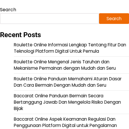
Search
Search
Recent Posts
Roulette Online Informasi Lengkap Tentang Fitur Dan
Teknologi Platform Digital Untuk Pemula
Roulette Online Mengenal Jenis Taruhan dan
Mekanisme Permainan dengan Mudah dan Seru
Roulette Online Panduan Memahami Aturan Dasar
Dan Cara Bermain Dengan Mudah dan Seru
Baccarat Online Panduan Bermain Secara
Bertanggung Jawab Dan Mengelola Risiko Dengan
Bijak
Baccarat Online Aspek Keamanan Regulasi Dan
Penggunaan Platform Digital untuk Pengalaman