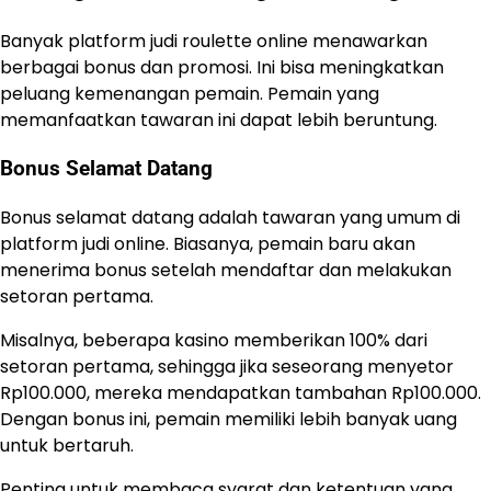
Banyak platform judi roulette online menawarkan
berbagai bonus dan promosi. Ini bisa meningkatkan
peluang kemenangan pemain. Pemain yang
memanfaatkan tawaran ini dapat lebih beruntung.
Bonus Selamat Datang
Bonus selamat datang adalah tawaran yang umum di
platform judi online. Biasanya, pemain baru akan
menerima bonus setelah mendaftar dan melakukan
setoran pertama.
Misalnya, beberapa kasino memberikan 100% dari
setoran pertama, sehingga jika seseorang menyetor
Rp100.000, mereka mendapatkan tambahan Rp100.000.
Dengan bonus ini, pemain memiliki lebih banyak uang
untuk bertaruh.
Penting untuk membaca syarat dan ketentuan yang