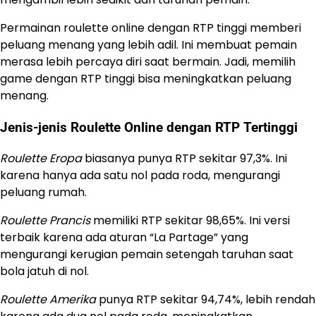
Permainan roulette online dengan RTP tinggi memberi
peluang menang yang lebih adil. Ini membuat pemain
merasa lebih percaya diri saat bermain. Jadi, memilih
game dengan RTP tinggi bisa meningkatkan peluang
menang.
Jenis-jenis Roulette Online dengan RTP Tertinggi
Roulette Eropa
biasanya punya RTP sekitar 97,3%. Ini
karena hanya ada satu nol pada roda, mengurangi
peluang rumah.
Roulette Prancis
memiliki RTP sekitar 98,65%. Ini versi
terbaik karena ada aturan “La Partage” yang
mengurangi kerugian pemain setengah taruhan saat
bola jatuh di nol.
Roulette Amerika
punya RTP sekitar 94,74%, lebih rendah