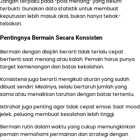
Jangan terpaku pada “pola menang” yang belum
terbukti. Gunakan data statistik untuk membuat
keputusan lebih masuk akal, bukan hanya tebak-
tebakan.
Pentingnya Bermain Secara Konsisten
Bermain dengan disiplin berarti tidak terlalu cepat
berhenti saat menang atau kalah. Pemain harus punya
target kemenangan dan batas kekalahan.
Konsistensi juga berarti mengikuti aturan yang sudah
dibuat sendiri. Misalnya, selalu bertaruh jumlah yang
sama atau menaikkan taruhan dengan batas tertentu.
Istirahat juga penting agar tidak cepat emosi. Saat mood
jelek, peluang membuat kesalahan lebih tinggi.
Bermain rutin dalam waktu yang cukup memungkinkan
pemain memahami permainan dan strategi dengan