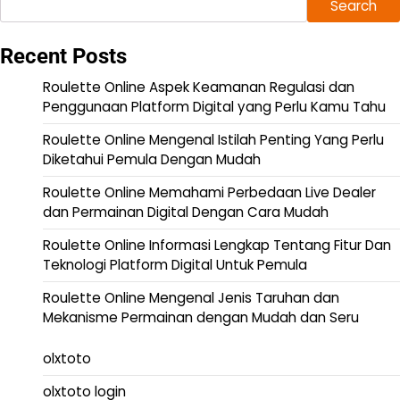
Search
Recent Posts
Roulette Online Aspek Keamanan Regulasi dan
Penggunaan Platform Digital yang Perlu Kamu Tahu
Roulette Online Mengenal Istilah Penting Yang Perlu
Diketahui Pemula Dengan Mudah
Roulette Online Memahami Perbedaan Live Dealer
dan Permainan Digital Dengan Cara Mudah
Roulette Online Informasi Lengkap Tentang Fitur Dan
Teknologi Platform Digital Untuk Pemula
Roulette Online Mengenal Jenis Taruhan dan
Mekanisme Permainan dengan Mudah dan Seru
olxtoto
olxtoto login