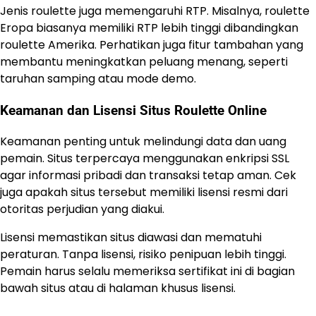
Jenis roulette juga memengaruhi RTP. Misalnya, roulette
Eropa biasanya memiliki RTP lebih tinggi dibandingkan
roulette Amerika. Perhatikan juga fitur tambahan yang
membantu meningkatkan peluang menang, seperti
taruhan samping atau mode demo.
Keamanan dan Lisensi Situs Roulette Online
Keamanan penting untuk melindungi data dan uang
pemain. Situs terpercaya menggunakan enkripsi SSL
agar informasi pribadi dan transaksi tetap aman. Cek
juga apakah situs tersebut memiliki lisensi resmi dari
otoritas perjudian yang diakui.
Lisensi memastikan situs diawasi dan mematuhi
peraturan. Tanpa lisensi, risiko penipuan lebih tinggi.
Pemain harus selalu memeriksa sertifikat ini di bagian
bawah situs atau di halaman khusus lisensi.