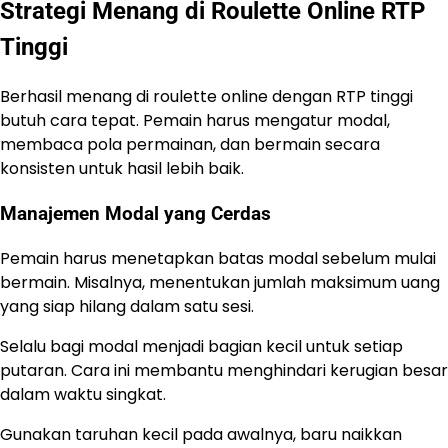
Strategi Menang di Roulette Online RTP
Tinggi
Berhasil menang di roulette online dengan RTP tinggi
butuh cara tepat. Pemain harus mengatur modal,
membaca pola permainan, dan bermain secara
konsisten untuk hasil lebih baik.
Manajemen Modal yang Cerdas
Pemain harus menetapkan batas modal sebelum mulai
bermain. Misalnya, menentukan jumlah maksimum uang
yang siap hilang dalam satu sesi.
Selalu bagi modal menjadi bagian kecil untuk setiap
putaran. Cara ini membantu menghindari kerugian besar
dalam waktu singkat.
Gunakan taruhan kecil pada awalnya, baru naikkan