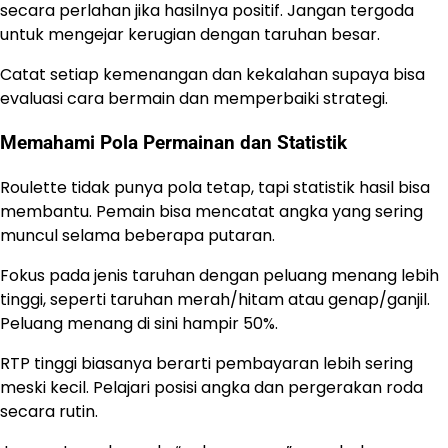
secara perlahan jika hasilnya positif. Jangan tergoda
untuk mengejar kerugian dengan taruhan besar.
Catat setiap kemenangan dan kekalahan supaya bisa
evaluasi cara bermain dan memperbaiki strategi.
Memahami Pola Permainan dan Statistik
Roulette tidak punya pola tetap, tapi statistik hasil bisa
membantu. Pemain bisa mencatat angka yang sering
muncul selama beberapa putaran.
Fokus pada jenis taruhan dengan peluang menang lebih
tinggi, seperti taruhan merah/hitam atau genap/ganjil.
Peluang menang di sini hampir 50%.
RTP tinggi biasanya berarti pembayaran lebih sering
meski kecil. Pelajari posisi angka dan pergerakan roda
secara rutin.