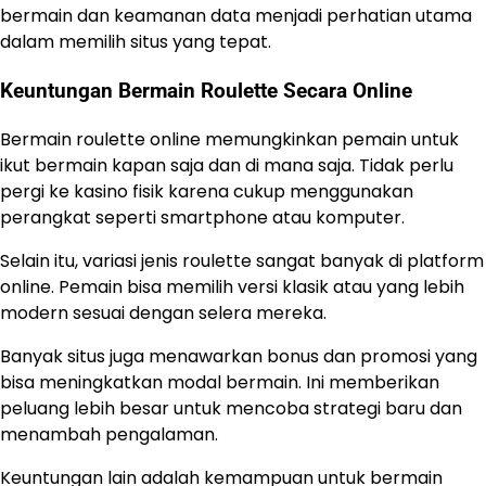
bermain dan keamanan data menjadi perhatian utama
dalam memilih situs yang tepat.
Keuntungan Bermain Roulette Secara Online
Bermain roulette online memungkinkan pemain untuk
ikut bermain kapan saja dan di mana saja. Tidak perlu
pergi ke kasino fisik karena cukup menggunakan
perangkat seperti smartphone atau komputer.
Selain itu, variasi jenis roulette sangat banyak di platform
online. Pemain bisa memilih versi klasik atau yang lebih
modern sesuai dengan selera mereka.
Banyak situs juga menawarkan bonus dan promosi yang
bisa meningkatkan modal bermain. Ini memberikan
peluang lebih besar untuk mencoba strategi baru dan
menambah pengalaman.
Keuntungan lain adalah kemampuan untuk bermain