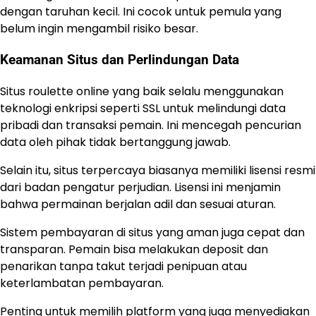
dengan taruhan kecil. Ini cocok untuk pemula yang
belum ingin mengambil risiko besar.
Keamanan Situs dan Perlindungan Data
Situs roulette online yang baik selalu menggunakan
teknologi enkripsi seperti SSL untuk melindungi data
pribadi dan transaksi pemain. Ini mencegah pencurian
data oleh pihak tidak bertanggung jawab.
Selain itu, situs terpercaya biasanya memiliki lisensi resmi
dari badan pengatur perjudian. Lisensi ini menjamin
bahwa permainan berjalan adil dan sesuai aturan.
Sistem pembayaran di situs yang aman juga cepat dan
transparan. Pemain bisa melakukan deposit dan
penarikan tanpa takut terjadi penipuan atau
keterlambatan pembayaran.
Penting untuk memilih platform yang juga menyediakan