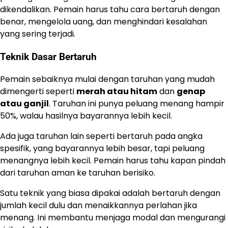
dikendalikan. Pemain harus tahu cara bertaruh dengan
benar, mengelola uang, dan menghindari kesalahan
yang sering terjadi.
Teknik Dasar Bertaruh
Pemain sebaiknya mulai dengan taruhan yang mudah
dimengerti seperti
merah atau hitam
dan
genap
atau ganjil
. Taruhan ini punya peluang menang hampir
50%, walau hasilnya bayarannya lebih kecil.
Ada juga taruhan lain seperti bertaruh pada angka
spesifik, yang bayarannya lebih besar, tapi peluang
menangnya lebih kecil. Pemain harus tahu kapan pindah
dari taruhan aman ke taruhan berisiko.
Satu teknik yang biasa dipakai adalah bertaruh dengan
jumlah kecil dulu dan menaikkannya perlahan jika
menang. Ini membantu menjaga modal dan mengurangi