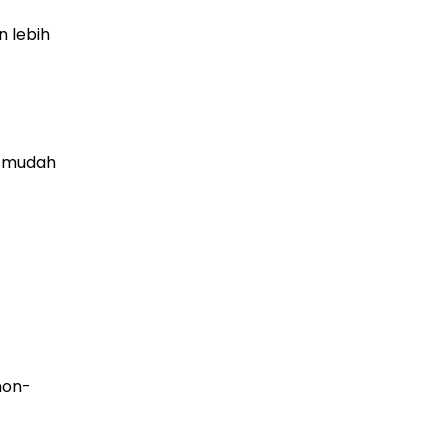
 lebih
n mudah
non-