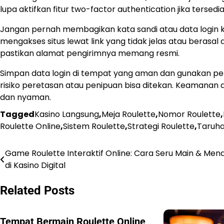
lupa aktifkan fitur two-factor authentication jika tersed
Jangan pernah membagikan kata sandi atau data login k
mengakses situs lewat link yang tidak jelas atau berasal
pastikan alamat pengirimnya memang resmi.
Simpan data login di tempat yang aman dan gunakan per
risiko peretasan atau penipuan bisa ditekan. Keamana
dan nyaman.
Tagged
Kasino Langsung
,
Meja Roulette
,
Nomor Roulette
,
Roulette Online
,
Sistem Roulette
,
Strategi Roulette
,
Taruha
Game Roulette Interaktif Online: Cara Seru Main & Men
Post
di Kasino Digital
navigation
Related Posts
Tempat Bermain Roulette Online