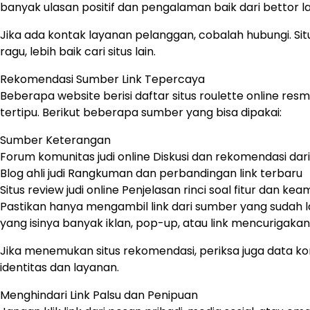
banyak ulasan positif dan pengalaman baik dari bettor la
Jika ada kontak layanan pelanggan, cobalah hubungi. Situ
ragu, lebih baik cari situs lain.
Rekomendasi Sumber Link Tepercaya
Beberapa website berisi daftar situs roulette online resmi
tertipu. Berikut beberapa sumber yang bisa dipakai:
Sumber Keterangan
Forum komunitas judi online Diskusi dan rekomendasi dar
Blog ahli judi Rangkuman dan perbandingan link terbaru
Situs review judi online Penjelasan rinci soal fitur dan ke
Pastikan hanya mengambil link dari sumber yang sudah la
yang isinya banyak iklan, pop-up, atau link mencurigakan
Jika menemukan situs rekomendasi, periksa juga data kon
identitas dan layanan.
Menghindari Link Palsu dan Penipuan