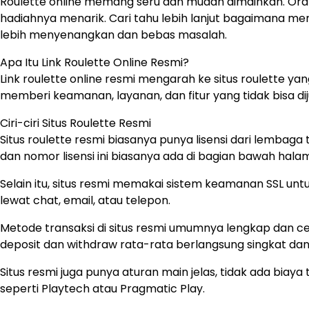
Roulette online memang seru dan mudah dimainkan. Ora
hadiahnya menarik. Cari tahu lebih lanjut bagaimana mem
lebih menyenangkan dan bebas masalah.
Apa Itu Link Roulette Online Resmi?
Link roulette online resmi mengarah ke situs roulette ya
memberi keamanan, layanan, dan fitur yang tidak bisa dij
Ciri-ciri Situs Roulette Resmi
Situs roulette resmi biasanya punya lisensi dari lembag
dan nomor lisensi ini biasanya ada di bagian bawah hal
Selain itu, situs resmi memakai sistem keamanan SSL un
lewat chat, email, atau telepon.
Metode transaksi di situs resmi umumnya lengkap dan cep
deposit dan withdraw rata-rata berlangsung singkat dan
Situs resmi juga punya aturan main jelas, tidak ada bia
seperti Playtech atau Pragmatic Play.