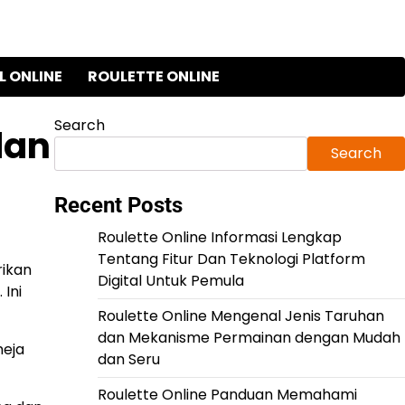
 ONLINE
ROULETTE ONLINE
Search
dan
Search
Recent Posts
Roulette Online Informasi Lengkap
Tentang Fitur Dan Teknologi Platform
rikan
Digital Untuk Pemula
 Ini
Roulette Online Mengenal Jenis Taruhan
dan Mekanisme Permainan dengan Mudah
meja
dan Seru
Roulette Online Panduan Memahami