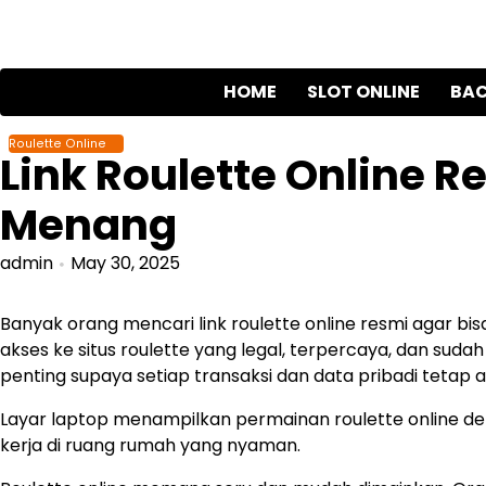
Skip
to
content
HOME
SLOT ONLINE
BAC
Roulette Online
Link Roulette Online 
Menang
admin
May 30, 2025
Banyak orang mencari link roulette online resmi agar 
akses ke situs roulette yang legal, terpercaya, dan sudah 
penting supaya setiap transaksi dan data pribadi tetap 
Layar laptop menampilkan permainan roulette online den
kerja di ruang rumah yang nyaman.