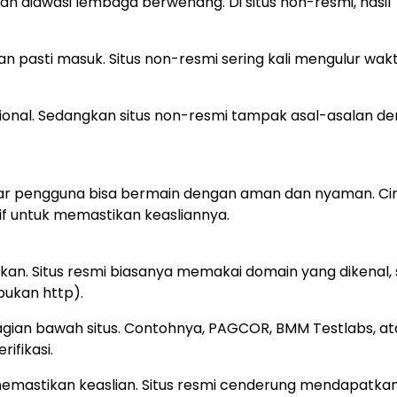
an diawasi lembaga berwenang. Di situs non-resmi, hasil
an pasti masuk. Situs non-resmi sering kali mengulur wak
sional. Sedangkan situs non-resmi tampak asal-asalan d
gar pengguna bisa bermain dengan aman dan nyaman. Ciri
if untuk memastikan keasliannya.
kan. Situs resmi biasanya memakai domain yang dikenal, 
(bukan http).
agian bawah situs. Contohnya, PAGCOR, BMM Testlabs, at
ifikasi.
mastikan keaslian. Situs resmi cenderung mendapatka