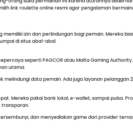
ng-orang suka permainan ini karena aturannya sederha
ilih link roulette online resmi agar pengalaman bermain
ng memiliki izin dan perlindungan bagi pemain. Mereka bi
umpai di situs abal-abal.
a tepercaya seperti PAGCOR atau Malta Gaming Authority.
aman utama.
tuk melindungi data pemain. Ada juga layanan pelanggan 
at. Mereka pakai bank lokal, e-wallet, sampai pulsa. Pr
 transparan.
ya tersembunyi, dan menyediakan game dari provider tern