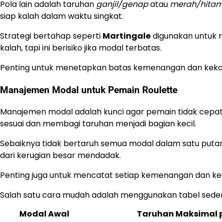
Pola lain adalah taruhan
ganjil/genap
atau
merah/hita
siap kalah dalam waktu singkat.
Strategi bertahap seperti
Martingale
digunakan untuk 
kalah, tapi ini berisiko jika modal terbatas.
Penting untuk menetapkan batas kemenangan dan kekal
Manajemen Modal untuk Pemain Roulette
Manajemen modal adalah kunci agar pemain tidak cepa
sesuai dan membagi taruhan menjadi bagian kecil.
Sebaiknya tidak bertaruh semua modal dalam satu put
dari kerugian besar mendadak.
Penting juga untuk mencatat setiap kemenangan dan kerug
Salah satu cara mudah adalah menggunakan tabel sederh
Modal Awal
Taruhan Maksimal p