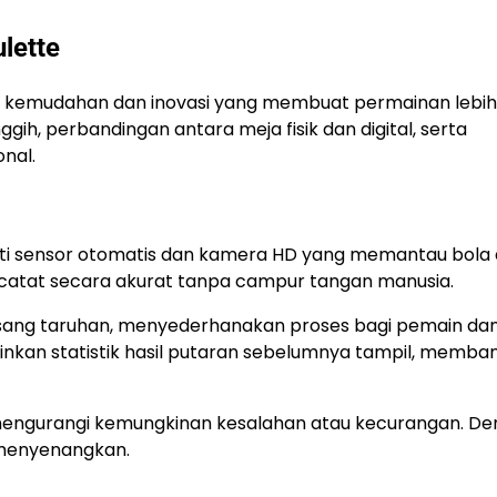
lette
 kemudahan dan inovasi yang membuat permainan lebih
gih, perbandingan antara meja fisik dan digital, serta
nal.
erti sensor otomatis dan kamera HD yang memantau bola
dicatat secara akurat tanpa campur tangan manusia.
sang taruhan, menyederhanakan proses bagi pemain da
kan statistik hasil putaran sebelumnya tampil, memba
mengurangi kemungkinan kesalahan atau kecurangan. D
n menyenangkan.