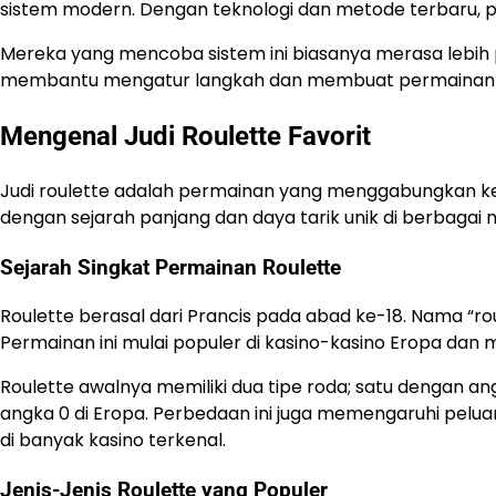
sistem modern. Dengan teknologi dan metode terbaru, per
Mereka yang mencoba sistem ini biasanya merasa lebih 
membantu mengatur langkah dan membuat permainan roule
Mengenal Judi Roulette Favorit
Judi roulette adalah permainan yang menggabungkan keb
dengan sejarah panjang dan daya tarik unik di berbagai 
Sejarah Singkat Permainan Roulette
Roulette berasal dari Prancis pada abad ke-18. Nama “roul
Permainan ini mulai populer di kasino-kasino Eropa dan 
Roulette awalnya memiliki dua tipe roda; satu dengan a
angka 0 di Eropa. Perbedaan ini juga memengaruhi pelua
di banyak kasino terkenal.
Jenis-Jenis Roulette yang Populer