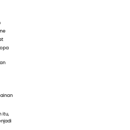
m
ine
at
ropa
ran
mainan
itu,
njadi