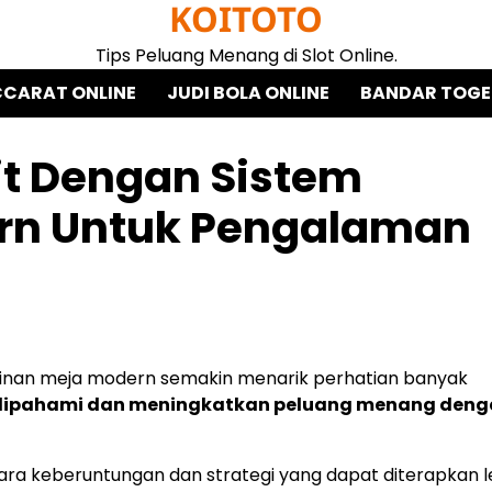
KOITOTO
Tips Peluang Menang di Slot Online.
CARAT ONLINE
JUDI BOLA ONLINE
BANDAR TOGEL
rit Dengan Sistem
rn Untuk Pengalaman
mainan meja modern semakin menarik perhatian banyak
 dipahami dan meningkatkan peluang menang den
ra keberuntungan dan strategi yang dapat diterapkan 