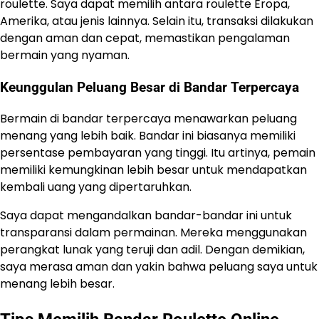
roulette. Saya dapat memilih antara roulette Eropa,
Amerika, atau jenis lainnya. Selain itu, transaksi dilakukan
dengan aman dan cepat, memastikan pengalaman
bermain yang nyaman.
Keunggulan Peluang Besar di Bandar Terpercaya
Bermain di bandar terpercaya menawarkan peluang
menang yang lebih baik. Bandar ini biasanya memiliki
persentase pembayaran yang tinggi. Itu artinya, pemain
memiliki kemungkinan lebih besar untuk mendapatkan
kembali uang yang dipertaruhkan.
Saya dapat mengandalkan bandar-bandar ini untuk
transparansi dalam permainan. Mereka menggunakan
perangkat lunak yang teruji dan adil. Dengan demikian,
saya merasa aman dan yakin bahwa peluang saya untuk
menang lebih besar.