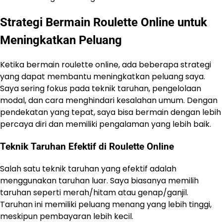
Strategi Bermain Roulette Online untuk
Meningkatkan Peluang
Ketika bermain roulette online, ada beberapa strategi
yang dapat membantu meningkatkan peluang saya.
Saya sering fokus pada teknik taruhan, pengelolaan
modal, dan cara menghindari kesalahan umum. Dengan
pendekatan yang tepat, saya bisa bermain dengan lebih
percaya diri dan memiliki pengalaman yang lebih baik.
Teknik Taruhan Efektif di Roulette Online
Salah satu teknik taruhan yang efektif adalah
menggunakan taruhan luar. Saya biasanya memilih
taruhan seperti merah/hitam atau genap/ganjil.
Taruhan ini memiliki peluang menang yang lebih tinggi,
meskipun pembayaran lebih kecil.