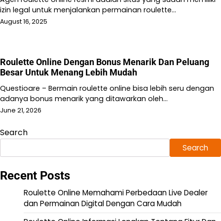
izin legal untuk menjalankan permainan roulette…
August 16, 2025
Roulette Online Dengan Bonus Menarik Dan Peluang
Besar Untuk Menang Lebih Mudah
Questioare – Bermain roulette online bisa lebih seru dengan
adanya bonus menarik yang ditawarkan oleh…
June 21, 2026
Search
Search
Recent Posts
Roulette Online Memahami Perbedaan Live Dealer
dan Permainan Digital Dengan Cara Mudah