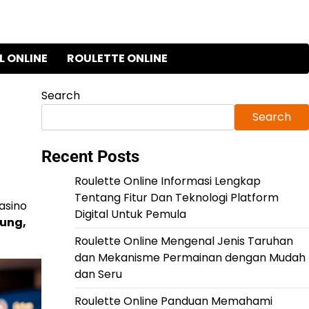
 ONLINE
ROULETTE ONLINE
Search
Search
Recent Posts
Roulette Online Informasi Lengkap
Tentang Fitur Dan Teknologi Platform
asino
Digital Untuk Pemula
sung,
Roulette Online Mengenal Jenis Taruhan
dan Mekanisme Permainan dengan Mudah
dan Seru
Roulette Online Panduan Memahami