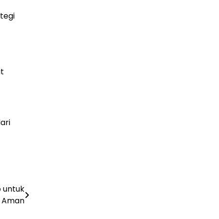
tegi
t
ari
 untuk
n Aman