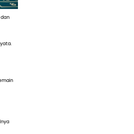
 dan
yata.
Pemain
lnya