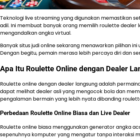
Teknologi live streaming yang digunakan memastikan set
adil. Ini membuat banyak orang memilih roulette dealer 
mengandalkan angka virtual.
Banyak situs judi online sekarang menawarkan pilihan in
Dengan begitu, pemain merasa lebih percaya diri dan se
Apa Itu Roulette Online dengan Dealer L
Roulette online dengan dealer langsung adalah permainan
dapat melihat dealer asli yang mengocok bola dan memut
pengalaman bermain yang lebih nyata dibanding roulette
Perbedaan Roulette Online Biasa dan Live Dealer
Roulette online biasa menggunakan generator angka acak
sepenuhnya komputer yang mengatur tanpa interaksi man