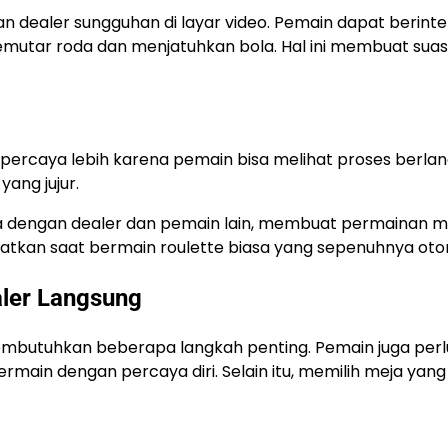
 dealer sungguhan di layar video. Pemain dapat berinte
memutar roda dan menjatuhkan bola. Hal ini membuat sua
percaya lebih karena pemain bisa melihat proses berla
yang jujur.
icara dengan dealer dan pemain lain, membuat permainan m
patkan saat bermain roulette biasa yang sepenuhnya oto
aler Langsung
mbutuhkan beberapa langkah penting. Pemain juga perl
main dengan percaya diri. Selain itu, memilih meja yang