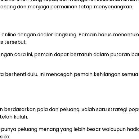
 menang dan menjaga permainan tetap menyenangkan.
 online dengan dealer langsung. Pemain harus menentuk
s tersebut.
engan cara ini, pemain dapat bertaruh dalam putaran b
ya berhenti dulu. Ini mencegah pemain kehilangan semu
erdasarkan pola dan peluang. Salah satu strategi pop
elah kalah.
nap punya peluang menang yang lebih besar walaupun hadia
siko.