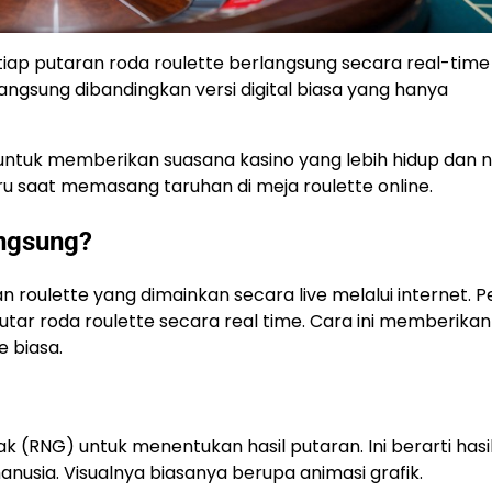
iap putaran roda roulette berlangsung secara real-time
langsung dibandingkan versi digital biasa yang hanya
i untuk memberikan suasana kasino yang lebih hidup dan n
ru saat memasang taruhan di meja roulette online.
angsung?
 roulette yang dimainkan secara live melalui internet. 
ar roda roulette secara real time. Cara ini memberikan
 biasa.
 (RNG) untuk menentukan hasil putaran. Ini berarti hasi
usia. Visualnya biasanya berupa animasi grafik.