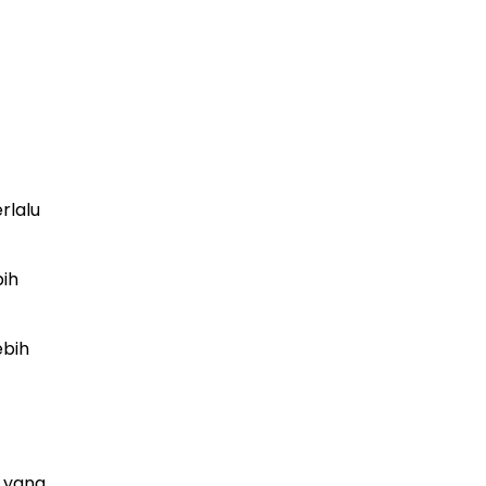
rlalu
bih
ebih
 yang