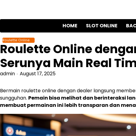
Skip
to
content
HOME
SLOT ONLINE
BAC
Roulette Online
Roulette Online denga
Serunya Main Real Ti
admin
August 17, 2025
Bermain roulette online dengan dealer langsung membe
sungguhan.
Pemain bisa melihat dan berinteraksi lan
membuat permainan ini lebih transparan dan menar