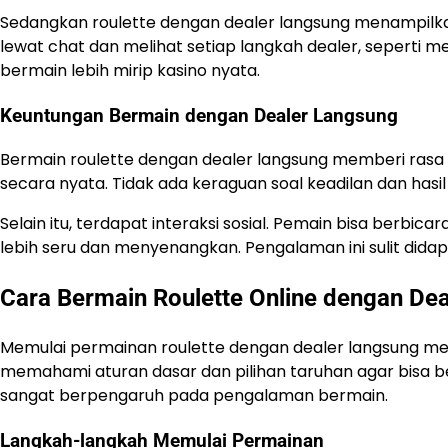
Sedangkan roulette dengan dealer langsung menampilkan
lewat chat dan melihat setiap langkah dealer, seperti 
bermain lebih mirip kasino nyata.
Keuntungan Bermain dengan Dealer Langsung
Bermain roulette dengan dealer langsung memberi rasa 
secara nyata. Tidak ada keraguan soal keadilan dan hasil 
Selain itu, terdapat interaksi sosial. Pemain bisa berb
lebih seru dan menyenangkan. Pengalaman ini sulit dida
Cara Bermain Roulette Online dengan De
Memulai permainan roulette dengan dealer langsung me
memahami aturan dasar dan pilihan taruhan agar bisa ber
sangat berpengaruh pada pengalaman bermain.
Langkah-langkah Memulai Permainan