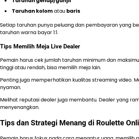
Taruhan genap/ganjil
Taruhan kolom
atau
baris
Setiap taruhan punya peluang dan pembayaran yang berb
taruhan warna bayar 1:1.
Tips Memilih Meja Live Dealer
Pemain harus cek jumlah taruhan minimum dan maksimum
tinggi atau rendah, bisa memilih meja lain.
Penting juga memperhatikan kualitas streaming video. 
nyaman.
Melihat reputasi dealer juga membantu. Dealer yang r
menyenangkan.
Tips dan Strategi Menang di Roulette Onli
Pemain harus fokus pada cara mengatur uang, memilih 