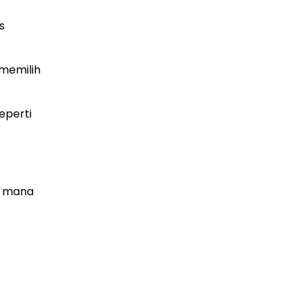
s
memilih
eperti
a mana