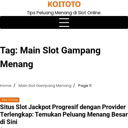
KOITOTO
Skip
to
Tips Peluang Menang di Slot Online.
content
Tag:
Main Slot Gampang
Menang
Home
Main Slot Gampang Menang
Page 11
Slot Online
Situs Slot Jackpot Progresif dengan Provider
Terlengkap: Temukan Peluang Menang Besar
di Sini