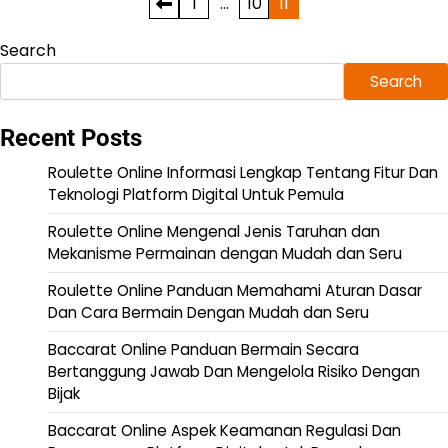
Posts
1
…
10
11
pagination
Search
Search
Recent Posts
Roulette Online Informasi Lengkap Tentang Fitur Dan
Teknologi Platform Digital Untuk Pemula
Roulette Online Mengenal Jenis Taruhan dan
Mekanisme Permainan dengan Mudah dan Seru
Roulette Online Panduan Memahami Aturan Dasar
Dan Cara Bermain Dengan Mudah dan Seru
Baccarat Online Panduan Bermain Secara
Bertanggung Jawab Dan Mengelola Risiko Dengan
Bijak
Baccarat Online Aspek Keamanan Regulasi Dan