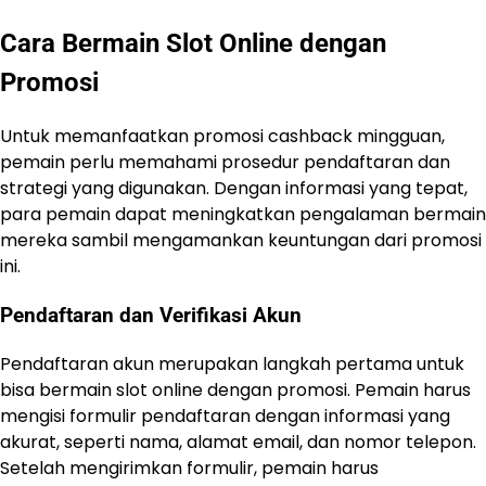
Cara Bermain Slot Online dengan
Promosi
Untuk memanfaatkan promosi cashback mingguan,
pemain perlu memahami prosedur pendaftaran dan
strategi yang digunakan. Dengan informasi yang tepat,
para pemain dapat meningkatkan pengalaman bermain
mereka sambil mengamankan keuntungan dari promosi
ini.
Pendaftaran dan Verifikasi Akun
Pendaftaran akun merupakan langkah pertama untuk
bisa bermain slot online dengan promosi. Pemain harus
mengisi formulir pendaftaran dengan informasi yang
akurat, seperti nama, alamat email, dan nomor telepon.
Setelah mengirimkan formulir, pemain harus