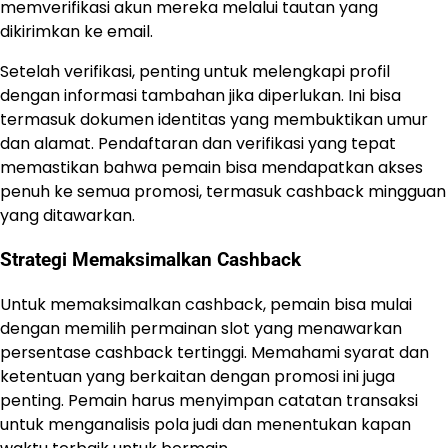
memverifikasi akun mereka melalui tautan yang
dikirimkan ke email.
Setelah verifikasi, penting untuk melengkapi profil
dengan informasi tambahan jika diperlukan. Ini bisa
termasuk dokumen identitas yang membuktikan umur
dan alamat. Pendaftaran dan verifikasi yang tepat
memastikan bahwa pemain bisa mendapatkan akses
penuh ke semua promosi, termasuk cashback mingguan
yang ditawarkan.
Strategi Memaksimalkan Cashback
Untuk memaksimalkan cashback, pemain bisa mulai
dengan memilih permainan slot yang menawarkan
persentase cashback tertinggi. Memahami syarat dan
ketentuan yang berkaitan dengan promosi ini juga
penting. Pemain harus menyimpan catatan transaksi
untuk menganalisis pola judi dan menentukan kapan