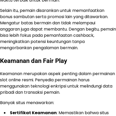
waktu terbaik untuk bermain.
Selain itu, pemain disarankan untuk memanfaatkan
bonus sambutan serta promosi lain yang ditawarkan.
Mengatur batas bermain dan tidak melampaui
anggaran juga dapat membantu. Dengan begitu, pemain
bisa lebih fokus pada pemanfaatan cashback,
meningkatkan potensi keuntungan tanpa
mengorbankan pengalaman bermain.
Keamanan dan Fair Play
Keamanan merupakan aspek penting dalam permainan
slot online resmi. Penyedia permainan harus
menggunakan teknologi enkripsi untuk melindungi data
pribadi dan transaksi pemain.
Banyak situs menawarkan:
Sertifikat Keamanan
: Memastikan bahwa situs