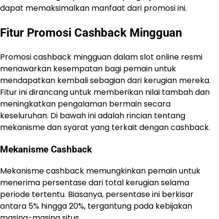
dapat memaksimalkan manfaat dari promosi ini.
Fitur Promosi Cashback Mingguan
Promosi cashback mingguan dalam slot online resmi
menawarkan kesempatan bagi pemain untuk
mendapatkan kembali sebagian dari kerugian mereka.
Fitur ini dirancang untuk memberikan nilai tambah dan
meningkatkan pengalaman bermain secara
keseluruhan. Di bawah ini adalah rincian tentang
mekanisme dan syarat yang terkait dengan cashback.
Mekanisme Cashback
Mekanisme cashback memungkinkan pemain untuk
menerima persentase dari total kerugian selama
periode tertentu. Biasanya, persentase ini berkisar
antara 5% hingga 20%, tergantung pada kebijakan
masing-masing situs.