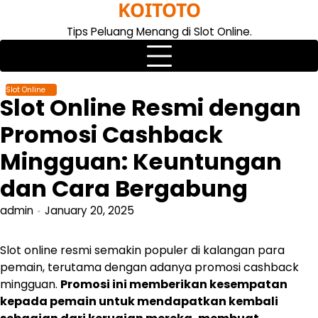
KOITOTO
Skip
to
Tips Peluang Menang di Slot Online.
content
Slot Online
Slot Online Resmi dengan
Promosi Cashback
Mingguan: Keuntungan
dan Cara Bergabung
admin
January 20, 2025
Slot online resmi semakin populer di kalangan para
pemain, terutama dengan adanya promosi cashback
mingguan.
Promosi ini memberikan kesempatan
kepada pemain untuk mendapatkan kembali