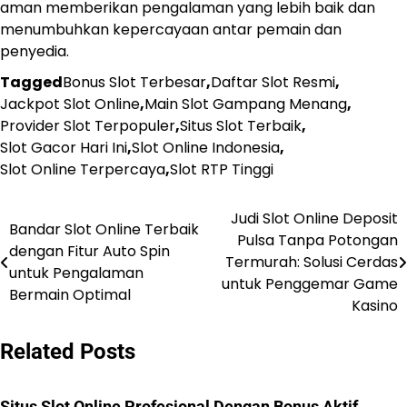
aman memberikan pengalaman yang lebih baik dan
menumbuhkan kepercayaan antar pemain dan
penyedia.
Tagged
Bonus Slot Terbesar
,
Daftar Slot Resmi
,
Jackpot Slot Online
,
Main Slot Gampang Menang
,
Provider Slot Terpopuler
,
Situs Slot Terbaik
,
Slot Gacor Hari Ini
,
Slot Online Indonesia
,
Slot Online Terpercaya
,
Slot RTP Tinggi
Judi Slot Online Deposit
Post
Bandar Slot Online Terbaik
Pulsa Tanpa Potongan
dengan Fitur Auto Spin
navigation
Termurah: Solusi Cerdas
untuk Pengalaman
untuk Penggemar Game
Bermain Optimal
Kasino
Related Posts
Situs Slot Online Profesional Dengan Bonus Aktif