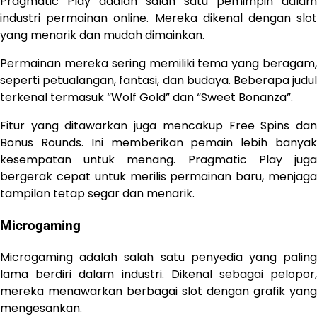
Pragmatic Play adalah salah satu pemimpin dalam
industri permainan online. Mereka dikenal dengan slot
yang menarik dan mudah dimainkan.
Permainan mereka sering memiliki tema yang beragam,
seperti petualangan, fantasi, dan budaya. Beberapa judul
terkenal termasuk “Wolf Gold” dan “Sweet Bonanza”.
Fitur yang ditawarkan juga mencakup Free Spins dan
Bonus Rounds. Ini memberikan pemain lebih banyak
kesempatan untuk menang. Pragmatic Play juga
bergerak cepat untuk merilis permainan baru, menjaga
tampilan tetap segar dan menarik.
Microgaming
Microgaming adalah salah satu penyedia yang paling
lama berdiri dalam industri. Dikenal sebagai pelopor,
mereka menawarkan berbagai slot dengan grafik yang
mengesankan.