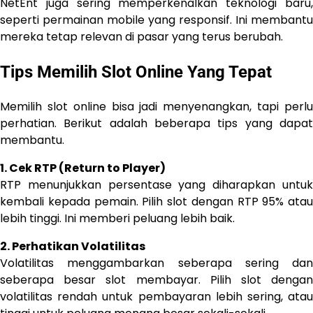
NetEnt juga sering memperkenalkan teknologi baru,
seperti permainan mobile yang responsif. Ini membantu
mereka tetap relevan di pasar yang terus berubah.
Tips Memilih Slot Online Yang Tepat
Memilih slot online bisa jadi menyenangkan, tapi perlu
perhatian. Berikut adalah beberapa tips yang dapat
membantu.
1. Cek RTP (Return to Player)
RTP menunjukkan persentase yang diharapkan untuk
kembali kepada pemain. Pilih slot dengan RTP 95% atau
lebih tinggi. Ini memberi peluang lebih baik.
2. Perhatikan Volatilitas
Volatilitas menggambarkan seberapa sering dan
seberapa besar slot membayar. Pilih slot dengan
volatilitas rendah untuk pembayaran lebih sering, atau