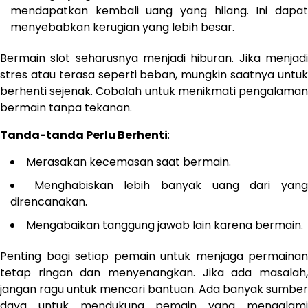
mendapatkan kembali uang yang hilang. Ini dapat
menyebabkan kerugian yang lebih besar.
Bermain slot seharusnya menjadi hiburan. Jika menjadi
stres atau terasa seperti beban, mungkin saatnya untuk
berhenti sejenak. Cobalah untuk menikmati pengalaman
bermain tanpa tekanan.
Tanda-tanda Perlu Berhenti
:
Merasakan kecemasan saat bermain.
Menghabiskan lebih banyak uang dari yan
direncanakan.
Mengabaikan tanggung jawab lain karena bermain.
Penting bagi setiap pemain untuk menjaga permainan
tetap ringan dan menyenangkan. Jika ada masalah,
jangan ragu untuk mencari bantuan. Ada banyak sumber
daya untuk mendukung pemain yang mengalami