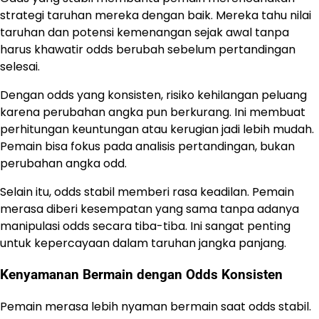
strategi taruhan mereka dengan baik. Mereka tahu nilai
taruhan dan potensi kemenangan sejak awal tanpa
harus khawatir odds berubah sebelum pertandingan
selesai.
Dengan odds yang konsisten, risiko kehilangan peluang
karena perubahan angka pun berkurang. Ini membuat
perhitungan keuntungan atau kerugian jadi lebih mudah.
Pemain bisa fokus pada analisis pertandingan, bukan
perubahan angka odd.
Selain itu, odds stabil memberi rasa keadilan. Pemain
merasa diberi kesempatan yang sama tanpa adanya
manipulasi odds secara tiba-tiba. Ini sangat penting
untuk kepercayaan dalam taruhan jangka panjang.
Kenyamanan Bermain dengan Odds Konsisten
Pemain merasa lebih nyaman bermain saat odds stabil.