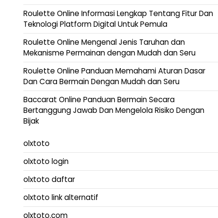
Roulette Online Informasi Lengkap Tentang Fitur Dan
Teknologi Platform Digital Untuk Pemula
Roulette Online Mengenal Jenis Taruhan dan
Mekanisme Permainan dengan Mudah dan Seru
Roulette Online Panduan Memahami Aturan Dasar
Dan Cara Bermain Dengan Mudah dan Seru
Baccarat Online Panduan Bermain Secara
Bertanggung Jawab Dan Mengelola Risiko Dengan
Bijak
olxtoto
olxtoto login
olxtoto daftar
olxtoto link alternatif
olxtoto.com