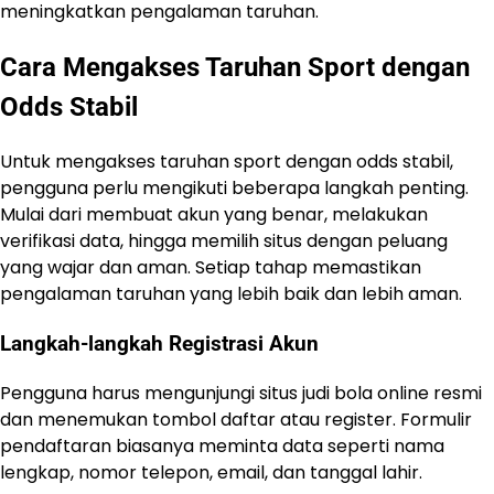
meningkatkan pengalaman taruhan.
Cara Mengakses Taruhan Sport dengan
Odds Stabil
Untuk mengakses taruhan sport dengan odds stabil,
pengguna perlu mengikuti beberapa langkah penting.
Mulai dari membuat akun yang benar, melakukan
verifikasi data, hingga memilih situs dengan peluang
yang wajar dan aman. Setiap tahap memastikan
pengalaman taruhan yang lebih baik dan lebih aman.
Langkah-langkah Registrasi Akun
Pengguna harus mengunjungi situs judi bola online resmi
dan menemukan tombol daftar atau register. Formulir
pendaftaran biasanya meminta data seperti nama
lengkap, nomor telepon, email, dan tanggal lahir.