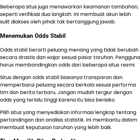
Beberapa situs juga menawarkan keamanan tambahan,
seperti verifikasi dua langkah. Ini membuat akun lebih
sulit diakses oleh pihak tak bertanggung jawab.
Menemukan Odds Stabil
Odds stabil berarti peluang menang yang tidak berubah
secara drastis dan wajar sesuai pasar taruhan. Pengguna
harus membandingkan odds dari beberapa situs resmi.
Situs dengan odds stabil biasanya transparan dan
memperbarui peluang secara berkala sesuai performa
tim dan berita terbaru. Jangan mudah tergiur dengan
odds yang terlalu tinggi karena itu bisa berisiko.
Pilih situs yang menyediakan informasi lengkap tentang
pertandingan dan analisis statistik. Ini membantu dalam
membuat keputusan taruhan yang lebih baik.