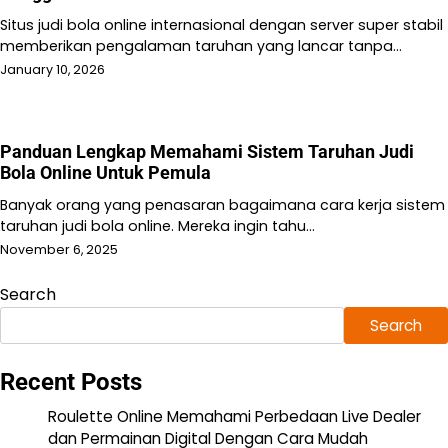
Situs judi bola online internasional dengan server super stabil
memberikan pengalaman taruhan yang lancar tanpa…
January 10, 2026
Panduan Lengkap Memahami Sistem Taruhan Judi
Bola Online Untuk Pemula
Banyak orang yang penasaran bagaimana cara kerja sistem
taruhan judi bola online. Mereka ingin tahu…
November 6, 2025
Search
Search
Recent Posts
Roulette Online Memahami Perbedaan Live Dealer
dan Permainan Digital Dengan Cara Mudah