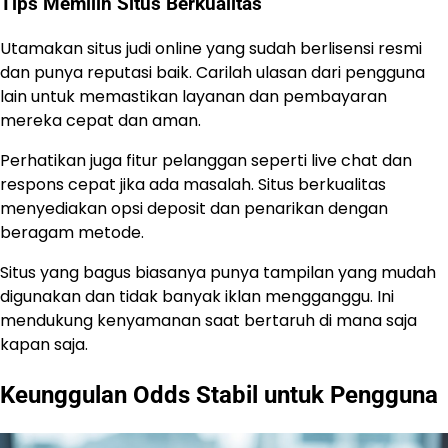
Tips Memilih Situs Berkualitas
Utamakan situs judi online yang sudah berlisensi resmi
dan punya reputasi baik. Carilah ulasan dari pengguna
lain untuk memastikan layanan dan pembayaran
mereka cepat dan aman.
Perhatikan juga fitur pelanggan seperti live chat dan
respons cepat jika ada masalah. Situs berkualitas
menyediakan opsi deposit dan penarikan dengan
beragam metode.
Situs yang bagus biasanya punya tampilan yang mudah
digunakan dan tidak banyak iklan mengganggu. Ini
mendukung kenyamanan saat bertaruh di mana saja
kapan saja.
Keunggulan Odds Stabil untuk Pengguna