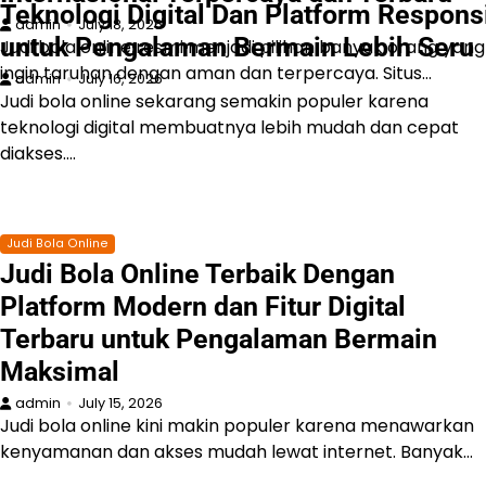
Teknologi Digital Dan Platform Respons
admin
July 18, 2026
untuk Pengalaman Bermain Lebih Seru
Judi bola online resmi menjadi pilihan banyak orang yang
ingin taruhan dengan aman dan terpercaya. Situs…
admin
July 16, 2026
Judi bola online sekarang semakin populer karena
teknologi digital membuatnya lebih mudah dan cepat
diakses.…
Judi Bola Online
Judi Bola Online Terbaik Dengan
Platform Modern dan Fitur Digital
Terbaru untuk Pengalaman Bermain
Maksimal
admin
July 15, 2026
Judi bola online kini makin populer karena menawarkan
kenyamanan dan akses mudah lewat internet. Banyak…