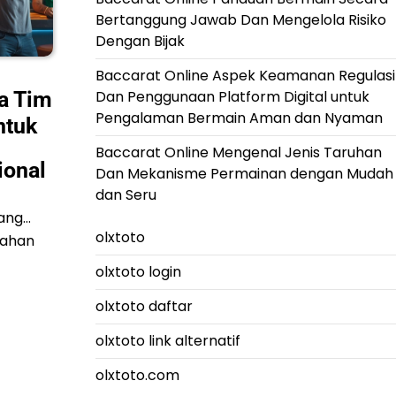
Bertanggung Jawab Dan Mengelola Risiko
Dengan Bijak
Baccarat Online Aspek Keamanan Regulasi
ta Tim
Dan Penggunaan Platform Digital untuk
Pengalaman Bermain Aman dan Nyaman
ntuk
Baccarat Online Mengenal Jenis Taruhan
ional
Dan Mekanisme Permainan dengan Mudah
dan Seru
yang…
olxtoto
dahan
olxtoto login
olxtoto daftar
olxtoto link alternatif
olxtoto.com
n