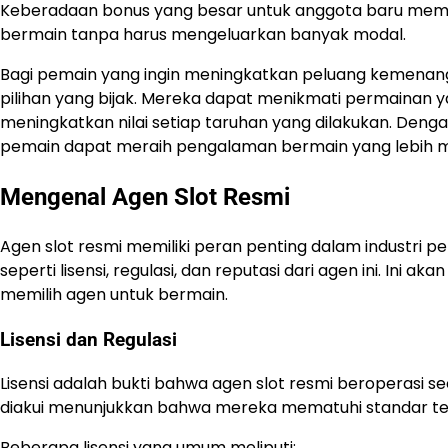
Keberadaan bonus yang besar untuk anggota baru me
bermain tanpa harus mengeluarkan banyak modal.
Bagi pemain yang ingin meningkatkan peluang kemenang
pilihan yang bijak. Mereka dapat menikmati permainan
meningkatkan nilai setiap taruhan yang dilakukan. Den
pemain dapat meraih pengalaman bermain yang lebih
Mengenal Agen Slot Resmi
Agen slot resmi memiliki peran penting dalam industri 
seperti lisensi, regulasi, dan reputasi dari agen ini. In
memilih agen untuk bermain.
Lisensi dan Regulasi
Lisensi adalah bukti bahwa agen slot resmi beroperasi sec
diakui menunjukkan bahwa mereka mematuhi standar te
Beberapa lisensi yang umum meliputi: