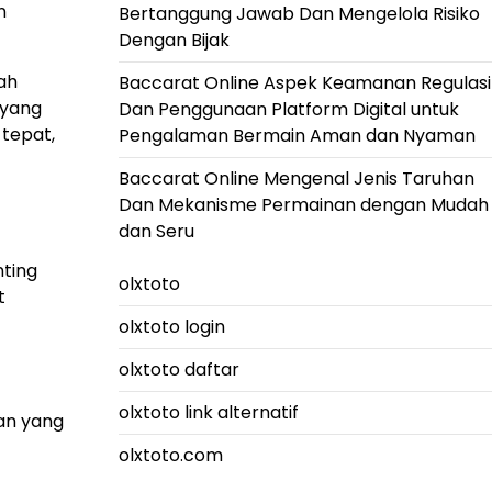
n
Bertanggung Jawab Dan Mengelola Risiko
Dengan Bijak
ah
Baccarat Online Aspek Keamanan Regulasi
 yang
Dan Penggunaan Platform Digital untuk
 tepat,
Pengalaman Bermain Aman dan Nyaman
Baccarat Online Mengenal Jenis Taruhan
Dan Mekanisme Permainan dengan Mudah
dan Seru
nting
olxtoto
t
olxtoto login
olxtoto daftar
olxtoto link alternatif
ian yang
olxtoto.com