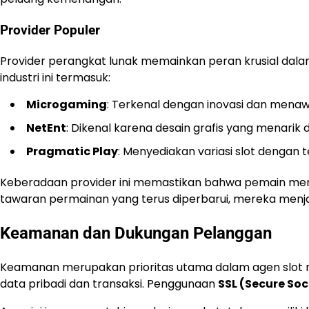
Provider Populer
Provider perangkat lunak memainkan peran krusial dalam
industri ini termasuk:
Microgaming
: Terkenal dengan inovasi dan menaw
NetEnt
: Dikenal karena desain grafis yang menarik d
Pragmatic Play
: Menyediakan variasi slot denga
Keberadaan provider ini memastikan bahwa pemain me
tawaran permainan yang terus diperbarui, mereka menja
Keamanan dan Dukungan Pelanggan
Keamanan merupakan prioritas utama dalam agen slot r
data pribadi dan transaksi. Penggunaan
SSL (Secure Soc