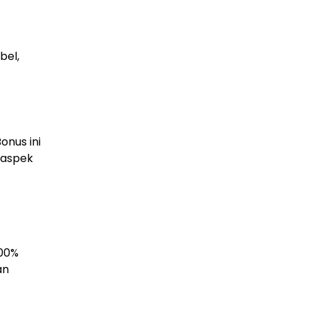
bel,
onus ini
 aspek
100%
an