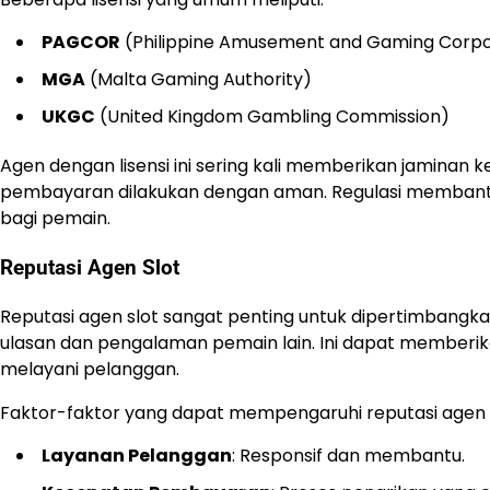
PAGCOR
(Philippine Amusement and Gaming Corpo
MGA
(Malta Gaming Authority)
UKGC
(United Kingdom Gambling Commission)
Agen dengan lisensi ini sering kali memberikan jaminan
pembayaran dilakukan dengan aman. Regulasi membantu
bagi pemain.
Reputasi Agen Slot
Reputasi agen slot sangat penting untuk dipertimbangk
ulasan dan pengalaman pemain lain. Ini dapat memberi
melayani pelanggan.
Faktor-faktor yang dapat mempengaruhi reputasi agen
Layanan Pelanggan
: Responsif dan membantu.