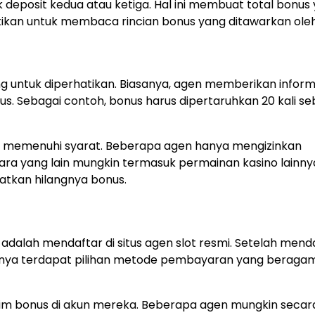
eposit kedua atau ketiga. Hal ini membuat total bonus
kan untuk membaca rincian bonus yang ditawarkan oleh
 untuk diperhatikan. Biasanya, agen memberikan inform
. Sebagai contoh, bonus harus dipertaruhkan 20 kali s
g memenuhi syarat. Beberapa agen hanya mengizinkan
ra yang lain mungkin termasuk permainan kasino lainny
tkan hilangnya bonus.
lah mendaftar di situs agen slot resmi. Setelah menda
sanya terdapat pilihan metode pembayaran yang beragam
laim bonus di akun mereka. Beberapa agen mungkin secar