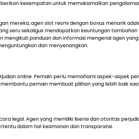
mberikan kesempatan untuk memaksimalkan pengalama
an mereka, agen slot resmi dengan bonus menarik adal
 yang seru sekaligus mendapatkan keuntungan tambahan
gan mengikuti panduan dan informasi mengenai agen yang
 menguntungkan dan menyenangkan.
perjudian online. Pemain perlu memahami aspek-aspek pe
i akan membantu pemain membuat pilihan yang lebih baik saa
ara legal. Agen yang memiliki lisensi dari otoritas perjud
rtentu dalam hal keamanan dan transparansi.