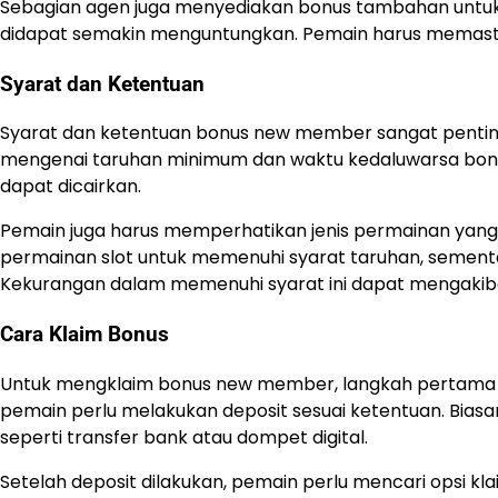
Sebagian agen juga menyediakan bonus tambahan untuk d
didapat semakin menguntungkan. Pemain harus memasti
Syarat dan Ketentuan
Syarat dan ketentuan bonus new member sangat penting
mengenai taruhan minimum dan waktu kedaluwarsa bonus
dapat dicairkan.
Pemain juga harus memperhatikan jenis permainan yan
permainan slot untuk memenuhi syarat taruhan, sementa
Kekurangan dalam memenuhi syarat ini dapat mengakiba
Cara Klaim Bonus
Untuk mengklaim bonus new member, langkah pertama ada
pemain perlu melakukan deposit sesuai ketentuan. Bia
seperti transfer bank atau dompet digital.
Setelah deposit dilakukan, pemain perlu mencari opsi k