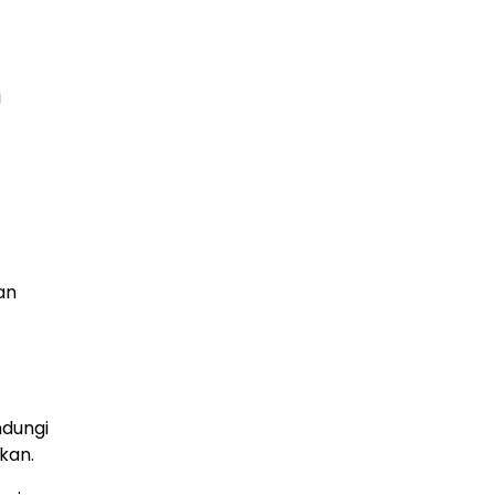
i
an
ndungi
kan.