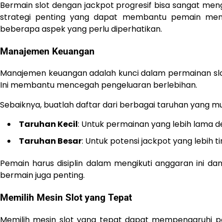
Bermain slot dengan jackpot progresif bisa sangat me
strategi penting yang dapat membantu pemain meni
beberapa aspek yang perlu diperhatikan.
Manajemen Keuangan
Manajemen keuangan adalah kunci dalam permainan slo
Ini membantu mencegah pengeluaran berlebihan.
Sebaiknya, buatlah daftar dari berbagai taruhan yang mu
Taruhan Kecil
: Untuk permainan yang lebih lama d
Taruhan Besar
: Untuk potensi jackpot yang lebih ti
Pemain harus disiplin dalam mengikuti anggaran ini da
bermain juga penting.
Memilih Mesin Slot yang Tepat
Memilih mesin slot yang tepat dapat mempengaruhi pe