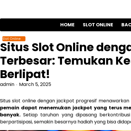
Skip
to
content
HOME
SLOT ONLINE
BAC
Slot Online
Situs Slot Online deng
Terbesar: Temukan K
Berlipat!
admin
March 5, 2025
Situs slot online dengan jackpot progresif menawar
pemain dapat menemukan jackpot yang terus me
banyak.
Setiap taruhan yang dipasang berkontribus
berpartisipasi, semakin besarnya hadiah yang bisa didap