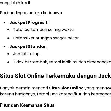
yang lebih kecil.
Perbandingan antara keduanya:
Jackpot Progresif
:
Total bertambah seiring waktu.
Potensi keuntungan sangat besar.
Jackpot Standar
:
Jumlah tetap.
Tidak bertambah, tetapi lebih mudah dimenangka
Situs Slot Online Terkemuka dengan Jack
Banyak pemain mencari
Situs Slot Online
yang menawark
karena hadiahnya, tetapi juga karena fitur dan keamana
Fitur dan Keamanan Situs