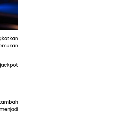
ngkatkan
nemukan
 jackpot
ertambah
 menjadi