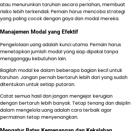
atau menurunkan taruhan secara perlahan, membuat
risiko lebih terkendali. Pemain harus mencoba strategi
yang paling cocok dengan gaya dan modal mereka.
Manajemen Modal yang Efektif
Pengelolaan uang adalah kunci utama. Pemain harus
menetapkan jumlah modal yang siap dipakai tanpa
mengganggu kebutuhan lain.
Bagilah modal ke dalam beberapa bagian kecil untuk
taruhan. Jangan pernah bertaruh lebih dari yang sudah
ditentukan untuk setiap putaran.
Catat semua hasil dan jangan mengejar kerugian
dengan bertaruh lebih banyak. Tetap tenang dan disiplin
dalam mengelola uang adalah cara terbaik agar
permainan tetap menyenangkan.
Mengatur Batas Kemenangan dan Kekalahan