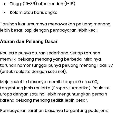
Tinggi (19-36) atau rendah (1-18)
Kolom atau baris angka
Taruhan luar umumnya menawarkan peluang menang
lebih besar, tapi dengan pembayaran lebih kecil.
Aturan dan Peluang Dasar
Roulette punya aturan sederhana. Setiap taruhan
memiliki peluang menang yang berbeda. Misalnya,
taruhan nomor tunggal punya peluang menang 1 dari 37
(untuk roulette dengan satu nol).
Meja roulette biasanya memiliki angka 0 atau 00,
tergantung jenis roulette (Eropa vs Amerika). Roulette
Eropa dengan satu nol lebih menguntungkan pemain
karena peluang menang sedikit lebih besar.
Pembayaran taruhan biasanya tergantung pada jenis