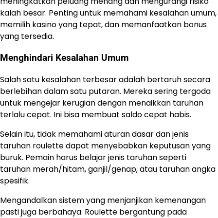
meningkatkan peluang menang dan mengurangi risiko
kalah besar. Penting untuk memahami kesalahan umum,
memilih kasino yang tepat, dan memanfaatkan bonus
yang tersedia.
Menghindari Kesalahan Umum
Salah satu kesalahan terbesar adalah bertaruh secara
berlebihan dalam satu putaran. Mereka sering tergoda
untuk mengejar kerugian dengan menaikkan taruhan
terlalu cepat. Ini bisa membuat saldo cepat habis.
Selain itu, tidak memahami aturan dasar dan jenis
taruhan roulette dapat menyebabkan keputusan yang
buruk. Pemain harus belajar jenis taruhan seperti
taruhan merah/hitam, ganjil/genap, atau taruhan angka
spesifik.
Mengandalkan sistem yang menjanjikan kemenangan
pasti juga berbahaya. Roulette bergantung pada