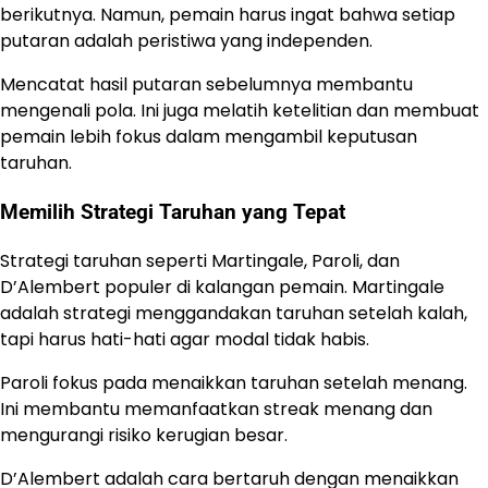
berikutnya. Namun, pemain harus ingat bahwa setiap
putaran adalah peristiwa yang independen.
Mencatat hasil putaran sebelumnya membantu
mengenali pola. Ini juga melatih ketelitian dan membuat
pemain lebih fokus dalam mengambil keputusan
taruhan.
Memilih Strategi Taruhan yang Tepat
Strategi taruhan seperti Martingale, Paroli, dan
D’Alembert populer di kalangan pemain. Martingale
adalah strategi menggandakan taruhan setelah kalah,
tapi harus hati-hati agar modal tidak habis.
Paroli fokus pada menaikkan taruhan setelah menang.
Ini membantu memanfaatkan streak menang dan
mengurangi risiko kerugian besar.
D’Alembert adalah cara bertaruh dengan menaikkan