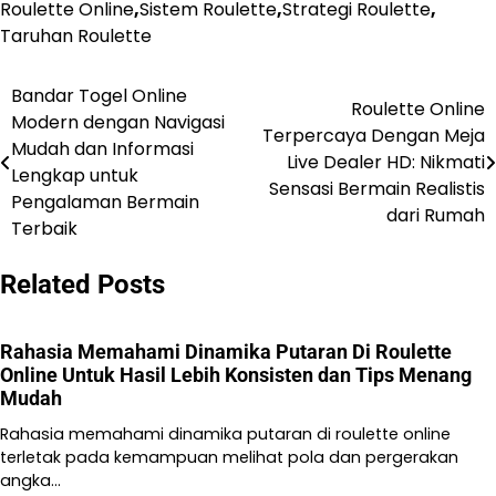
Roulette Online
,
Sistem Roulette
,
Strategi Roulette
,
Taruhan Roulette
Bandar Togel Online
Post
Roulette Online
Modern dengan Navigasi
Terpercaya Dengan Meja
navigation
Mudah dan Informasi
Live Dealer HD: Nikmati
Lengkap untuk
Sensasi Bermain Realistis
Pengalaman Bermain
dari Rumah
Terbaik
Related Posts
Rahasia Memahami Dinamika Putaran Di Roulette
Online Untuk Hasil Lebih Konsisten dan Tips Menang
Mudah
Rahasia memahami dinamika putaran di roulette online
terletak pada kemampuan melihat pola dan pergerakan
angka…