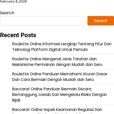
February 8, 2026
Search
Search
Recent Posts
Roulette Online Informasi Lengkap Tentang Fitur Dan
Teknologi Platform Digital Untuk Pemula
Roulette Online Mengenal Jenis Taruhan dan
Mekanisme Permainan dengan Mudah dan Seru
Roulette Online Panduan Memahami Aturan Dasar
Dan Cara Bermain Dengan Mudah dan Seru
Baccarat Online Panduan Bermain Secara
Bertanggung Jawab Dan Mengelola Risiko Dengan
Bijak
Baccarat Online Aspek Keamanan Regulasi Dan