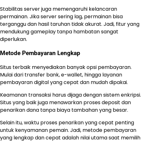
Stabilitas server juga memengaruhi kelancaran
permainan. Jika server sering lag, permainan bisa
terganggu dan hasil taruhan tidak akurat. Jadi, fitur yang
mendukung gameplay tanpa hambatan sangat
diperlukan.
Metode Pembayaran Lengkap
Situs terbaik menyediakan banyak opsi pembayaran.
Mulai dari transfer bank, e-wallet, hingga layanan
pembayaran digital yang cepat dan mudah dipakai.
Keamanan transaksi harus dijaga dengan sistem enkripsi.
Situs yang baik juga menawarkan proses deposit dan
penarikan dana tanpa biaya tambahan yang besar.
Selain itu, waktu proses penarikan yang cepat penting
untuk kenyamanan pemain. Jadi, metode pembayaran
yang lengkap dan cepat adalah nilai utama saat memilih