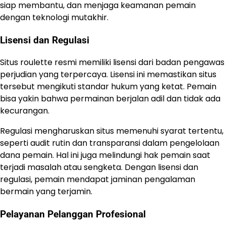
siap membantu, dan menjaga keamanan pemain
dengan teknologi mutakhir.
Lisensi dan Regulasi
Situs roulette resmi memiliki lisensi dari badan pengawas
perjudian yang terpercaya. Lisensi ini memastikan situs
tersebut mengikuti standar hukum yang ketat. Pemain
bisa yakin bahwa permainan berjalan adil dan tidak ada
kecurangan.
Regulasi mengharuskan situs memenuhi syarat tertentu,
seperti audit rutin dan transparansi dalam pengelolaan
dana pemain. Hal ini juga melindungi hak pemain saat
terjadi masalah atau sengketa. Dengan lisensi dan
regulasi, pemain mendapat jaminan pengalaman
bermain yang terjamin.
Pelayanan Pelanggan Profesional