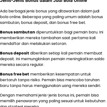
Jenis-Jenis Bonus dalam Judi Bola Online
Ada berbagai jenis bonus yang ditawarkan dalam judi
bola online. Beberapa yang paling umum adalah bonus
sambutan, bonus deposit, dan bonus free bet.
Bonus sambutan
diperuntukkan bagi pemain baru. Ini
memberikan mereka tambahan saat pertama kali
mendaftar dan melakukan setoran.
Bonus deposit
diberikan setiap kali pemain membuat
deposit. Ini memungkinkan pemain meningkatkan saldo
mereka secara regular.
Bonus free bet
memberikan kesempatan untuk
bertaruh tanpa risiko. Pemain bisa mencoba taruhan
baru tanpa harus menggunakan uang mereka sendiri.
Dengan memahami jenis-jenis bonus ini, pemain bisa
memilih penawaran yang paling sesuai untuk kebutuhan
dan strategi mereka.