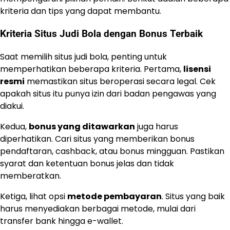
kriteria dan tips yang dapat membantu.
Kriteria Situs Judi Bola dengan Bonus Terbaik
Saat memilih situs judi bola, penting untuk
memperhatikan beberapa kriteria. Pertama,
lisensi
resmi
memastikan situs beroperasi secara legal. Cek
apakah situs itu punya izin dari badan pengawas yang
diakui.
Kedua,
bonus yang ditawarkan
juga harus
diperhatikan. Cari situs yang memberikan bonus
pendaftaran, cashback, atau bonus mingguan. Pastikan
syarat dan ketentuan bonus jelas dan tidak
memberatkan.
Ketiga, lihat opsi
metode pembayaran
. Situs yang baik
harus menyediakan berbagai metode, mulai dari
transfer bank hingga e-wallet.