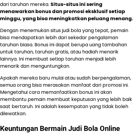
dari taruhan mereka.
Situs-situs ini sering
menawarkan bonus dan promosi eksklusif setiap
minggu, yang bisa meningkatkan peluang menang.
Dengan menemukan situs judi bola yang tepat, pemain
bisa mendapatkan lebih dari sekedar pengalaman
taruhan biasa. Bonus ini dapat berupa uang tambahan
untuk taruhan, taruhan gratis, atau hadiah menarik
lainnya. Ini membuat setiap taruhan menjadi lebih
menarik dan menguntungkan.
Apakah mereka baru mulai atau sudah berpengalaman,
semua orang bisa merasakan manfaat dari promosi ini.
Mengetahui cara memanfaatkan bonus ini akan
membantu pemain membuat keputusan yang lebih baik
saat bertaruh. Ini adalah kesempatan yang tidak boleh
dilewatkan.
Keuntungan Bermain Judi Bola Online