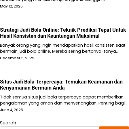
May 12, 2025
Strategi Judi Bola Online: Teknik Prediksi Tepat Untuk
Hasil Konsisten dan Keuntungan Maksimal
Banyak orang yang ingin mendapatkan hasil konsisten saat
bermain judi bola online. Mereka sering bertanya-tanya…
December 5, 2025
Situs Judi Bola Terpercaya: Temukan Keamanan dan
Kenyamanan Bermain Anda
Tidak semua situs judi bola terpercaya dapat memberikan
pengalaman yang aman dan menyenangkan. Penting bagi…
June 4, 2025
Search