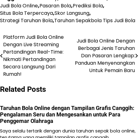
Judi Bola Online
,
Pasaran Bola
,
Prediksi Bola
,
Situs Bola Terpercaya
,
Skor Langsung
,
Strategi Taruhan Bola
,
Taruhan Sepakbola Tips Judi Bola
Platform Judi Bola Online
Post
Judi Bola Online Dengan
Dengan Live Streaming
Berbagai Jenis Taruhan
navigation
Pertandingan Real-Time:
Dan Pasaran Lengkap:
Nikmati Pertandingan
Panduan Menyenangkan
Secara Langsung Dari
Untuk Pemain Baru
Rumah!
Related Posts
Taruhan Bola Online dengan Tampilan Grafis Canggih:
Pengalaman Seru dan Mengesankan untuk Para
Penggemar Olahraga
Saya selalu tertarik dengan dunia taruhan sepak bola online,
terutama yang memiliki tampilan grafis canggih.…