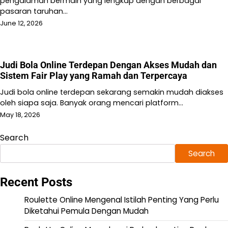
pengalaman bermain yang lengkap dengan berbagai
pasaran taruhan…
June 12, 2026
Judi Bola Online Terdepan Dengan Akses Mudah dan
Sistem Fair Play yang Ramah dan Terpercaya
Judi bola online terdepan sekarang semakin mudah diakses
oleh siapa saja. Banyak orang mencari platform…
May 18, 2026
Search
Search
Recent Posts
Roulette Online Mengenal Istilah Penting Yang Perlu
Diketahui Pemula Dengan Mudah