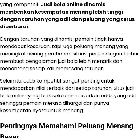
yang kompetitif.
Judi bola online dinamis
memberikan kesempatan menang lebih tinggi
dengan taruhan yang adil dan peluang yang terus
diperbarui.
Dengan taruhan yang dinamis, pemain tidak hanya
mendapat keseruan, tapi juga peluang menang yang
meningkat seiring perubahan situasi pertandingan. Hal ini
membuat pengalaman judi bola lebih menarik dan
menantang setiap kali memasang taruhan.
Selain itu, odds kompetitif sangat penting untuk
mendapatkan nilai terbaik dari setiap taruhan. Situs judi
bola online yang baik selalu menawarkan odds yang adil
sehingga pemain merasa dihargai dan punya
kesempatan nyata untuk menang.
Pentingnya Memahami Peluang Menang
Besar