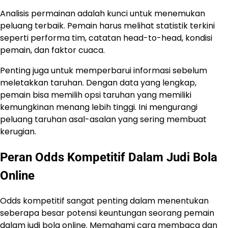
Analisis permainan adalah kunci untuk menemukan
peluang terbaik. Pemain harus melihat statistik terkini
seperti performa tim, catatan head-to-head, kondisi
pemain, dan faktor cuaca.
Penting juga untuk memperbarui informasi sebelum
meletakkan taruhan. Dengan data yang lengkap,
pemain bisa memilih opsi taruhan yang memiliki
kemungkinan menang lebih tinggi. Ini mengurangi
peluang taruhan asal-asalan yang sering membuat
kerugian.
Peran Odds Kompetitif Dalam Judi Bola
Online
Odds kompetitif sangat penting dalam menentukan
seberapa besar potensi keuntungan seorang pemain
dalam judi bola online. Memahami cara membaca dan