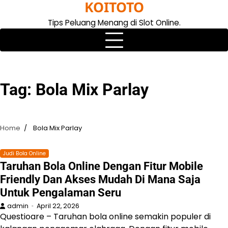
KOITOTO
Skip
to
Tips Peluang Menang di Slot Online.
content
Tag:
Bola Mix Parlay
Home
Bola Mix Parlay
Judi Bola Online
Taruhan Bola Online Dengan Fitur Mobile
Friendly Dan Akses Mudah Di Mana Saja
Untuk Pengalaman Seru
admin
April 22, 2026
Questioare – Taruhan bola online semakin populer di