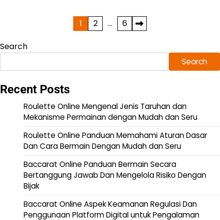
Posts
1
2
…
6
pagination
Search
Search
Recent Posts
Roulette Online Mengenal Jenis Taruhan dan
Mekanisme Permainan dengan Mudah dan Seru
Roulette Online Panduan Memahami Aturan Dasar
Dan Cara Bermain Dengan Mudah dan Seru
Baccarat Online Panduan Bermain Secara
Bertanggung Jawab Dan Mengelola Risiko Dengan
Bijak
Baccarat Online Aspek Keamanan Regulasi Dan
Penggunaan Platform Digital untuk Pengalaman