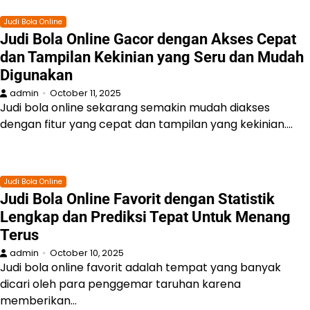
Judi Bola Online
Judi Bola Online Gacor dengan Akses Cepat
dan Tampilan Kekinian yang Seru dan Mudah
Digunakan
admin
October 11, 2025
Judi bola online sekarang semakin mudah diakses
dengan fitur yang cepat dan tampilan yang kekinian.…
Judi Bola Online
Judi Bola Online Favorit dengan Statistik
Lengkap dan Prediksi Tepat Untuk Menang
Terus
admin
October 10, 2025
Judi bola online favorit adalah tempat yang banyak
dicari oleh para penggemar taruhan karena
memberikan…