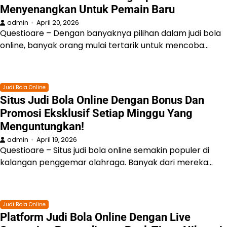
Menyenangkan Untuk Pemain Baru
admin
April 20, 2026
Questioare – Dengan banyaknya pilihan dalam judi bola
online, banyak orang mulai tertarik untuk mencoba…
Judi Bola Online
Situs Judi Bola Online Dengan Bonus Dan
Promosi Eksklusif Setiap Minggu Yang
Menguntungkan!
admin
April 19, 2026
Questioare – Situs judi bola online semakin populer di
kalangan penggemar olahraga. Banyak dari mereka…
Judi Bola Online
Platform Judi Bola Online Dengan Live