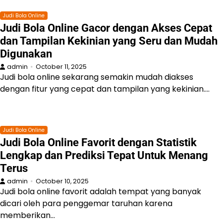
Judi Bola Online
Judi Bola Online Gacor dengan Akses Cepat
dan Tampilan Kekinian yang Seru dan Mudah
Digunakan
admin
October 11, 2025
Judi bola online sekarang semakin mudah diakses
dengan fitur yang cepat dan tampilan yang kekinian.…
Judi Bola Online
Judi Bola Online Favorit dengan Statistik
Lengkap dan Prediksi Tepat Untuk Menang
Terus
admin
October 10, 2025
Judi bola online favorit adalah tempat yang banyak
dicari oleh para penggemar taruhan karena
memberikan…