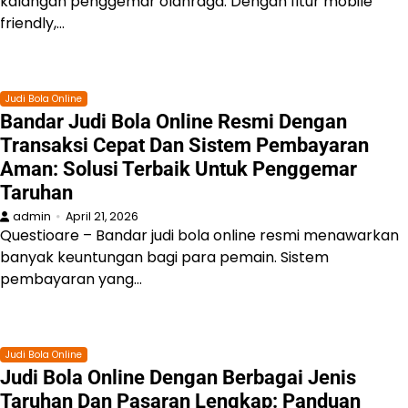
kalangan penggemar olahraga. Dengan fitur mobile
friendly,…
Judi Bola Online
Bandar Judi Bola Online Resmi Dengan
Transaksi Cepat Dan Sistem Pembayaran
Aman: Solusi Terbaik Untuk Penggemar
Taruhan
admin
April 21, 2026
Questioare – Bandar judi bola online resmi menawarkan
banyak keuntungan bagi para pemain. Sistem
pembayaran yang…
Judi Bola Online
Judi Bola Online Dengan Berbagai Jenis
Taruhan Dan Pasaran Lengkap: Panduan