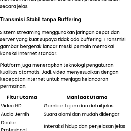
secara jelas.
Transmisi Stabil tanpa Buffering
Sistem streaming menggunakan jaringan cepat dan
server yang kuat supaya tidak ada buffering. Transmisi
gambar bergerak lancar meski pemain memakai
koneksi internet standar.
Platform juga menerapkan teknologi pengaturan
kualitas otomatis. Jadi, video menyesuaikan dengan
kecepatan internet untuk menjaga kelancaran
permainan.
Fitur Utama
Manfaat Utama
Video HD
Gambar tajam dan detail jelas
Audio Jernih
Suara alami dan mudah didengar
Dealer
Interaksi hidup dan penjelasan jelas
Profesional