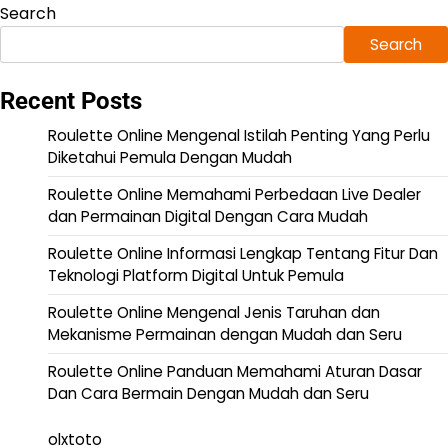
Search
Search
Recent Posts
Roulette Online Mengenal Istilah Penting Yang Perlu
Diketahui Pemula Dengan Mudah
Roulette Online Memahami Perbedaan Live Dealer
dan Permainan Digital Dengan Cara Mudah
Roulette Online Informasi Lengkap Tentang Fitur Dan
Teknologi Platform Digital Untuk Pemula
Roulette Online Mengenal Jenis Taruhan dan
Mekanisme Permainan dengan Mudah dan Seru
Roulette Online Panduan Memahami Aturan Dasar
Dan Cara Bermain Dengan Mudah dan Seru
olxtoto