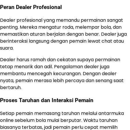
Peran Dealer Profesional
Dealer profesional yang memandu permainan sangat
penting. Mereka mengatur roda, melempar bola, dan
memastikan aturan berjalan dengan benar. Dealer juga
berinteraksi langsung dengan pemain lewat chat atau
suara.
Dealer harus ramah dan cekatan supaya permainan
tetap menarik dan adil. Pengalaman dealer juga
membantu mencegah kecurangan. Dengan dealer
nyata, pemain merasa lebih percaya dan senang saat
bertaruh.
Proses Taruhan dan Interaksi Pemain
Setiap pemain memasang taruhan melalui antarmuka
online sebelum bola mulai berputar. Waktu taruhan
biasanya terbatas, jadi pemain perlu cepat memilih