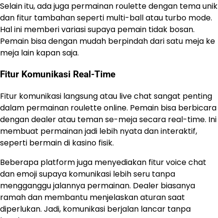
Selain itu, ada juga permainan roulette dengan tema unik
dan fitur tambahan seperti multi-ball atau turbo mode.
Hal ini memberi variasi supaya pemain tidak bosan.
Pemain bisa dengan mudah berpindah dari satu meja ke
meja lain kapan saja.
Fitur Komunikasi Real-Time
Fitur komunikasi langsung atau live chat sangat penting
dalam permainan roulette online. Pemain bisa berbicara
dengan dealer atau teman se-meja secara real-time. Ini
membuat permainan jadi lebih nyata dan interaktif,
seperti bermain di kasino fisik.
Beberapa platform juga menyediakan fitur voice chat
dan emoji supaya komunikasi lebih seru tanpa
mengganggu jalannya permainan. Dealer biasanya
ramah dan membantu menjelaskan aturan saat
diperlukan. Jadi, komunikasi berjalan lancar tanpa