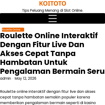
KOITOTO
Skip
to
Tips Peluang Menang di Slot Online.
content
Roulette Online
Roulette Online Interaktif
Dengan Fitur Live Dan
Akses Cepat Tanpa
Hambatan Untuk
Pengalaman Bermain Seru
admin
May 12, 2026
Roulette online interaktif dengan fitur live dan akses
cepat tanpa hambatan semakin populer karena
memberikan pengalaman bermain seperti di kasino