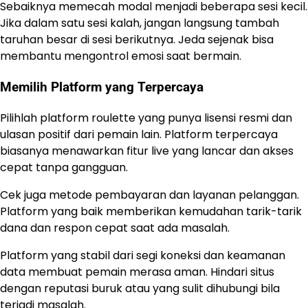
Sebaiknya memecah modal menjadi beberapa sesi kecil.
Jika dalam satu sesi kalah, jangan langsung tambah
taruhan besar di sesi berikutnya. Jeda sejenak bisa
membantu mengontrol emosi saat bermain.
Memilih Platform yang Terpercaya
Pilihlah platform roulette yang punya lisensi resmi dan
ulasan positif dari pemain lain. Platform terpercaya
biasanya menawarkan fitur live yang lancar dan akses
cepat tanpa gangguan.
Cek juga metode pembayaran dan layanan pelanggan.
Platform yang baik memberikan kemudahan tarik-tarik
dana dan respon cepat saat ada masalah.
Platform yang stabil dari segi koneksi dan keamanan
data membuat pemain merasa aman. Hindari situs
dengan reputasi buruk atau yang sulit dihubungi bila
terjadi masalah.