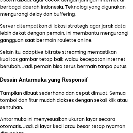
berbagai daerah Indonesia. Teknologi yang digunakan
mengurangi delay dan buffering.
Server ditempatkan di lokasi strategis agar jarak data
lebih dekat dengan pemain. Ini membantu mengurangi
gangguan saat bermain roulette online.
Selain itu, adaptive bitrate streaming memastikan
kualitas gambar tetap baik walau kecepatan internet
berubah. Jadi, pemain bisa terus bermain tanpa putus.
Desain Antarmuka yang Responsif
Tampilan dibuat sederhana dan cepat dimuat. Semua
tombol dan fitur mudah diakses dengan sekali klik atau
sentuhan.
Antarmuka ini menyesuaikan ukuran layar secara
otomatis. Jadi, di layar kecil atau besar tetap nyaman