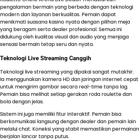
pengalaman bermain yang berbeda dengan teknologi
modern dan layanan berkualitas. Pemain dapat
menikmati suasana kasino nyata dengan pilihan meja
yang beragam serta dealer profesional. Semua ini
didukung oleh kualitas visual dan audio yang menjaga
sensasi bermain tetap seru dan nyata.
Teknologi Live Streaming Canggih
Teknologi live streaming yang dipakai sangat mutakhir.
Ia menggunakan kamera HD dan jaringan internet cepat
untuk mengirim gambar secara real-time tanpa lag.
Pemain bisa melihat setiap gerakan roda roulette dan
bola dengan jelas.
Sistem ini juga memiliki fitur interaktif. Pemain bisa
berkomunikasi langsung dengan dealer dan pemain lain
melalui chat. Koneksi yang stabil memastikan permainan
berjalan lancar tanpa putus.