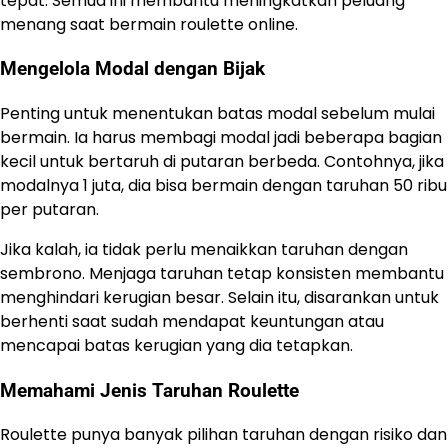
tepat. Semua ini membantu meningkatkan peluang
menang saat bermain roulette online.
Mengelola Modal dengan Bijak
Penting untuk menentukan batas modal sebelum mulai
bermain. Ia harus membagi modal jadi beberapa bagian
kecil untuk bertaruh di putaran berbeda. Contohnya, jika
modalnya 1 juta, dia bisa bermain dengan taruhan 50 ribu
per putaran.
Jika kalah, ia tidak perlu menaikkan taruhan dengan
sembrono. Menjaga taruhan tetap konsisten membantu
menghindari kerugian besar. Selain itu, disarankan untuk
berhenti saat sudah mendapat keuntungan atau
mencapai batas kerugian yang dia tetapkan.
Memahami Jenis Taruhan Roulette
Roulette punya banyak pilihan taruhan dengan risiko dan