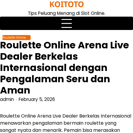
KOITOTO
Skip
to
Tips Peluang Menang di Slot Online.
content
Roulette Online
Roulette Online Arena Live
Dealer Berkelas
Internasional dengan
Pengalaman Seru dan
Aman
admin
February 5, 2026
Roulette Online Arena Live Dealer Berkelas Internasional
menawarkan pengalaman bermain roulette yang
sangat nyata dan menarik. Pemain bisa merasakan