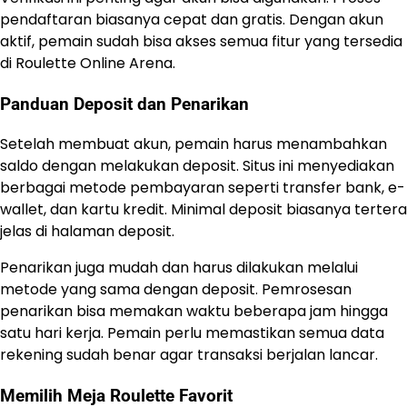
pendaftaran biasanya cepat dan gratis. Dengan akun
aktif, pemain sudah bisa akses semua fitur yang tersedia
di Roulette Online Arena.
Panduan Deposit dan Penarikan
Setelah membuat akun, pemain harus menambahkan
saldo dengan melakukan deposit. Situs ini menyediakan
berbagai metode pembayaran seperti transfer bank, e-
wallet, dan kartu kredit. Minimal deposit biasanya tertera
jelas di halaman deposit.
Penarikan juga mudah dan harus dilakukan melalui
metode yang sama dengan deposit. Pemrosesan
penarikan bisa memakan waktu beberapa jam hingga
satu hari kerja. Pemain perlu memastikan semua data
rekening sudah benar agar transaksi berjalan lancar.
Memilih Meja Roulette Favorit