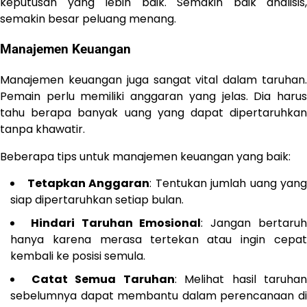
keputusan yang lebih baik. Semakin baik analisis,
semakin besar peluang menang.
Manajemen Keuangan
Manajemen keuangan juga sangat vital dalam taruhan.
Pemain perlu memiliki anggaran yang jelas. Dia harus
tahu berapa banyak uang yang dapat dipertaruhkan
tanpa khawatir.
Beberapa tips untuk manajemen keuangan yang baik:
Tetapkan Anggaran
: Tentukan jumlah uang yang
siap dipertaruhkan setiap bulan.
Hindari Taruhan Emosional
: Jangan bertaru
hanya karena merasa tertekan atau ingin cepat
kembali ke posisi semula.
Catat Semua Taruhan
: Melihat hasil taruhan
sebelumnya dapat membantu dalam perencanaan di