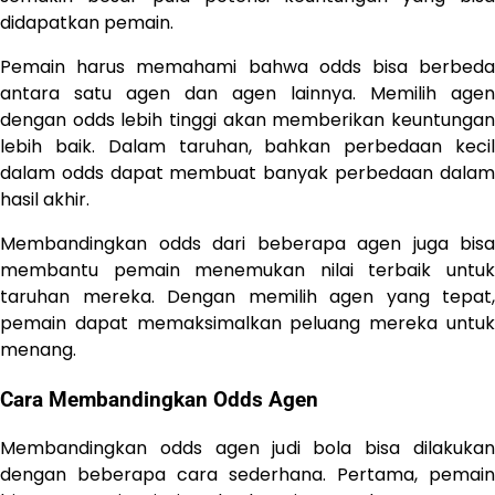
didapatkan pemain.
Pemain harus memahami bahwa odds bisa berbeda
antara satu agen dan agen lainnya. Memilih agen
dengan odds lebih tinggi akan memberikan keuntungan
lebih baik. Dalam taruhan, bahkan perbedaan kecil
dalam odds dapat membuat banyak perbedaan dalam
hasil akhir.
Membandingkan odds dari beberapa agen juga bisa
membantu pemain menemukan nilai terbaik untuk
taruhan mereka. Dengan memilih agen yang tepat,
pemain dapat memaksimalkan peluang mereka untuk
menang.
Cara Membandingkan Odds Agen
Membandingkan odds agen judi bola bisa dilakukan
dengan beberapa cara sederhana. Pertama, pemain