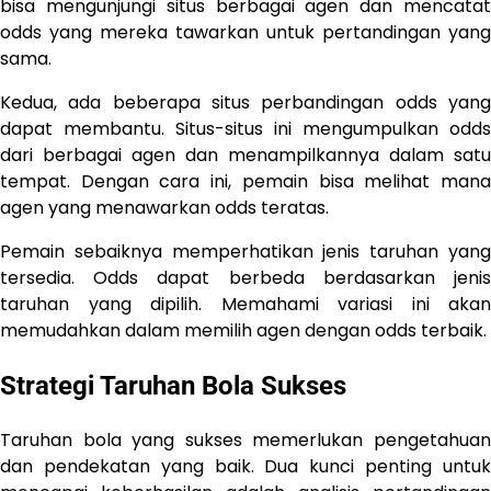
bisa mengunjungi situs berbagai agen dan mencatat
odds yang mereka tawarkan untuk pertandingan yang
sama.
Kedua, ada beberapa situs perbandingan odds yang
dapat membantu. Situs-situs ini mengumpulkan odds
dari berbagai agen dan menampilkannya dalam satu
tempat. Dengan cara ini, pemain bisa melihat mana
agen yang menawarkan odds teratas.
Pemain sebaiknya memperhatikan jenis taruhan yang
tersedia. Odds dapat berbeda berdasarkan jenis
taruhan yang dipilih. Memahami variasi ini akan
memudahkan dalam memilih agen dengan odds terbaik.
Strategi Taruhan Bola Sukses
Taruhan bola yang sukses memerlukan pengetahuan
dan pendekatan yang baik. Dua kunci penting untuk