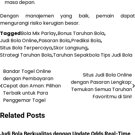
masa depan.
Dengan manajemen yang baik, pemain dapat
mengurangi risiko kerugian besar.
Tagged
Bola Mix Parlay
,
Bonus Taruhan Bola
,
Judi Bola Online
,
Pasaran Bola
,
Prediksi Bola
,
Situs Bola Terpercaya
,
Skor Langsung
,
Strategi Taruhan Bola
,
Taruhan Sepakbola Tips Judi Bola
Bandar Togel Online
Post
Situs Judi Bola Online
dengan Pembayaran
dengan Pasaran Lengkap:
navigation
Cepat dan Aman: Pilihan
Temukan Semua Taruhan
Terbaik untuk Para
Favoritmu di Sini!
Penggemar Togel
Related Posts
Judi Bola Berkualitas dengan Update Odds Real-Time