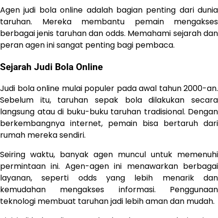
Agen judi bola online adalah bagian penting dari dunia
taruhan. Mereka membantu pemain mengakses
berbagai jenis taruhan dan odds. Memahami sejarah dan
peran agen ini sangat penting bagi pembaca.
Sejarah Judi Bola Online
Judi bola online mulai populer pada awal tahun 2000-an.
Sebelum itu, taruhan sepak bola dilakukan secara
langsung atau di buku-buku taruhan tradisional. Dengan
berkembangnya internet, pemain bisa bertaruh dari
rumah mereka sendiri.
Seiring waktu, banyak agen muncul untuk memenuhi
permintaan ini. Agen-agen ini menawarkan berbagai
layanan, seperti odds yang lebih menarik dan
kemudahan mengakses informasi. Penggunaan
teknologi membuat taruhan jadi lebih aman dan mudah.