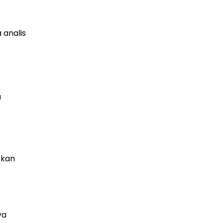
 analis
a
tkan
ya