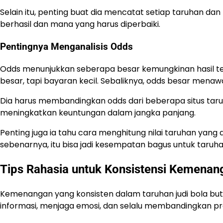
Selain itu, penting buat dia mencatat setiap taruhan da
berhasil dan mana yang harus diperbaiki.
Pentingnya Menganalisis Odds
Odds menunjukkan seberapa besar kemungkinan hasil ter
besar, tapi bayaran kecil. Sebaliknya, odds besar menaw
Dia harus membandingkan odds dari beberapa situs taru
meningkatkan keuntungan dalam jangka panjang.
Penting juga ia tahu cara menghitung nilai taruhan yang ad
sebenarnya, itu bisa jadi kesempatan bagus untuk taruha
Tips Rahasia untuk Konsistensi Kemenan
Kemenangan yang konsisten dalam taruhan judi bola but
informasi, menjaga emosi, dan selalu membandingkan pre