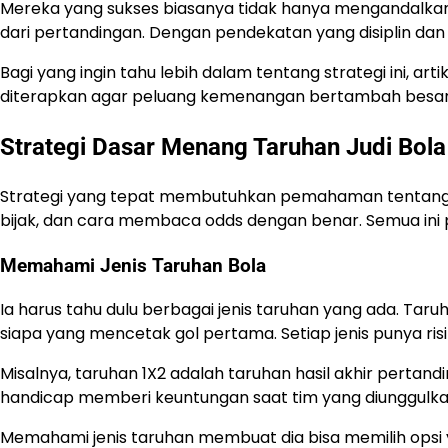
Mereka yang sukses biasanya tidak hanya mengandalkan ins
dari pertandingan. Dengan pendekatan yang disiplin da
Bagi yang ingin tahu lebih dalam tentang strategi ini, art
diterapkan agar peluang kemenangan bertambah besar d
Strategi Dasar Menang Taruhan Judi Bola
Strategi yang tepat membutuhkan pemahaman tentang je
bijak, dan cara membaca odds dengan benar. Semua ini 
Memahami Jenis Taruhan Bola
Ia harus tahu dulu berbagai jenis taruhan yang ada. Taru
siapa yang mencetak gol pertama. Setiap jenis punya ri
Misalnya, taruhan 1X2 adalah taruhan hasil akhir perta
handicap memberi keuntungan saat tim yang diunggulka
Memahami jenis taruhan membuat dia bisa memilih opsi ya