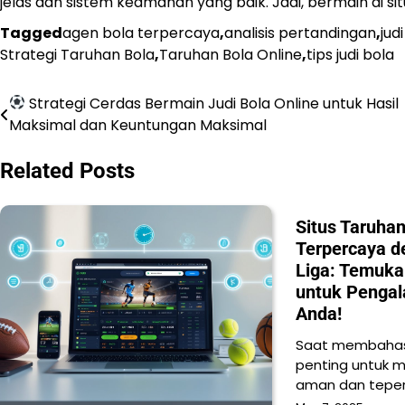
jelas dan sistem keamanan yang baik. Jadi, bermain di si
Tagged
agen bola terpercaya
,
analisis pertandingan
,
jud
Strategi Taruhan Bola
,
Taruhan Bola Online
,
tips judi bola
Strategi Cerdas Bermain Judi Bola Online untuk Hasil
Post
Maksimal dan Keuntungan Maksimal
navigation
Related Posts
Situs Taruhan
Terpercaya d
Liga: Temukan
untuk Pengal
Anda!
Saat membahas 
penting untuk 
aman dan teper