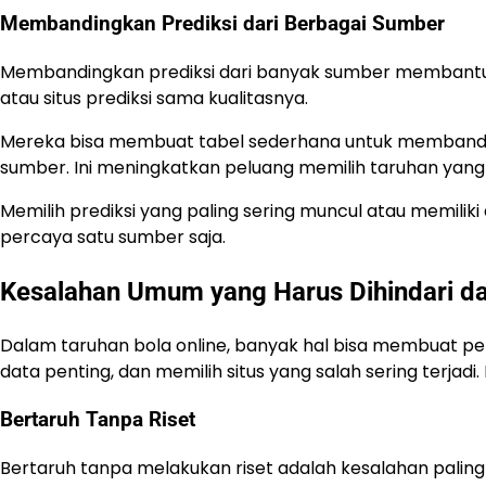
Membandingkan Prediksi dari Berbagai Sumber
Membandingkan prediksi dari banyak sumber membantu p
atau situs prediksi sama kualitasnya.
Mereka bisa membuat tabel sederhana untuk membanding
sumber. Ini meningkatkan peluang memilih taruhan yang
Memilih prediksi yang paling sering muncul atau memilik
percaya satu sumber saja.
Kesalahan Umum yang Harus Dihindari da
Dalam taruhan bola online, banyak hal bisa membuat pem
data penting, dan memilih situs yang salah sering terjadi
Bertaruh Tanpa Riset
Bertaruh tanpa melakukan riset adalah kesalahan palin