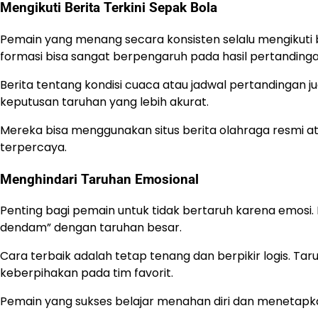
Mengikuti Berita Terkini Sepak Bola
Pemain yang menang secara konsisten selalu mengikuti 
formasi bisa sangat berpengaruh pada hasil pertandinga
Berita tentang kondisi cuaca atau jadwal pertandingan
keputusan taruhan yang lebih akurat.
Mereka bisa menggunakan situs berita olahraga resmi a
terpercaya.
Menghindari Taruhan Emosional
Penting bagi pemain untuk tidak bertaruh karena emosi
dendam” dengan taruhan besar.
Cara terbaik adalah tetap tenang dan berpikir logis. Ta
keberpihakan pada tim favorit.
Pemain yang sukses belajar menahan diri dan menetapka