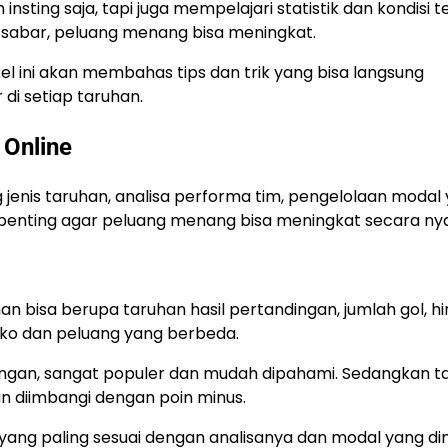
ting saja, tapi juga mempelajari statistik dan kondisi te
n sabar, peluang menang bisa meningkat.
ikel ini akan membahas tips dan trik yang bisa langsung
i setiap taruhan.
 Online
nis taruhan, analisa performa tim, pengelolaan modal
penting agar peluang menang bisa meningkat secara nya
han bisa berupa taruhan hasil pertandingan, jumlah gol, h
siko dan peluang yang berbeda.
ndingan, sangat populer dan mudah dipahami. Sedangkan t
n diimbangi dengan poin minus.
ng paling sesuai dengan analisanya dan modal yang dimili