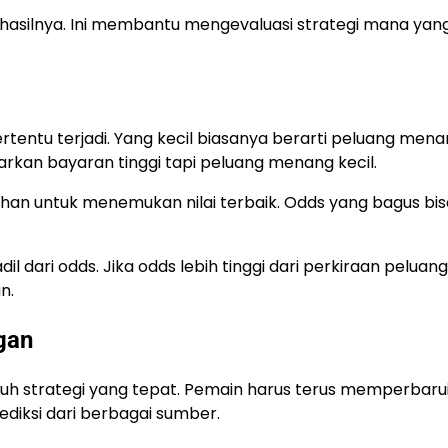
n hasilnya. Ini membantu mengevaluasi strategi mana yan
tentu terjadi. Yang kecil biasanya berarti peluang men
arkan bayaran tinggi tapi peluang menang kecil.
han untuk menemukan nilai terbaik. Odds yang bagus bis
il dari odds. Jika odds lebih tinggi dari perkiraan peluang
n.
gan
uh strategi yang tepat. Pemain harus terus memperbaru
diksi dari berbagai sumber.