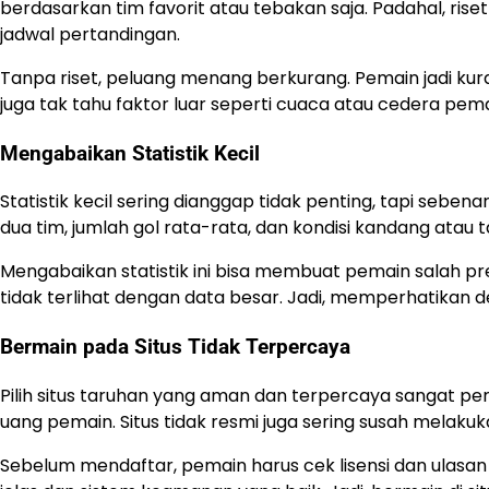
berdasarkan tim favorit atau tebakan saja. Padahal, riset
jadwal pertandingan.
Tanpa riset, peluang menang berkurang. Pemain jadi ku
juga tak tahu faktor luar seperti cuaca atau cedera pema
Mengabaikan Statistik Kecil
Statistik kecil sering dianggap tidak penting, tapi seb
dua tim, jumlah gol rata-rata, dan kondisi kandang atau 
Mengabaikan statistik ini bisa membuat pemain salah pred
tidak terlihat dengan data besar. Jadi, memperhatikan d
Bermain pada Situs Tidak Terpercaya
Pilih situs taruhan yang aman dan terpercaya sangat pent
uang pemain. Situs tidak resmi juga sering susah mela
Sebelum mendaftar, pemain harus cek lisensi dan ulasan