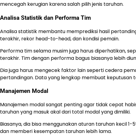
mencegah kerugian karena salah pilih jenis taruhan.
Analisa Statistik dan Performa Tim
Analisa statistik membantu memprediksi hasil pertandin
terakhir, rekor head-to-head, dan kondisi pemain.
Performa tim selama musim juga harus diperhatikan, se
terakhir. Tim dengan performa bagus biasanya lebih diu
Dia juga harus mengecek faktor lain seperti cedera pem
pertandingan. Data yang lengkap membuat keputusan tar
Manajemen Modal
Manajemen modal sangat penting agar tidak cepat habis
taruhan yang masuk akal dari total modal yang dimiliki.
Biasanya, dia bisa menggunakan aturan taruhan kecil 1-
dan memberi kesempatan taruhan lebih lama.