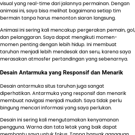
visual yang real-time dari jalannya permainan. Dengan
animasi ini, saya bisa melihat bagaimana setiap tim
bermain tanpa harus menonton siaran langsung.
Animasi ini sering kali mencakup pergerakan pemain, gol,
dan pelanggaran. Saya dapat mengikuti momen-
momen penting dengan lebih hidup. Ini membuat
taruhan menjadi lebih mendesak dan seru, karena saya
merasakan atmosfer pertandingan yang sebenarnya.
Desain Antarmuka yang Responsif dan Menarik
Desain antarmuka situs taruhan juga sangat
diperhatikan. Antarmuka yang responsif dan menarik
membuat navigasi menjadi mudah. Saya tidak perlu
bingung mencari informasi yang saya perlukan.
Desain ini sering kali mengutamakan kenyamanan
pengguna. Warna dan tata letak yang baik dapat
membantu saya untuk fokus. Tanpa banyak gangguan,