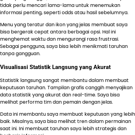
tidak perlu mencari lama-lama untuk menemukan
informasi penting, seperti odds atau hasil sebelumnya.
Menu yang teratur dan ikon yang jelas membuat saya
bisa bergerak cepat antara berbagai opsi. Hal ini
menghemat waktu dan mengurangi rasa frustrasi.
Sebagai pengguna, saya bisa lebih menikmati taruhan
tanpa gangguan.
Visualisasi Statistik Langsung yang Akurat
Statistik langsung sangat membantu dalam membuat
keputusan taruhan. Tampilan grafis canggih menyajikan
data statistik yang akurat dan real-time. Saya bisa
melihat performa tim dan pemain dengan jelas.
Data ini membantu saya membuat keputusan yang lebih
baik. Misalnya, saya bisa melihat tren dalam permainan
saat ini. Ini membuat taruhan saya lebih strategis dan