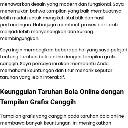
menawarkan desain yang modern dan fungsional. Saya
menemukan bahwa tampilan yang baik membuatnya
lebih mudah untuk mengikuti statistik dan hasil
pertandingan. Hal ini juga membuat proses bertaruh
menjadi lebih menyenangkan dan kurang
membingungkan.
Saya ingin membagikan beberapa hal yang saya pelajari
tentang taruhan bola online dengan tampilan grafis
canggih. Saya percaya ini akan membantu Anda
memahami keuntungan dan fitur menarik seputar
taruhan yang lebih interaktif.
Keunggulan Taruhan Bola Online dengan
Tampilan Grafis Canggih
Tampilan grafis yang canggih pada taruhan bola online
membawa banyak keuntungan. Ini meningkatkan