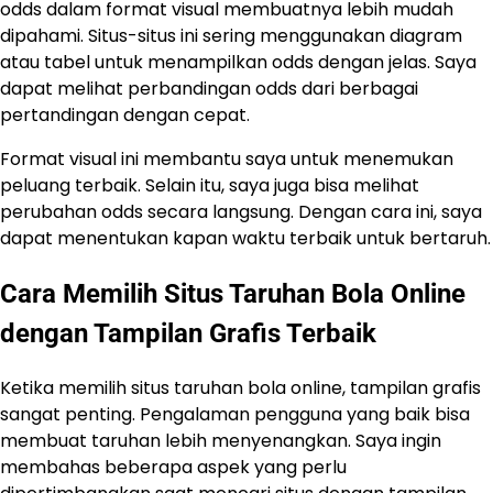
odds dalam format visual membuatnya lebih mudah
dipahami. Situs-situs ini sering menggunakan diagram
atau tabel untuk menampilkan odds dengan jelas. Saya
dapat melihat perbandingan odds dari berbagai
pertandingan dengan cepat.
Format visual ini membantu saya untuk menemukan
peluang terbaik. Selain itu, saya juga bisa melihat
perubahan odds secara langsung. Dengan cara ini, saya
dapat menentukan kapan waktu terbaik untuk bertaruh.
Cara Memilih Situs Taruhan Bola Online
dengan Tampilan Grafis Terbaik
Ketika memilih situs taruhan bola online, tampilan grafis
sangat penting. Pengalaman pengguna yang baik bisa
membuat taruhan lebih menyenangkan. Saya ingin
membahas beberapa aspek yang perlu