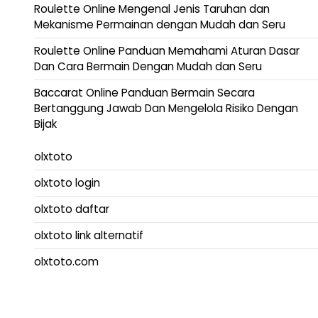
Roulette Online Mengenal Jenis Taruhan dan
Mekanisme Permainan dengan Mudah dan Seru
Roulette Online Panduan Memahami Aturan Dasar
Dan Cara Bermain Dengan Mudah dan Seru
Baccarat Online Panduan Bermain Secara
Bertanggung Jawab Dan Mengelola Risiko Dengan
Bijak
olxtoto
olxtoto login
olxtoto daftar
olxtoto link alternatif
olxtoto.com