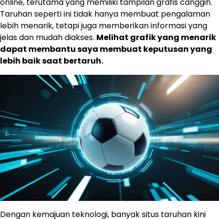
online, terutama yang memiliki tampilan grafis canggih.
Taruhan seperti ini tidak hanya membuat pengalaman
lebih menarik, tetapi juga memberikan informasi yang
jelas dan mudah diakses.
Melihat grafik yang menarik
dapat membantu saya membuat keputusan yang
lebih baik saat bertaruh.
Dengan kemajuan teknologi, banyak situs taruhan kini