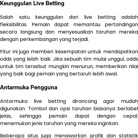
Keunggulan Live Betting
Salah satu keunggulan dari live betting adalah
fleksibilitas. Pemain dapat memantau pertandingan
secara langsung dan menyesuaikan taruhan mereka
dengan perkembangan yang terjadi.
Fitur ini juga memberi kesempatan untuk mendapatkan
odds yang lebih baik. Jika sebuah tim mulai unggul, odds
untuk tim tersebut mungkin menurun, memberikan nilai
yang baik bagi pemain yang bertaruh lebih awal.
Antarmuka Pengguna
Antarmuka live betting dirancang agar mudah
digunakan. Tombol dan opsi taruhan biasanya berlabel
jelas, sehingga pemain dapat dengan cepat
menemukan jenis taruhan yang mereka inginkan.
Beberapa situs juga menawarkan grafik dan statistik