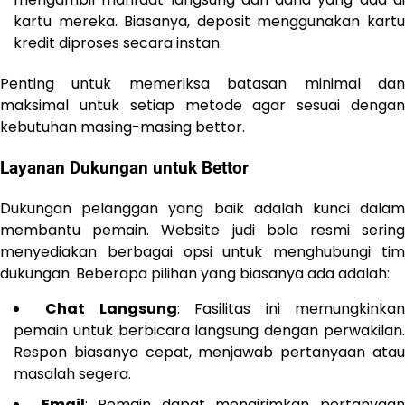
kartu mereka. Biasanya, deposit menggunakan kartu
kredit diproses secara instan.
Penting untuk memeriksa batasan minimal dan
maksimal untuk setiap metode agar sesuai dengan
kebutuhan masing-masing bettor.
Layanan Dukungan untuk Bettor
Dukungan pelanggan yang baik adalah kunci dalam
membantu pemain. Website judi bola resmi sering
menyediakan berbagai opsi untuk menghubungi tim
dukungan. Beberapa pilihan yang biasanya ada adalah:
Chat Langsung
: Fasilitas ini memungkinka
pemain untuk berbicara langsung dengan perwakilan.
Respon biasanya cepat, menjawab pertanyaan atau
masalah segera.
Email
: Pemain dapat mengirimkan pertanyaa