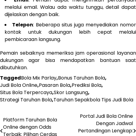
melalui email. Walau ada waktu tunggu, detail dapat
dijelaskan dengan baik.
Telepon
: Beberapa situs juga menyediakan nomor
kontak untuk dukungan lebih cepat melalui
pembicaraan langsung.
Pemain sebaiknya memeriksa jam operasional layanan
dukungan agar bisa mendapatkan bantuan saat
dibutuhkan.
Tagged
Bola Mix Parlay
,
Bonus Taruhan Bola
,
Judi Bola Online
,
Pasaran Bola
,
Prediksi Bola
,
Situs Bola Terpercaya
,
Skor Langsung
,
Strategi Taruhan Bola
,
Taruhan Sepakbola Tips Judi Bola
Portal Judi Bola Online
Post
Platform Taruhan Bola
Dengan Jadwal
Online dengan Odds
navigation
Pertandingan Lengkap:
Terbaik: Pilihan Cerdas