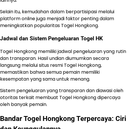
lainnya.
Selain itu, kemudahan dalam berpartisipasi melalui
platform online juga menjadi faktor penting dalam
meningkatkan popularitas Togel Hongkong.
Jadwal dan Sistem Pengeluaran Togel HK
Togel Hongkong memiliki jadwal pengeluaran yang rutin
dan transparan. Hasil undian diumumkan secara
langsung melalui situs resmi Togel Hongkong,
memastikan bahwa semua pemain memiliki
kesempatan yang sama untuk menang.
Sistem pengeluaran yang transparan dan diawasi oleh
otoritas terkait membuat Togel Hongkong dipercaya
oleh banyak pemain.
Bandar Togel Hongkong Terpercaya: Ciri