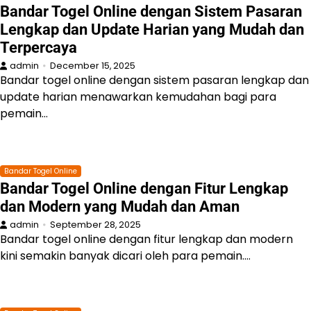
Bandar Togel Online dengan Sistem Pasaran
Lengkap dan Update Harian yang Mudah dan
Terpercaya
admin
December 15, 2025
Bandar togel online dengan sistem pasaran lengkap dan
update harian menawarkan kemudahan bagi para
pemain…
Bandar Togel Online
Bandar Togel Online dengan Fitur Lengkap
dan Modern yang Mudah dan Aman
admin
September 28, 2025
Bandar togel online dengan fitur lengkap dan modern
kini semakin banyak dicari oleh para pemain.…