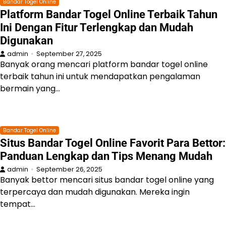
Bandar Togel Online
Platform Bandar Togel Online Terbaik Tahun
Ini Dengan Fitur Terlengkap dan Mudah
Digunakan
admin
September 27, 2025
Banyak orang mencari platform bandar togel online
terbaik tahun ini untuk mendapatkan pengalaman
bermain yang…
Bandar Togel Online
Situs Bandar Togel Online Favorit Para Bettor:
Panduan Lengkap dan Tips Menang Mudah
admin
September 26, 2025
Banyak bettor mencari situs bandar togel online yang
terpercaya dan mudah digunakan. Mereka ingin
tempat…