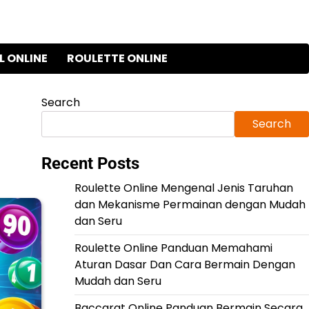
 ONLINE
ROULETTE ONLINE
Search
Search
Recent Posts
Roulette Online Mengenal Jenis Taruhan
dan Mekanisme Permainan dengan Mudah
dan Seru
Roulette Online Panduan Memahami
Aturan Dasar Dan Cara Bermain Dengan
Mudah dan Seru
Baccarat Online Panduan Bermain Secara