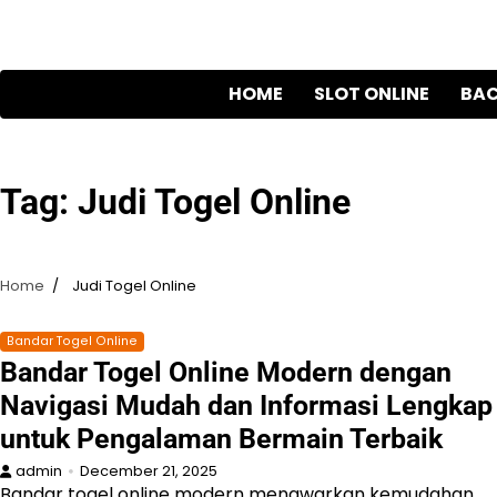
Skip
to
content
HOME
SLOT ONLINE
BAC
Tag:
Judi Togel Online
Home
Judi Togel Online
Bandar Togel Online
Bandar Togel Online Modern dengan
Navigasi Mudah dan Informasi Lengkap
untuk Pengalaman Bermain Terbaik
admin
December 21, 2025
Bandar togel online modern menawarkan kemudahan