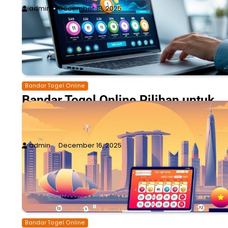
admin
December 18, 2025
Bandar togel online dengan akses pasaran populer
result cepat semakin banyak dicari oleh pemain.…
Bandar Togel Online
Bandar Togel Online Pilihan untuk
Analisa Angka Lebih Terstruktur ya
Mudah dan Akurat
admin
December 16, 2025
Banyak pemain togel mencari bandar togel online 
bisa membantu mereka menganalisa angka denga
Bandar Togel Online