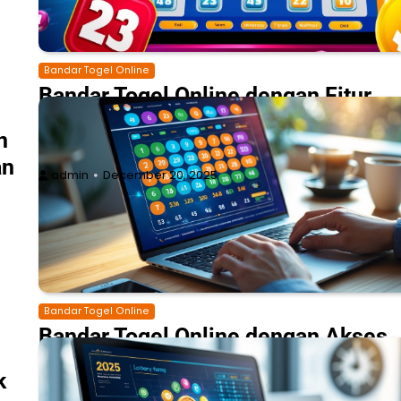
Bandar Togel Online
Bandar Togel Online dengan Fitur
Statistik yang Mendukung Analisa
n
Mendalam untuk Pemain Cerdas
an
admin
December 20, 2025
Banyak pemain togel online kini mencari bandar y
menawarkan fitur statistik lengkap. Fitur ini memb
Bandar Togel Online
Bandar Togel Online dengan Akses
Pasaran Populer dan Result Cepat 
k
Mudah dan Terpercaya