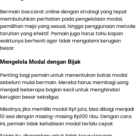
Bermain baccarat online dengan strategi yang tepat
membutuhkan perhatian pada pengelolaan modal,
pemilihan meja yang sesuai, hingga penggunaan metode
taruhan yang efektif. Pemain juga harus tahu kapan
waktunya berhenti agar tidak mengalami kerugian
besar.
Mengelola Modal dengan Bijak
Penting bagi pemain untuk menentukan batas modal
sebelum mulai bermain. Mereka harus membagi uang
menjadi beberapa bagian kecil untuk menghindari
kerugian besar sekaligus.
Misalnya, jika memiliki modal Rp1 juta, bisa dibagi menjadi
10 sesi dengan masing-masing Rp100 ribu. Dengan cara
ini, pemain tidak kehabisan modal terlalu cepat.
Selain itu, disarankan untuk tidak terus-terusan