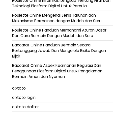
Roulette Online Informasi Lengkap Tentang Fitur Dan
Teknologi Platform Digital Untuk Pemula
Roulette Online Mengenal Jenis Taruhan dan
Mekanisme Permainan dengan Mudah dan Seru
Roulette Online Panduan Memahami Aturan Dasar
Dan Cara Bermain Dengan Mudah dan Seru
Baccarat Online Panduan Bermain Secara
Bertanggung Jawab Dan Mengelola Risiko Dengan
Bijak
Baccarat Online Aspek Keamanan Regulasi Dan
Penggunaan Platform Digital untuk Pengalaman
Bermain Aman dan Nyaman
olxtoto
olxtoto login
olxtoto daftar