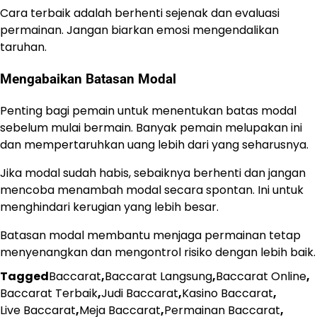
Cara terbaik adalah berhenti sejenak dan evaluasi
permainan. Jangan biarkan emosi mengendalikan
taruhan.
Mengabaikan Batasan Modal
Penting bagi pemain untuk menentukan batas modal
sebelum mulai bermain. Banyak pemain melupakan ini
dan mempertaruhkan uang lebih dari yang seharusnya.
Jika modal sudah habis, sebaiknya berhenti dan jangan
mencoba menambah modal secara spontan. Ini untuk
menghindari kerugian yang lebih besar.
Batasan modal membantu menjaga permainan tetap
menyenangkan dan mengontrol risiko dengan lebih baik.
Tagged
Baccarat
,
Baccarat Langsung
,
Baccarat Online
,
Baccarat Terbaik
,
Judi Baccarat
,
Kasino Baccarat
,
Live Baccarat
,
Meja Baccarat
,
Permainan Baccarat
,