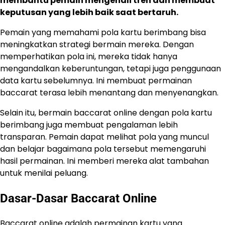
membantu pemain mengenali tren dan membuat
keputusan yang lebih baik saat bertaruh.
Pemain yang memahami pola kartu berimbang bisa
meningkatkan strategi bermain mereka. Dengan
memperhatikan pola ini, mereka tidak hanya
mengandalkan keberuntungan, tetapi juga penggunaan
data kartu sebelumnya. Ini membuat permainan
baccarat terasa lebih menantang dan menyenangkan.
Selain itu, bermain baccarat online dengan pola kartu
berimbang juga membuat pengalaman lebih
transparan. Pemain dapat melihat pola yang muncul
dan belajar bagaimana pola tersebut memengaruhi
hasil permainan. Ini memberi mereka alat tambahan
untuk menilai peluang.
Dasar-Dasar Baccarat Online
Baccarat online adalah permainan kartu yang