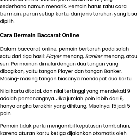
sederhana namun menarik. Pemain harus tahu cara
bermain, peran setiap kartu, dan jenis taruhan yang bisa
dipilih.
Cara Bermain Baccarat Online
Dalam baccarat online, pemain bertaruh pada salah
satu dari tiga hasil:
Player
menang,
Banker
menang, atau
seri. Permainan dimulai dengan dua tangan yang
dibagikan, yaitu tangan Player dan tangan Banker.
Masing-masing tangan biasanya mendapat dua kartu.
Nilai kartu ditotal, dan nilai tertinggi yang mendekati 9
adalah pemenangnya. Jika jumlah poin lebih dari 9,
hanya angka terakhir yang dihitung. Misalnya, 15 jadi 5
poin.
Pemain tidak perlu mengambil keputusan tambahan,
karena aturan kartu ketiga dijalankan otomatis oleh