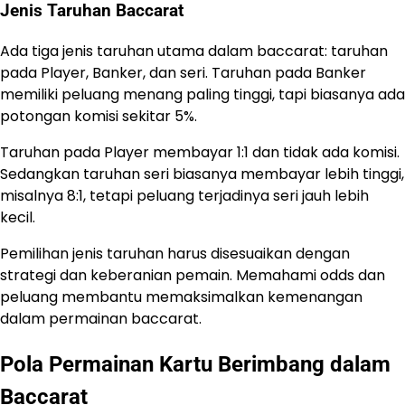
Jenis Taruhan Baccarat
Ada tiga jenis taruhan utama dalam baccarat: taruhan
pada Player, Banker, dan seri. Taruhan pada Banker
memiliki peluang menang paling tinggi, tapi biasanya ada
potongan komisi sekitar 5%.
Taruhan pada Player membayar 1:1 dan tidak ada komisi.
Sedangkan taruhan seri biasanya membayar lebih tinggi,
misalnya 8:1, tetapi peluang terjadinya seri jauh lebih
kecil.
Pemilihan jenis taruhan harus disesuaikan dengan
strategi dan keberanian pemain. Memahami odds dan
peluang membantu memaksimalkan kemenangan
dalam permainan baccarat.
Pola Permainan Kartu Berimbang dalam
Baccarat