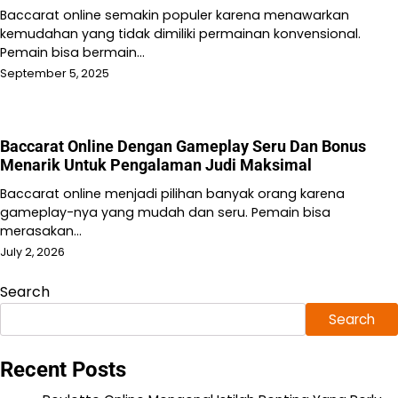
Baccarat online semakin populer karena menawarkan
kemudahan yang tidak dimiliki permainan konvensional.
Pemain bisa bermain…
September 5, 2025
Baccarat Online Dengan Gameplay Seru Dan Bonus
Menarik Untuk Pengalaman Judi Maksimal
Baccarat online menjadi pilihan banyak orang karena
gameplay-nya yang mudah dan seru. Pemain bisa
merasakan…
July 2, 2026
Search
Search
Recent Posts