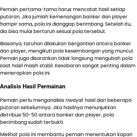
Pemain pertama-tama harus mencatat hasil setiap
putaran. Jika jumlah kemenangan banker dan player
hampir sama, pola ini dianggap berimbang. Setelah itu,
dia bisa mulai bertaruh sesuai pola tersebut.
Biasanya, taruhan dilakukan bergantian antara banker
dan player, mengikuti pola keseimbangan yang muncul.
Pemain juga disarankan tidak langsung mengubah pola
saat hasil masih stabil. Kesabaran sangat penting dalam
menerapkan pola ini.
Analisis Hasil Permainan
Pemain perlu menganalisis riwayat hasil dari beberapa
putaran sebelumnya. Jika hasilnya menunjukkan
distribusi 50-50 antara banker dan player, pola
berimbang sudah terbukti.
Melihat pola ini membantu pemain menentukan kapan