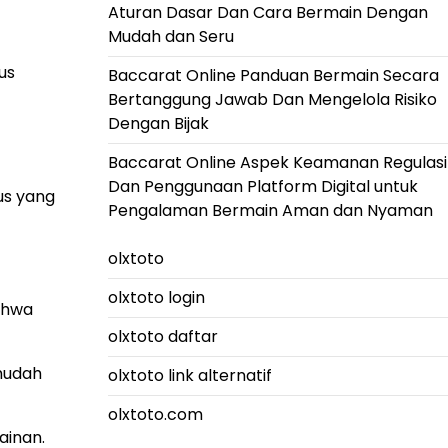
Aturan Dasar Dan Cara Bermain Dengan
Mudah dan Seru
us
Baccarat Online Panduan Bermain Secara
Bertanggung Jawab Dan Mengelola Risiko
Dengan Bijak
Baccarat Online Aspek Keamanan Regulasi
Dan Penggunaan Platform Digital untuk
us yang
Pengalaman Bermain Aman dan Nyaman
olxtoto
olxtoto login
bahwa
olxtoto daftar
 mudah
olxtoto link alternatif
olxtoto.com
ainan.