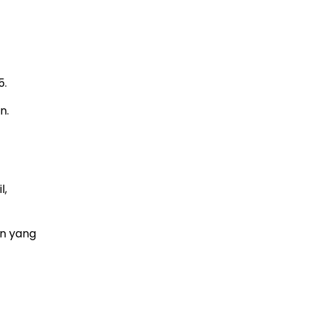
5.
n.
l,
in yang