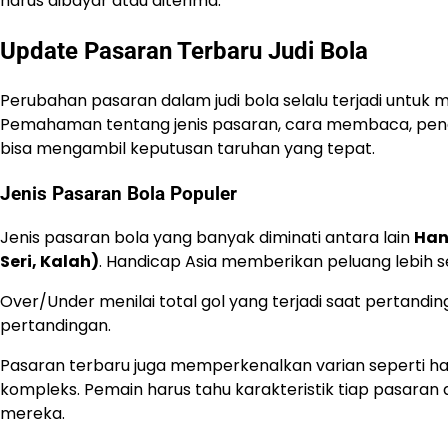
harus dibayar atau diterima.
Update Pasaran Terbaru Judi Bola
Perubahan pasaran dalam judi bola selalu terjadi untu
Pemahaman tentang jenis pasaran, cara membaca, peng
bisa mengambil keputusan taruhan yang tepat.
Jenis Pasaran Bola Populer
Jenis pasaran bola yang banyak diminati antara lain
Han
Seri, Kalah)
. Handicap Asia memberikan peluang lebih 
Over/Under menilai total gol yang terjadi saat pertandi
pertandingan.
Pasaran terbaru juga memperkenalkan varian seperti h
kompleks. Pemain harus tahu karakteristik tiap pasaran 
mereka.