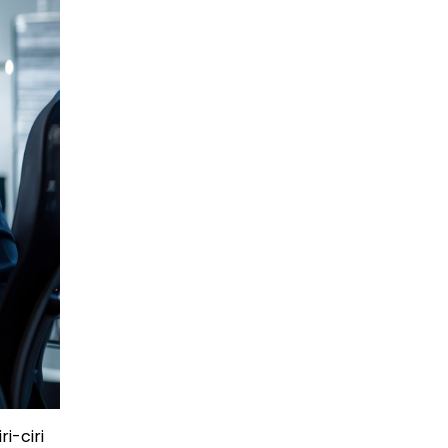
i-ciri