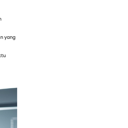
n
in yang
ktu