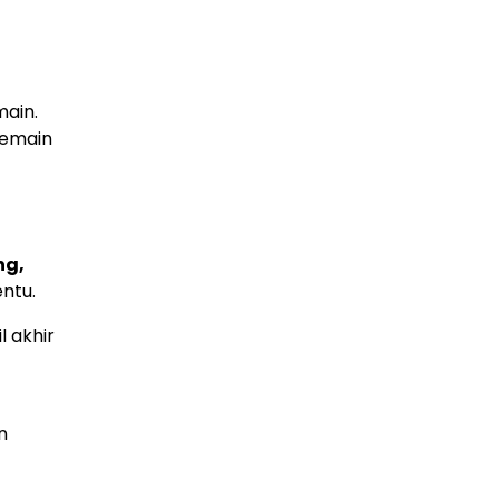
main.
pemain
ng,
ntu.
l akhir
n