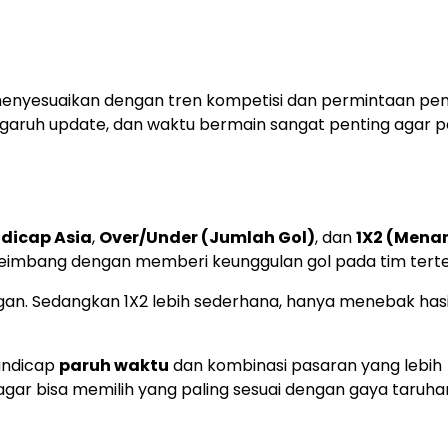
k menyesuaikan dengan tren kompetisi dan permintaan pe
aruh update, dan waktu bermain sangat penting agar 
dicap Asia
,
Over/Under (Jumlah Gol)
, dan
1X2 (Mena
seimbang dengan memberi keunggulan gol pada tim terte
ngan. Sedangkan 1X2 lebih sederhana, hanya menebak hasi
andicap
paruh waktu
dan kombinasi pasaran yang lebih
agar bisa memilih yang paling sesuai dengan gaya taruha