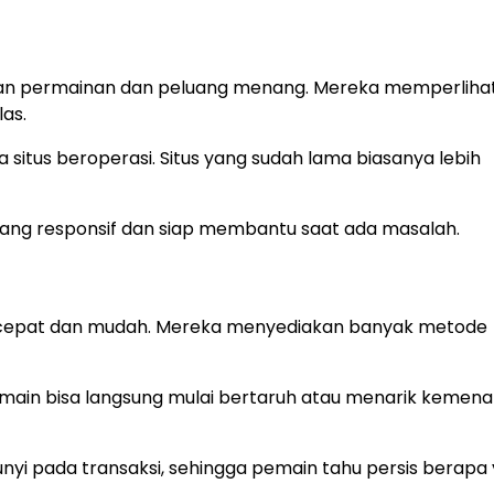
turan permainan dan peluang menang. Mereka memperliha
as.
ma situs beroperasi. Situs yang sudah lama biasanya lebih
yang responsif dan siap membantu saat ada masalah.
at cepat dan mudah. Mereka menyediakan banyak metode
pemain bisa langsung mulai bertaruh atau menarik kemen
nyi pada transaksi, sehingga pemain tahu persis berapa