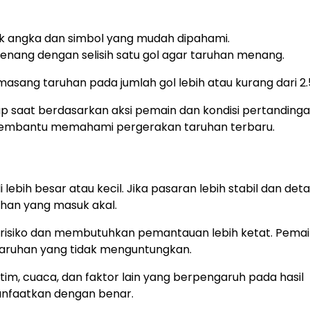
uk angka dan simbol yang mudah dipahami.
enang dengan selisih satu gol agar taruhan menang.
sang taruhan pada jumlah gol lebih atau kurang dari 2.
p saat berdasarkan aksi pemain dan kondisi pertandinga
 membantu memahami pergerakan taruhan terbaru.
h besar atau kecil. Jika pasaran lebih stabil dan detai
han yang masuk akal.
 risiko dan membutuhkan pemantauan lebih ketat. Pema
taruhan yang tidak menguntungkan.
tim, cuaca, dan faktor lain yang berpengaruh pada hasil
manfaatkan dengan benar.