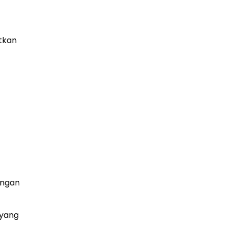
tkan
angan
 yang