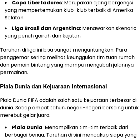
Copa Libertadores
: Merupakan ajang bergengsi
yang mempertemukan klub-klub terbaik di Amerika
Selatan.
Liga Brasil dan Argentina
: Menawarkan skenario
yang penuh gairah dan kejutan.
Taruhan di liga ini bisa sangat menguntungkan. Para
penggemar sering melihat keunggulan tim tuan rumah
dan pemain bintang yang mampu mengubah jalannya
permainan.
Piala Dunia dan Kejuaraan Internasional
Piala Dunia FIFA adalah salah satu kejuaraan terbesar di
dunia. Setiap empat tahun, negeri-negeri bersaing untuk
merebut gelar juara.
Piala Dunia
: Menampilkan tim-tim terbaik dari
berbagai benua. Taruhan di sini mencakup siapa yang