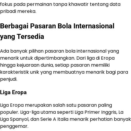
fokus pada permainan tanpa khawatir tentang data
pribadi mereka.
Berbagai Pasaran Bola Internasional
yang Tersedia
Ada banyak pilihan pasaran bola internasional yang
menarik untuk dipertimbangkan. Dari liga di Eropa
hingga kejuaraan dunia, setiap pasaran memiliki
karakteristik unik yang membuatnya menarik bagi para
penjudi.
Liga Eropa
Liga Eropa merupakan salah satu pasaran paling
populer. Liga-liga utama seperti Liga Primer Inggris, La
Liga Spanyol, dan Serie A Italia menarik perhatian banyak
penggemar.