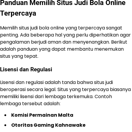
Panduan Memilih Situs Judi Bola Online
Terpercaya
Memilih situs judi bola online yang terpercaya sangat
penting. Ada beberapa hal yang perlu diperhatikan agar
pengalaman berjudi aman dan menyenangkan. Berikut
adalah panduan yang dapat membantu menemukan
situs yang tepat.
Lisensi dan Regulasi
Lisensi dan regulasi adalah tanda bahwa situs judi
beroperasi secara legal. Situs yang terpercaya biasanya
memiliki lisensi dari lembaga terkemuka. Contoh
lembaga tersebut adalah:
Komisi Permainan Malta
Otoritas Gaming Kahnawake