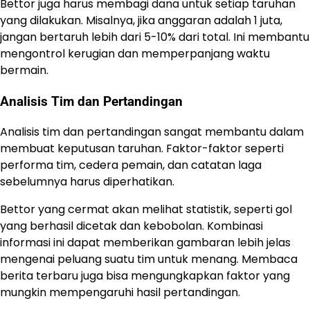
Bettor juga harus membagi dana untuk setiap taruhan
yang dilakukan. Misalnya, jika anggaran adalah 1 juta,
jangan bertaruh lebih dari 5-10% dari total. Ini membantu
mengontrol kerugian dan memperpanjang waktu
bermain.
Analisis Tim dan Pertandingan
Analisis tim dan pertandingan sangat membantu dalam
membuat keputusan taruhan. Faktor-faktor seperti
performa tim, cedera pemain, dan catatan laga
sebelumnya harus diperhatikan.
Bettor yang cermat akan melihat statistik, seperti gol
yang berhasil dicetak dan kebobolan. Kombinasi
informasi ini dapat memberikan gambaran lebih jelas
mengenai peluang suatu tim untuk menang. Membaca
berita terbaru juga bisa mengungkapkan faktor yang
mungkin mempengaruhi hasil pertandingan.