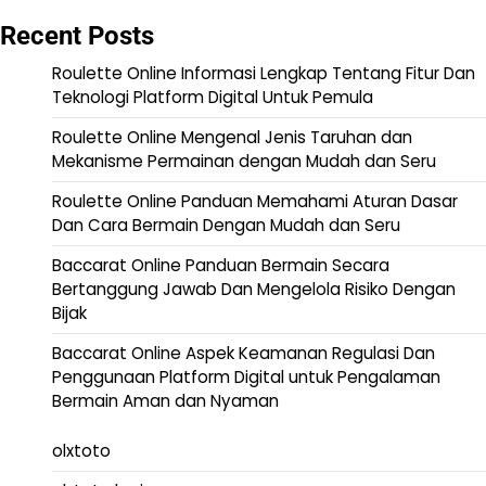
Recent Posts
Roulette Online Informasi Lengkap Tentang Fitur Dan
Teknologi Platform Digital Untuk Pemula
Roulette Online Mengenal Jenis Taruhan dan
Mekanisme Permainan dengan Mudah dan Seru
Roulette Online Panduan Memahami Aturan Dasar
Dan Cara Bermain Dengan Mudah dan Seru
Baccarat Online Panduan Bermain Secara
Bertanggung Jawab Dan Mengelola Risiko Dengan
Bijak
Baccarat Online Aspek Keamanan Regulasi Dan
Penggunaan Platform Digital untuk Pengalaman
Bermain Aman dan Nyaman
olxtoto