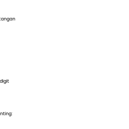
 tangan
digit
nting: