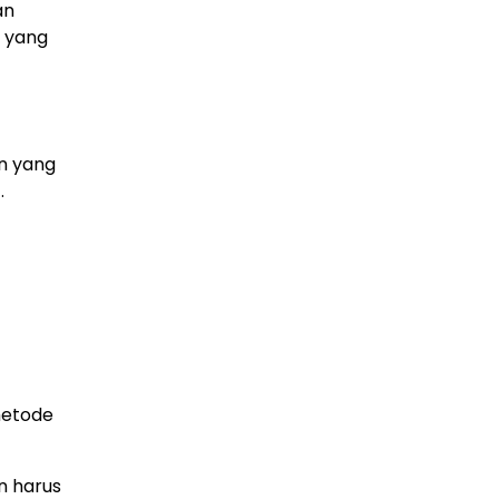
an
i yang
in yang
.
metode
n harus