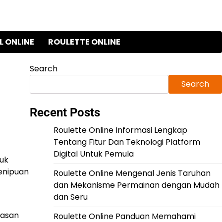
 ONLINE
ROULETTE ONLINE
Search
Search
Recent Posts
Roulette Online Informasi Lengkap
Tentang Fitur Dan Teknologi Platform
Digital Untuk Pemula
tuk
enipuan
Roulette Online Mengenal Jenis Taruhan
dan Mekanisme Permainan dengan Mudah
dan Seru
lasan
Roulette Online Panduan Memahami