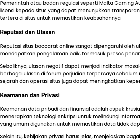
Pemerintah atau badan regulasi seperti Malta Gaming 
lisensi kepada situs yang dapat menunjukkan transparans
tertera di situs untuk memastikan keabsahannya.
Reputasi dan Ulasan
Reputasi situs baccarat online sangat dipengaruhi oleh u
mendapatkan pengalaman baik, termasuk proses penari
Sebaliknya, ulasan negatif dapat menjadi indikator mas
berbagai ulasan di forum perjudian terpercaya sebelum m
sejarah dan operasi situs juga dapat meningkatkan kepe
Keamanan dan Privasi
Keamanan data pribadi dan finansial adalah aspek krusia
menerapkan teknologi enkripsi untuk melindungi informa
yang umum digunakan untuk memastikan data tidak dapat
Selain itu, kebijakan privasi harus jelas, menjelaskan b