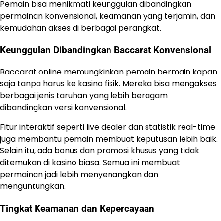
Pemain bisa menikmati keunggulan dibandingkan
permainan konvensional, keamanan yang terjamin, dan
kemudahan akses di berbagai perangkat.
Keunggulan Dibandingkan Baccarat Konvensional
Baccarat online memungkinkan pemain bermain kapan
saja tanpa harus ke kasino fisik. Mereka bisa mengakses
berbagai jenis taruhan yang lebih beragam
dibandingkan versi konvensional.
Fitur interaktif seperti live dealer dan statistik real-time
juga membantu pemain membuat keputusan lebih baik.
Selain itu, ada bonus dan promosi khusus yang tidak
ditemukan di kasino biasa. Semua ini membuat
permainan jadi lebih menyenangkan dan
menguntungkan.
Tingkat Keamanan dan Kepercayaan