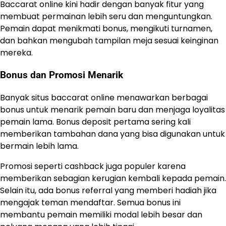
Baccarat online kini hadir dengan banyak fitur yang
membuat permainan lebih seru dan menguntungkan.
Pemain dapat menikmati bonus, mengikuti turnamen,
dan bahkan mengubah tampilan meja sesuai keinginan
mereka.
Bonus dan Promosi Menarik
Banyak situs baccarat online menawarkan berbagai
bonus untuk menarik pemain baru dan menjaga loyalitas
pemain lama. Bonus deposit pertama sering kali
memberikan tambahan dana yang bisa digunakan untuk
bermain lebih lama.
Promosi seperti cashback juga populer karena
memberikan sebagian kerugian kembali kepada pemain.
Selain itu, ada bonus referral yang memberi hadiah jika
mengajak teman mendaftar. Semua bonus ini
membantu pemain memiliki modal lebih besar dan