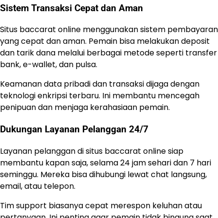
Sistem Transaksi Cepat dan Aman
Situs baccarat online menggunakan sistem pembayaran
yang cepat dan aman. Pemain bisa melakukan deposit
dan tarik dana melalui berbagai metode seperti transfer
bank, e-wallet, dan pulsa.
Keamanan data pribadi dan transaksi dijaga dengan
teknologi enkripsi terbaru. Ini membantu mencegah
penipuan dan menjaga kerahasiaan pemain.
Dukungan Layanan Pelanggan 24/7
Layanan pelanggan di situs baccarat online siap
membantu kapan saja, selama 24 jam sehari dan 7 hari
seminggu. Mereka bisa dihubungi lewat chat langsung,
email, atau telepon.
Tim support biasanya cepat merespon keluhan atau
pertanyaan. Ini penting agar pemain tidak bingung saat