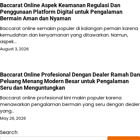
Baccarat Online Aspek Keamanan Regulasi Dan
Penggunaan Platform Digital untuk Pengalaman
Bermain Aman dan Nyaman
Baccarat online semakin populer di kalangan pemain karena
kemudahan dan kenyamanan yang ditawarkan. Namun,
aspek…
August 3, 2026
Baccarat Online Profesional Dengan Dealer Ramah Dan
Peluang Menang Modern Besar untuk Pengalaman
Seru dan Menguntungkan
Baccarat online profesional kini makin populer karena
menawarkan pengalaman bermain yang seru dengan dealer
yang…
May 26, 2026
Search