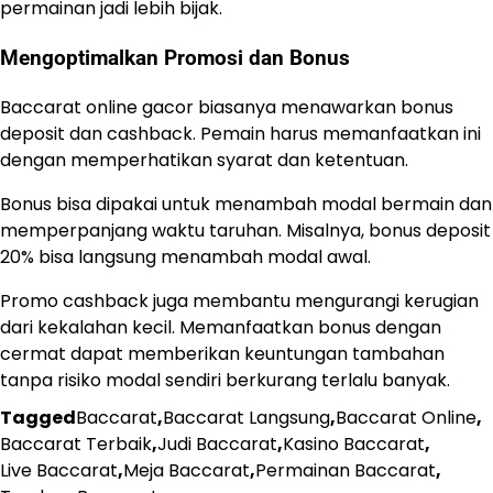
permainan jadi lebih bijak.
Mengoptimalkan Promosi dan Bonus
Baccarat online gacor biasanya menawarkan bonus
deposit dan cashback. Pemain harus memanfaatkan ini
dengan memperhatikan syarat dan ketentuan.
Bonus bisa dipakai untuk menambah modal bermain dan
memperpanjang waktu taruhan. Misalnya, bonus deposit
20% bisa langsung menambah modal awal.
Promo cashback juga membantu mengurangi kerugian
dari kekalahan kecil. Memanfaatkan bonus dengan
cermat dapat memberikan keuntungan tambahan
tanpa risiko modal sendiri berkurang terlalu banyak.
Tagged
Baccarat
,
Baccarat Langsung
,
Baccarat Online
,
Baccarat Terbaik
,
Judi Baccarat
,
Kasino Baccarat
,
Live Baccarat
,
Meja Baccarat
,
Permainan Baccarat
,