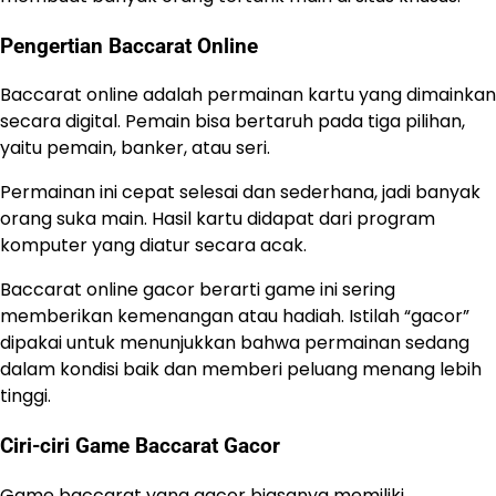
Pengertian Baccarat Online
Baccarat online adalah permainan kartu yang dimainkan
secara digital. Pemain bisa bertaruh pada tiga pilihan,
yaitu pemain, banker, atau seri.
Permainan ini cepat selesai dan sederhana, jadi banyak
orang suka main. Hasil kartu didapat dari program
komputer yang diatur secara acak.
Baccarat online gacor berarti game ini sering
memberikan kemenangan atau hadiah. Istilah “gacor”
dipakai untuk menunjukkan bahwa permainan sedang
dalam kondisi baik dan memberi peluang menang lebih
tinggi.
Ciri-ciri Game Baccarat Gacor
Game baccarat yang gacor biasanya memiliki