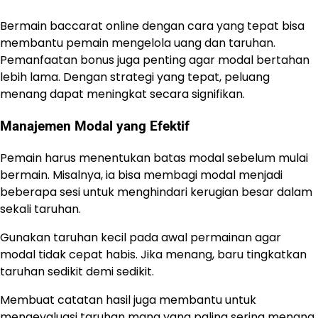
Bermain baccarat online dengan cara yang tepat bisa
membantu pemain mengelola uang dan taruhan.
Pemanfaatan bonus juga penting agar modal bertahan
lebih lama. Dengan strategi yang tepat, peluang
menang dapat meningkat secara signifikan.
Manajemen Modal yang Efektif
Pemain harus menentukan batas modal sebelum mulai
bermain. Misalnya, ia bisa membagi modal menjadi
beberapa sesi untuk menghindari kerugian besar dalam
sekali taruhan.
Gunakan taruhan kecil pada awal permainan agar
modal tidak cepat habis. Jika menang, baru tingkatkan
taruhan sedikit demi sedikit.
Membuat catatan hasil juga membantu untuk
mengevaluasi taruhan mana yang paling sering menang