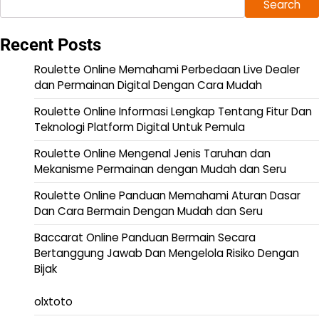
Search
Recent Posts
Roulette Online Memahami Perbedaan Live Dealer
dan Permainan Digital Dengan Cara Mudah
Roulette Online Informasi Lengkap Tentang Fitur Dan
Teknologi Platform Digital Untuk Pemula
Roulette Online Mengenal Jenis Taruhan dan
Mekanisme Permainan dengan Mudah dan Seru
Roulette Online Panduan Memahami Aturan Dasar
Dan Cara Bermain Dengan Mudah dan Seru
Baccarat Online Panduan Bermain Secara
Bertanggung Jawab Dan Mengelola Risiko Dengan
Bijak
olxtoto