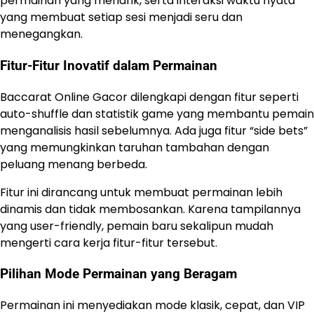
permainan yang menarik, serta interaksi waktu nyata
yang membuat setiap sesi menjadi seru dan
menegangkan.
Fitur-Fitur Inovatif dalam Permainan
Baccarat Online Gacor dilengkapi dengan fitur seperti
auto-shuffle dan statistik game yang membantu pemain
menganalisis hasil sebelumnya. Ada juga fitur “side bets”
yang memungkinkan taruhan tambahan dengan
peluang menang berbeda.
Fitur ini dirancang untuk membuat permainan lebih
dinamis dan tidak membosankan. Karena tampilannya
yang user-friendly, pemain baru sekalipun mudah
mengerti cara kerja fitur-fitur tersebut.
Pilihan Mode Permainan yang Beragam
Permainan ini menyediakan mode klasik, cepat, dan VIP