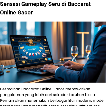
Sensasi Gameplay Seru di Baccarat
Online Gacor
Permainan Baccarat Online Gacor menawarkan
pengalaman yang lebih dari sekadar taruhan biasa.
Pemain akan menemukan berbagai fitur modern, mode