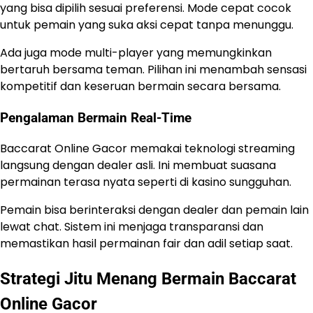
yang bisa dipilih sesuai preferensi. Mode cepat cocok
untuk pemain yang suka aksi cepat tanpa menunggu.
Ada juga mode multi-player yang memungkinkan
bertaruh bersama teman. Pilihan ini menambah sensasi
kompetitif dan keseruan bermain secara bersama.
Pengalaman Bermain Real-Time
Baccarat Online Gacor memakai teknologi streaming
langsung dengan dealer asli. Ini membuat suasana
permainan terasa nyata seperti di kasino sungguhan.
Pemain bisa berinteraksi dengan dealer dan pemain lain
lewat chat. Sistem ini menjaga transparansi dan
memastikan hasil permainan fair dan adil setiap saat.
Strategi Jitu Menang Bermain Baccarat
Online Gacor