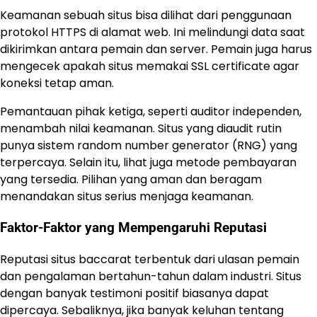
Keamanan sebuah situs bisa dilihat dari penggunaan
protokol HTTPS di alamat web. Ini melindungi data saat
dikirimkan antara pemain dan server. Pemain juga harus
mengecek apakah situs memakai SSL certificate agar
koneksi tetap aman.
Pemantauan pihak ketiga, seperti auditor independen,
menambah nilai keamanan. Situs yang diaudit rutin
punya sistem random number generator (RNG) yang
terpercaya. Selain itu, lihat juga metode pembayaran
yang tersedia. Pilihan yang aman dan beragam
menandakan situs serius menjaga keamanan.
Faktor-Faktor yang Mempengaruhi Reputasi
Reputasi situs baccarat terbentuk dari ulasan pemain
dan pengalaman bertahun-tahun dalam industri. Situs
dengan banyak testimoni positif biasanya dapat
dipercaya. Sebaliknya, jika banyak keluhan tentang