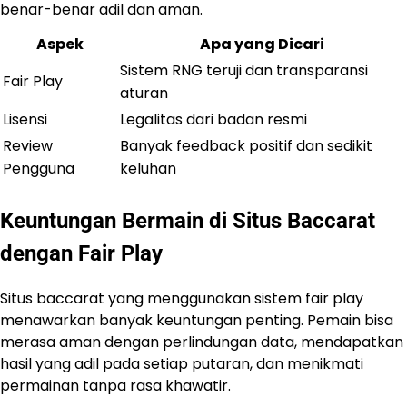
benar-benar adil dan aman.
Aspek
Apa yang Dicari
Sistem RNG teruji dan transparansi
Fair Play
aturan
Lisensi
Legalitas dari badan resmi
Review
Banyak feedback positif dan sedikit
Pengguna
keluhan
Keuntungan Bermain di Situs Baccarat
dengan Fair Play
Situs baccarat yang menggunakan sistem fair play
menawarkan banyak keuntungan penting. Pemain bisa
merasa aman dengan perlindungan data, mendapatkan
hasil yang adil pada setiap putaran, dan menikmati
permainan tanpa rasa khawatir.