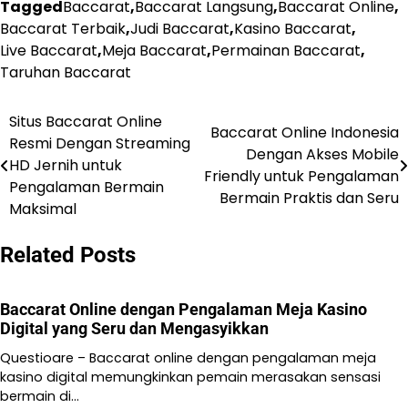
Tagged
Baccarat
,
Baccarat Langsung
,
Baccarat Online
,
Baccarat Terbaik
,
Judi Baccarat
,
Kasino Baccarat
,
Live Baccarat
,
Meja Baccarat
,
Permainan Baccarat
,
Taruhan Baccarat
Situs Baccarat Online
Post
Baccarat Online Indonesia
Resmi Dengan Streaming
Dengan Akses Mobile
navigation
HD Jernih untuk
Friendly untuk Pengalaman
Pengalaman Bermain
Bermain Praktis dan Seru
Maksimal
Related Posts
Baccarat Online dengan Pengalaman Meja Kasino
Digital yang Seru dan Mengasyikkan
Questioare – Baccarat online dengan pengalaman meja
kasino digital memungkinkan pemain merasakan sensasi
bermain di…