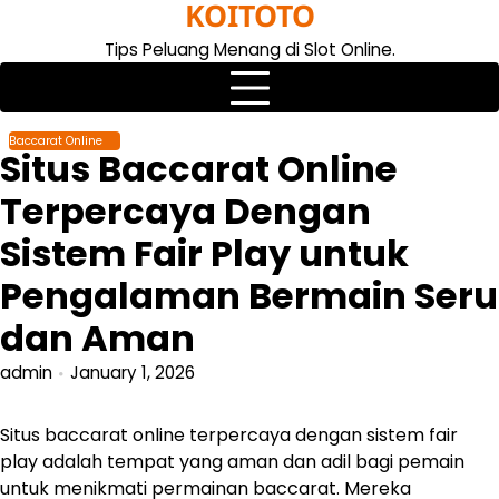
KOITOTO
Skip
to
Tips Peluang Menang di Slot Online.
content
Baccarat Online
Situs Baccarat Online
Terpercaya Dengan
Sistem Fair Play untuk
Pengalaman Bermain Seru
dan Aman
admin
January 1, 2026
Situs baccarat online terpercaya dengan sistem fair
play adalah tempat yang aman dan adil bagi pemain
untuk menikmati permainan baccarat. Mereka