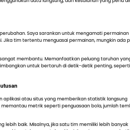
nggunakan data langsung, dan kesalahan yang perlu dih
a perubahan. Saya sarankan untuk mengamati permainan
. Jika tim tertentu menguasai permainan, mungkin ada 
ain sangat membantu. Memanfaatkan peluang taruhan yang
mbangkan untuk bertaruh di detik-detik penting, seperti
putusan
aplikasi atau situs yang memberikan statistik langsung
 memantau metrik seperti penguasaan bola, jumlah tem
lebih baik. Misalnya, jika satu tim memiliki lebih banyak