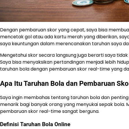
Dengan pembaruan skor yang cepat, saya bisa membuat k
mencetak gol atau ada kartu merah yang diberikan, saya
saya keuntungan dalam merencanakan taruhan saya da
Mengetahui skor secara langsung juga berarti saya tid
Saya bisa menyaksikan pertandingan menjadi lebih hidup 
taruhan bola dengan pembaruan skor real-time yang d
Apa Itu Taruhan Bola dan Pembaruan Sko
Saya ingin membahas tentang taruhan bola dan pentingn
menarik bagi banyak orang yang menyukai sepak bola. Mar
pembaruan skor real-time sangat berguna.
Definisi Taruhan Bola Online