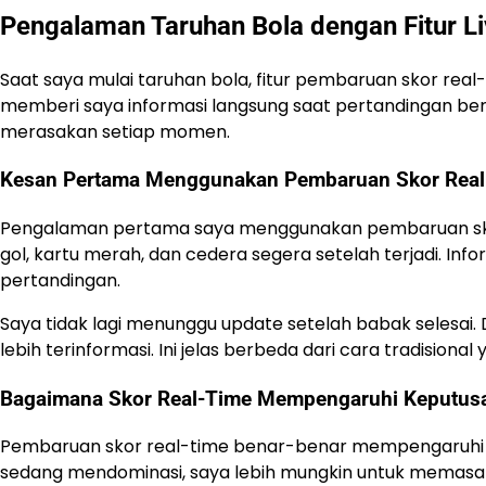
Pengalaman Taruhan Bola dengan Fitur L
Saat saya mulai taruhan bola, fitur pembaruan skor rea
memberi saya informasi langsung saat pertandingan berla
merasakan setiap momen.
Kesan Pertama Menggunakan Pembaruan Skor Real
Pengalaman pertama saya menggunakan pembaruan skor
gol, kartu merah, dan cedera segera setelah terjadi. Inf
pertandingan.
Saya tidak lagi menunggu update setelah babak selesai. 
lebih terinformasi. Ini jelas berbeda dari cara tradision
Bagaimana Skor Real-Time Mempengaruhi Keputusa
Pembaruan skor real-time benar-benar mempengaruhi ke
sedang mendominasi, saya lebih mungkin untuk memasang