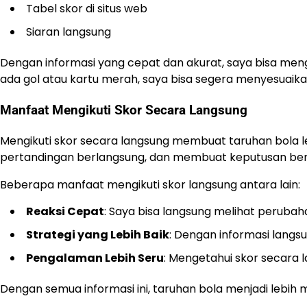
Tabel skor di situs web
Siaran langsung
Dengan informasi yang cepat dan akurat, saya bisa menga
ada gol atau kartu merah, saya bisa segera menyesuaikan
Manfaat Mengikuti Skor Secara Langsung
Mengikuti skor secara langsung membuat taruhan bola 
pertandingan berlangsung, dan membuat keputusan berd
Beberapa manfaat mengikuti skor langsung antara lain:
Reaksi Cepat
: Saya bisa langsung melihat perubah
Strategi yang Lebih Baik
: Dengan informasi langs
Pengalaman Lebih Seru
: Mengetahui skor secara
Dengan semua informasi ini, taruhan bola menjadi leb