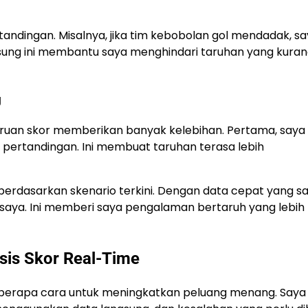
ingan. Misalnya, jika tim kebobolan gol mendadak, sa
ngsung ini membantu saya menghindari taruhan yang kura
g
ruan skor memberikan banyak kelebihan. Pertama, saya
ertandingan. Ini membuat taruhan terasa lebih
 berdasarkan skenario terkini. Dengan data cepat yang s
 saya. Ini memberi saya pengalaman bertaruh yang lebih
sis Skor Real-Time
eberapa cara untuk meningkatkan peluang menang. Saya