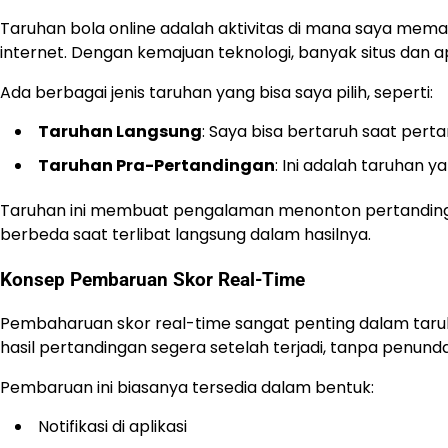
Taruhan bola online adalah aktivitas di mana saya mema
internet. Dengan kemajuan teknologi, banyak situs dan a
Ada berbagai jenis taruhan yang bisa saya pilih, seperti:
Taruhan Langsung
: Saya bisa bertaruh saat pert
Taruhan Pra-Pertandingan
: Ini adalah taruhan 
Taruhan ini membuat pengalaman menonton pertanding
berbeda saat terlibat langsung dalam hasilnya.
Konsep Pembaruan Skor Real-Time
Pembaharuan skor real-time sangat penting dalam taruha
hasil pertandingan segera setelah terjadi, tanpa penund
Pembaruan ini biasanya tersedia dalam bentuk:
Notifikasi di aplikasi