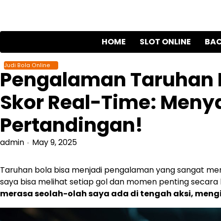
Skip
to
content
HOME
SLOT ONLINE
BAC
Judi Bola Online
Pengalaman Taruhan 
Skor Real-Time: Menya
Pertandingan!
admin
May 9, 2025
Taruhan bola bisa menjadi pengalaman yang sangat men
saya bisa melihat setiap gol dan momen penting secara
merasa seolah-olah saya ada di tengah aksi, mengi