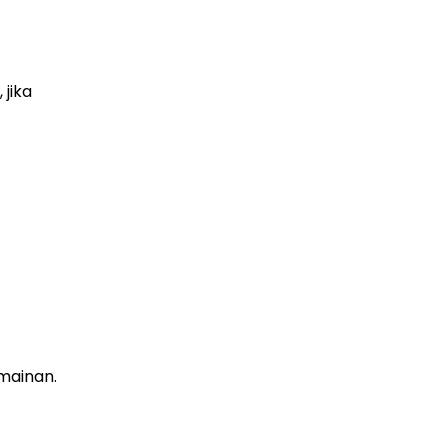
jika
mainan.