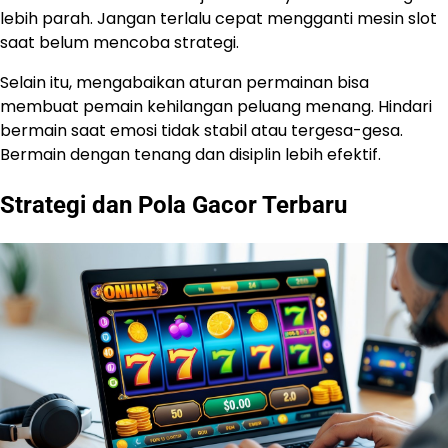
lebih parah. Jangan terlalu cepat mengganti mesin slot
saat belum mencoba strategi.
Selain itu, mengabaikan aturan permainan bisa
membuat pemain kehilangan peluang menang. Hindari
bermain saat emosi tidak stabil atau tergesa-gesa.
Bermain dengan tenang dan disiplin lebih efektif.
Strategi dan Pola Gacor Terbaru