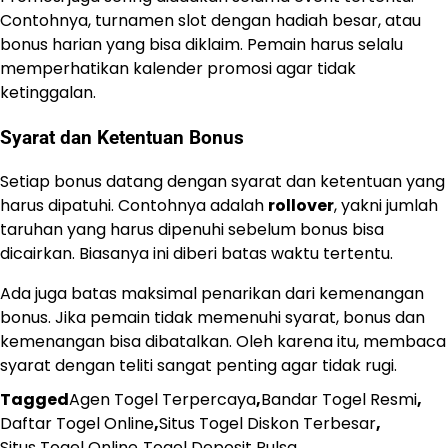
Contohnya, turnamen slot dengan hadiah besar, atau
bonus harian yang bisa diklaim. Pemain harus selalu
memperhatikan kalender promosi agar tidak
ketinggalan.
Syarat dan Ketentuan Bonus
Setiap bonus datang dengan syarat dan ketentuan yang
harus dipatuhi. Contohnya adalah
rollover
, yakni jumlah
taruhan yang harus dipenuhi sebelum bonus bisa
dicairkan. Biasanya ini diberi batas waktu tertentu.
Ada juga batas maksimal penarikan dari kemenangan
bonus. Jika pemain tidak memenuhi syarat, bonus dan
kemenangan bisa dibatalkan. Oleh karena itu, membaca
syarat dengan teliti sangat penting agar tidak rugi.
Tagged
Agen Togel Terpercaya
,
Bandar Togel Resmi
,
Daftar Togel Online
,
Situs Togel Diskon Terbesar
,
Situs Togel Online
,
Togel Deposit Pulsa
,