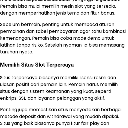
Pemain bisa mulai memilih mesin slot yang tersedia,
dengan memperhatikan jenis tema dan fitur bonus.
Sebelum bermain, penting untuk membaca aturan
permainan dan tabel pembayaran agar tahu kombinasi
kemenangan. Pemain bisa coba mode demo untuk
latihan tanpa risiko. Setelah nyaman, ia bisa memasang
taruhan nyata.
Memilih Situs Slot Terpercaya
Situs terpercaya biasanya memiliki lisensi resmi dan
ulasan positif dari pemain lain. Pemain harus memilih
situs dengan sistem keamanan yang kuat, seperti
enkripsi SSL, dan layanan pelanggan yang aktif.
Penting juga memastikan situs menyediakan berbagai
metode deposit dan withdrawal yang mudah dipakai.
Situs yang baik biasanya punya fitur fair play dan