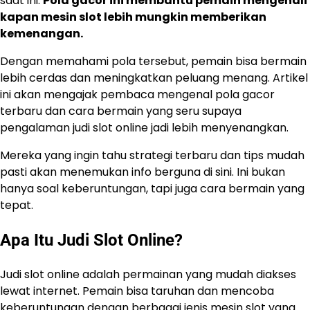
saat ini.
Pola gacor ini membantu pemain mengenali
kapan mesin slot lebih mungkin memberikan
kemenangan.
Dengan memahami pola tersebut, pemain bisa bermain
lebih cerdas dan meningkatkan peluang menang. Artikel
ini akan mengajak pembaca mengenal pola gacor
terbaru dan cara bermain yang seru supaya
pengalaman judi slot online jadi lebih menyenangkan.
Mereka yang ingin tahu strategi terbaru dan tips mudah
pasti akan menemukan info berguna di sini. Ini bukan
hanya soal keberuntungan, tapi juga cara bermain yang
tepat.
Apa Itu Judi Slot Online?
Judi slot online adalah permainan yang mudah diakses
lewat internet. Pemain bisa taruhan dan mencoba
keberuntungan dengan berbagai jenis mesin slot yang