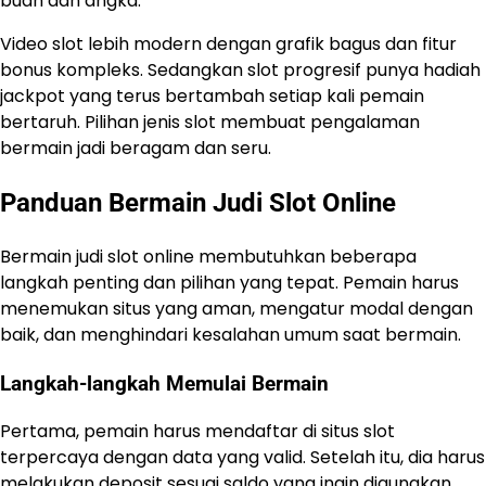
buah dan angka.
Video slot lebih modern dengan grafik bagus dan fitur
bonus kompleks. Sedangkan slot progresif punya hadiah
jackpot yang terus bertambah setiap kali pemain
bertaruh. Pilihan jenis slot membuat pengalaman
bermain jadi beragam dan seru.
Panduan Bermain Judi Slot Online
Bermain judi slot online membutuhkan beberapa
langkah penting dan pilihan yang tepat. Pemain harus
menemukan situs yang aman, mengatur modal dengan
baik, dan menghindari kesalahan umum saat bermain.
Langkah-langkah Memulai Bermain
Pertama, pemain harus mendaftar di situs slot
terpercaya dengan data yang valid. Setelah itu, dia harus
melakukan deposit sesuai saldo yang ingin digunakan.