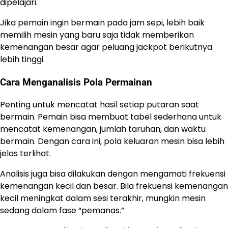
dipelajari.
Jika pemain ingin bermain pada jam sepi, lebih baik
memilih mesin yang baru saja tidak memberikan
kemenangan besar agar peluang jackpot berikutnya
lebih tinggi.
Cara Menganalisis Pola Permainan
Penting untuk mencatat hasil setiap putaran saat
bermain. Pemain bisa membuat tabel sederhana untuk
mencatat kemenangan, jumlah taruhan, dan waktu
bermain. Dengan cara ini, pola keluaran mesin bisa lebih
jelas terlihat.
Analisis juga bisa dilakukan dengan mengamati frekuensi
kemenangan kecil dan besar. Bila frekuensi kemenangan
kecil meningkat dalam sesi terakhir, mungkin mesin
sedang dalam fase “pemanas.”