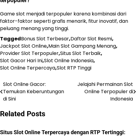
terpopuler?
Game slot menjadi terpopuler karena kombinasi dari
faktor-faktor seperti grafis menarik, fitur inovatif, dan
peluang menang yang tinggi.
Tagged
Bonus Slot Terbesar
,
Daftar Slot Resmi
,
Jackpot Slot Online
,
Main Slot Gampang Menang
,
Provider Slot Terpopuler
,
Situs Slot Terbaik
,
Slot Gacor Hari Ini
,
Slot Online Indonesia
,
Slot Online Terpercaya
,
Slot RTP Tinggi
Slot Online Gacor:
Jelajahi Permainan Slot
Post
Temukan Keberuntungan
Online Terpopuler di
navigation
di Sini
Indonesia
Related Posts
Situs Slot Online Terpercaya dengan RTP Tertinggi: