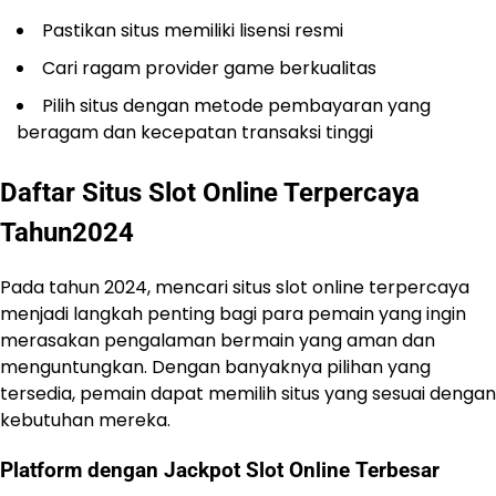
Pastikan situs memiliki lisensi resmi
Cari ragam provider game berkualitas
Pilih situs dengan metode pembayaran yang
beragam dan kecepatan transaksi tinggi
Daftar Situs Slot Online Terpercaya
Tahun2024
Pada tahun 2024, mencari situs slot online terpercaya
menjadi langkah penting bagi para pemain yang ingin
merasakan pengalaman bermain yang aman dan
menguntungkan. Dengan banyaknya pilihan yang
tersedia, pemain dapat memilih situs yang sesuai dengan
kebutuhan mereka.
Platform dengan Jackpot Slot Online Terbesar