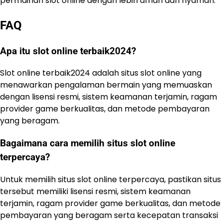
permainan slot online dengan lebih aman dan nyaman.
FAQ
Apa itu slot online terbaik2024?
Slot online terbaik2024 adalah situs slot online yang
menawarkan pengalaman bermain yang memuaskan
dengan lisensi resmi, sistem keamanan terjamin, ragam
provider game berkualitas, dan metode pembayaran
yang beragam.
Bagaimana cara memilih situs slot online
terpercaya?
Untuk memilih situs slot online terpercaya, pastikan situs
tersebut memiliki lisensi resmi, sistem keamanan
terjamin, ragam provider game berkualitas, dan metode
pembayaran yang beragam serta kecepatan transaksi