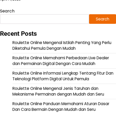
Search
Search
Recent Posts
Roulette Online Mengenal Istilah Penting Yang Perlu
Diketahui Pemula Dengan Mudah
Roulette Online Memahami Perbedaan Live Dealer
dan Permainan Digital Dengan Cara Mudah
Roulette Online Informasi Lengkap Tentang Fitur Dan
Teknologi Platform Digital Untuk Pemula
Roulette Online Mengenal Jenis Taruhan dan
Mekanisme Permainan dengan Mudah dan Seru
Roulette Online Panduan Memahami Aturan Dasar
Dan Cara Bermain Dengan Mudah dan Seru