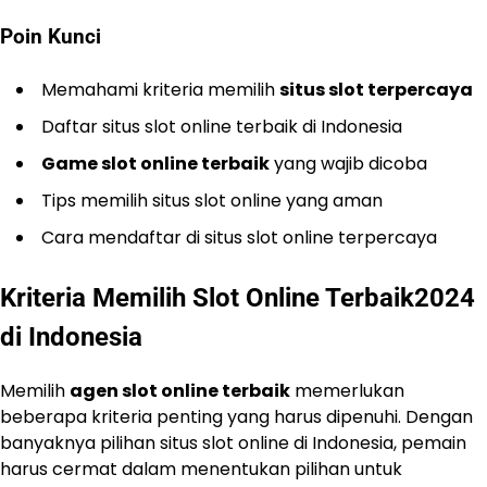
Poin Kunci
Memahami kriteria memilih
situs slot terpercaya
Daftar situs slot online terbaik di Indonesia
Game slot online terbaik
yang wajib dicoba
Tips memilih situs slot online yang aman
Cara mendaftar di situs slot online terpercaya
Kriteria Memilih Slot Online Terbaik2024
di Indonesia
Memilih
agen slot online terbaik
memerlukan
beberapa kriteria penting yang harus dipenuhi. Dengan
banyaknya pilihan situs slot online di Indonesia, pemain
harus cermat dalam menentukan pilihan untuk